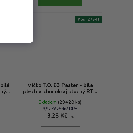
AKCE
d:
0401T
Kód:
2754T
bilá
Víčko T.O. 63 Paster - bíla
lný
plech vrchní okraj plochý RTO
TP
Skladem
(29428 ks)
3,97 Kč včetně DPH
3,28 Kč
/ ks