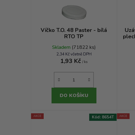
Víčko T.O. 48 Paster - bílá
Uzá
RTO TP
plec
Skladem
(71822 ks)
2,34 Kč včetně DPH
1,93 Kč
/ ks
DO KOŠÍKU
AKCE
AKCE
Kód:
8654T