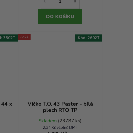
DO KOŠÍKU
AKCE
d:
3502T
Kód:
2602T
 44 x
Víčko T.O. 43 Paster - bílá
plech RTO TP
Skladem
(23787 ks)
2,34 Kč včetně DPH