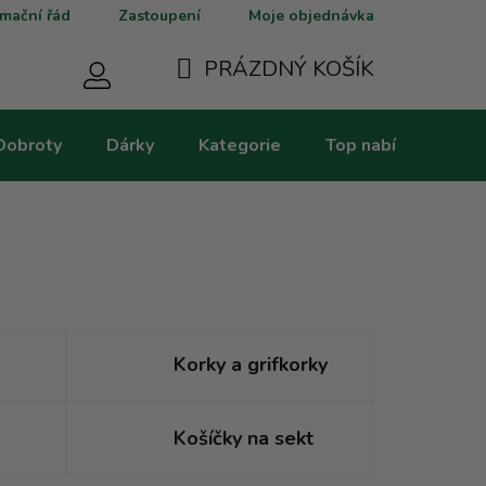
mační řád
Zastoupení
Moje objednávka
PRÁZDNÝ KOŠÍK
NÁKUPNÍ
Dobroty
Dárky
Kategorie
Top nabídky
V
KOŠÍK
Korky a grifkorky
Košíčky na sekt