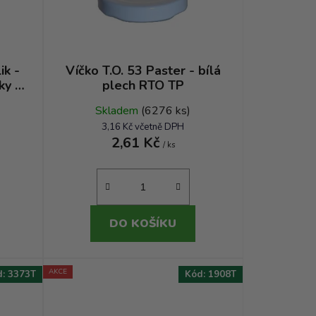
d
u
k
t
ik -
Víčko T.O. 53 Paster - bílá
ky a
plech RTO TP
ů
Skladem
(6276 ks)
3,16 Kč včetně DPH
2,61 Kč
/ ks
DO KOŠÍKU
AKCE
d:
3373T
Kód:
1908T