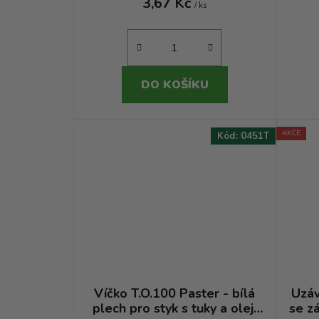
3,67 Kč
/ ks
DO KOŠÍKU
AKCE
Kód:
0451T
Víčko T.O.100 Paster - bílá
Uzáv
plech pro styk s tuky a oleji
se z