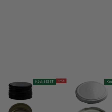
AKCE
Kód:
5835T
Kó