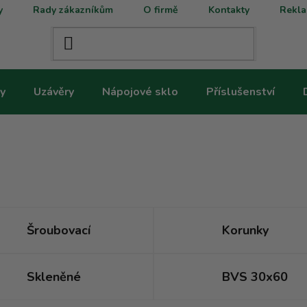
y
Rady zákazníkům
O firmě
Kontakty
Rekla
y
Uzávěry
Nápojové sklo
Příslušenství
Šroubovací
Korunky
Skleněné
BVS 30x60