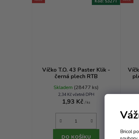
Kód:
5327T
Víčko T.O. 43 Paster Klik -
Víčk
černá plech RTB
pl
Skladem
(28477 ks)
2,34 Kč včetně DPH
1,93 Kč
/ ks
Váž
Bricol p
DO KOŠÍKU
soubory 