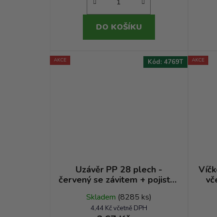
DO KOŠÍKU
AKCE
AKCE
Kód:
4769T
Uzávěr PP 28 plech -
Víčk
červený se závitem + pojistný
vč
kroužek AD
Skladem
(8285 ks)
4,44 Kč včetně DPH