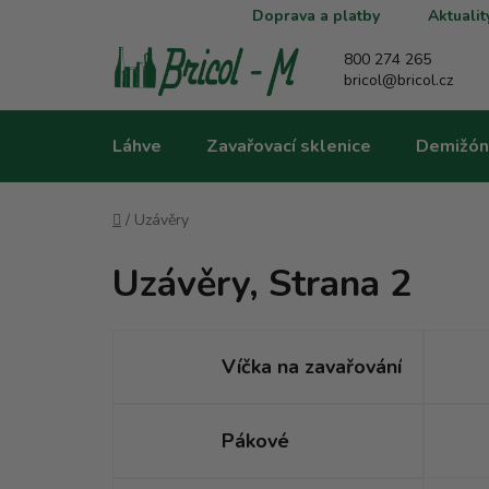
Přejít
Doprava a platby
Aktualit
na
obsah
800 274 265
bricol@bricol.cz
Láhve
Zavařovací sklenice
Demižón
Domů
/
Uzávěry
Uzávěry
, Strana 2
Víčka na zavařování
Pákové