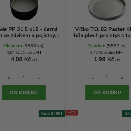
věr PP 31.5 x18 - černá
Víčko T.O. 82 Paster Kl
h se závitem a pojistným
bíla plech pro styk s tu
kroužkem
oleji RSB TP
Skladem
(3366 ks)
Skladem
(5592 ks)
4,94 Kč včetně DPH
2,41 Kč včetně DPH
4,08 Kč
1,99 Kč
/ ks
/ ks
DO KOŠÍKU
DO KOŠÍKU
AKCE
Kód:
8498T
Kó