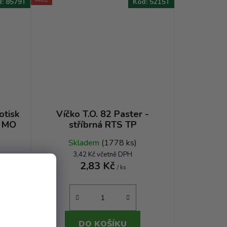
d:
8579T
Kód:
5215T
otisk
Víčko T.O. 82 Paster -
S MO
stříbrná RTS TP
Skladem
(1778 ks)
3,42 Kč včetně DPH
2,83 Kč
/ ks
DO KOŠÍKU