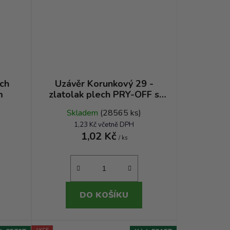
ch
Uzávěr Korunkový 29 -
m
zlatolak plech PRY-OFF s
vložkou
Skladem
(28565 ks)
1,23 Kč včetně DPH
1,02 Kč
/ ks
DO KOŠÍKU
AKCE