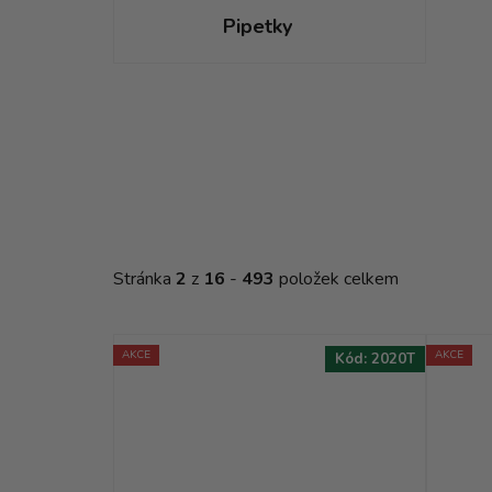
Pipetky
V
ý
p
i
s
p
r
Stránka
2
z
16
-
493
položek celkem
o
d
u
AKCE
AKCE
Kód:
2020T
k
t
ů