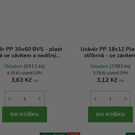
ěr PP 30x60 BVS - plast
Uzávěr PP 18x12 Ple
á se závitem a nedílným
stříbrná - se závite
vrškem
Skladem
(9911 ks)
Skladem
(7383 ks)
4,39 Kč včetně DPH
3,78 Kč včetně DPH
3,63 Kč
3,12 Kč
/ ks
/ ks
DO KOŠÍKU
DO KOŠÍKU
AKCE