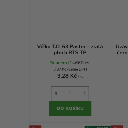
Víčko T.O. 63 Paster - zlatá
Uzáv
plech RTS TP
čern
Skladem
(14660 ks)
3,97 Kč včetně DPH
3,28 Kč
/ ks
DO KOŠÍKU
AKCE
AKCE