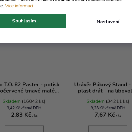
te.
Více informací
AKCE
Kód:
3946T
Kó
Souhlasím
Nastavení
o T.O. 82 Paster - potisk
Uzávěr Pákový Stand - 
ločervené tmavé malé
plast drát - na libovo
ky pro styk s tuky a oleji
alkohol do 52°
Skladem
(16042 ks)
Skladem
(34211 ks)
RTS TP
3,42 Kč včetně DPH
9,28 Kč včetně DPH
2,83 Kč
7,67 Kč
/ ks
/ ks