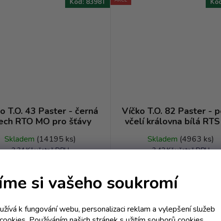
Kód:
8398T
Kó
o T.O. 43 Paster - černá
Víčko T.O. 82 Paster - p
ech RTO MO pro šťávy
včelí královna bílá RT
Skladem
(14195 ks)
Skladem
(4963 ks)
2,34 Kč včetně DPH
3,42 Kč včetně DPH
1,93 Kč
2,83 Kč
/ ks
/ ks
íme si vašeho soukromí
oužívá k fungování webu, personalizaci reklam a vylepšení služeb
DO KOŠÍKU
DO KOŠÍKU
cookies. Používáním našich stránek s užitím souborů cookies