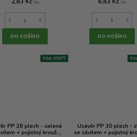
2,83 Kč
6,83 Kč
/ ks
/ ks
DO KOŠÍKU
DO KOŠÍKU
Kód:
4767T
Kó
ěr PP 28 plech - zelená
Uzávěr PP 30 plech - z
ávitem + pojistný kroužek
se závitem + pojistný kr