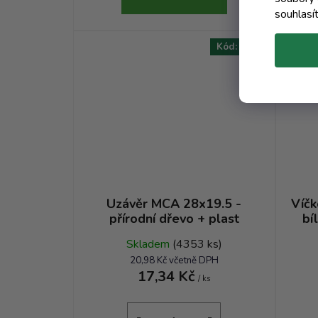
souhlasí
AKCE
Kód:
1951T
Uzávěr MCA 28x19.5 -
Víčk
přírodní dřevo + plast
bí
kost
Skladem
(4353 ks)
20,98 Kč včetně DPH
17,34 Kč
/ ks