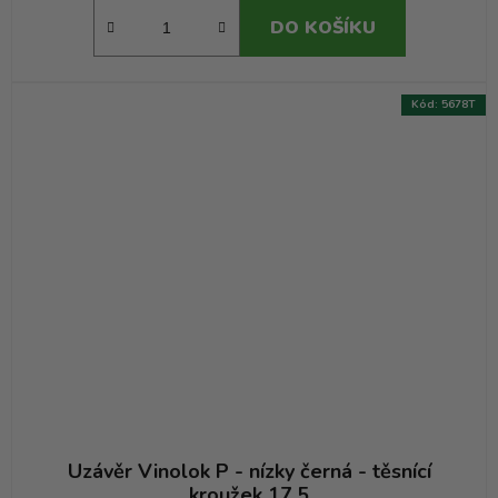
DO KOŠÍKU
Kód:
5678T
Uzávěr Vinolok P - nízky černá - těsnící
kroužek 17,5