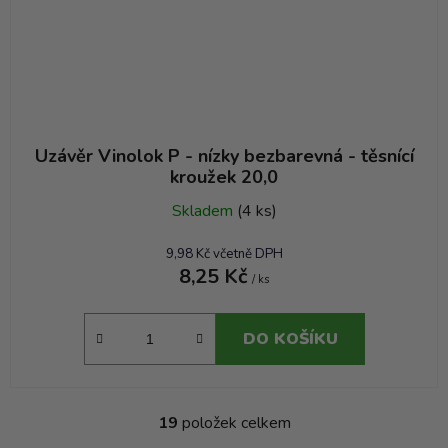
Uzávěr Vinolok P - nízky bezbarevná - těsnící
kroužek 20,0
Skladem
(4 ks)
9,98 Kč včetně DPH
8,25 Kč
/ ks
DO KOŠÍKU
19
položek celkem
O