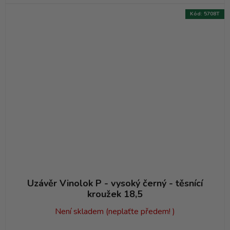
Kód:
5708T
Uzávěr Vinolok P - vysoký černý - těsnící
kroužek 18,5
Není skladem (neplaťte předem! )