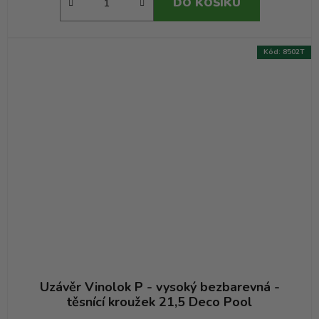
DO KOŠÍKU
Kód:
8502T
Uzávěr Vinolok P - vysoký bezbarevná -
těsnící kroužek 21,5 Deco Pool