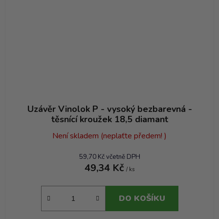
Uzávěr Vinolok P - vysoký bezbarevná -
těsnící kroužek 18,5 diamant
Není skladem (neplaťte předem! )
59,70 Kč včetně DPH
49,34 Kč
/ ks
DO KOŠÍKU