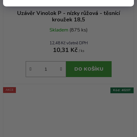
Uzávěr Vinolok P - nízky růžová - těsnící
kroužek 18,5
Skladem
(875 ks)
12,48 Kč včetně DPH
10,31 Kč
/ ks
DO KOŠÍKU
AKCE
Kód:
4020T