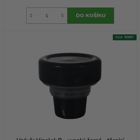
DO KOŠÍKU
Kód:
9068T