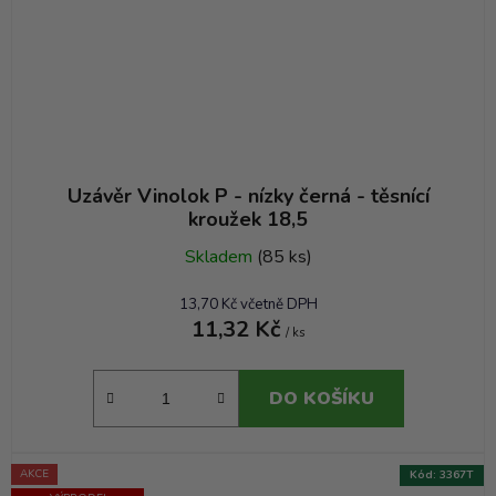
Uzávěr Vinolok P - nízky černá - těsnící
kroužek 18,5
Skladem
(85 ks)
13,70 Kč včetně DPH
11,32 Kč
/ ks
DO KOŠÍKU
AKCE
Kód:
3367T