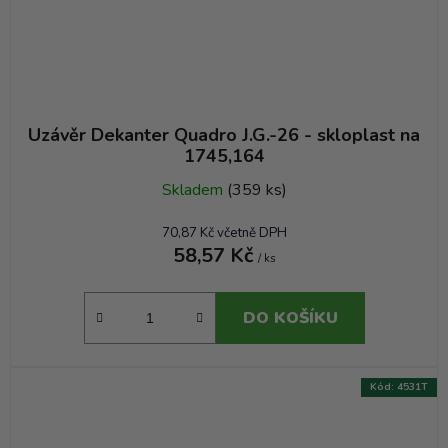
Uzávěr Dekanter Quadro J.G.-26 - skloplast na
1745,164
Skladem
(359 ks)
70,87 Kč včetně DPH
58,57 Kč
/ ks
DO KOŠÍKU
Kód:
4531T