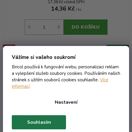
17,38 Kč včetně DPH
14,36 Kč
/ ks
DO KOŠÍKU
AKCE
Kód:
4021T
Vážíme si vašeho soukromí
Bricol používá k fungování webu, personalizaci reklam
a vylepšení služeb soubory cookies. Používáním našich
stránek s užitím souborů cookies souhlasíte.
Více
informací
Nastavení
Souhlasím