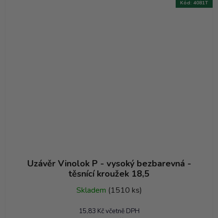
Kód:
4081T
Uzávěr Vinolok P - vysoký bezbarevná -
těsnící kroužek 18,5
Skladem
(1510 ks)
15,83 Kč včetně DPH