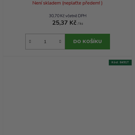
Není skladem (neplaťte předem! )
30,70 Kč včetně DPH
25,37 Kč
/ ks
DO KOŠÍKU
Kód:
8491T