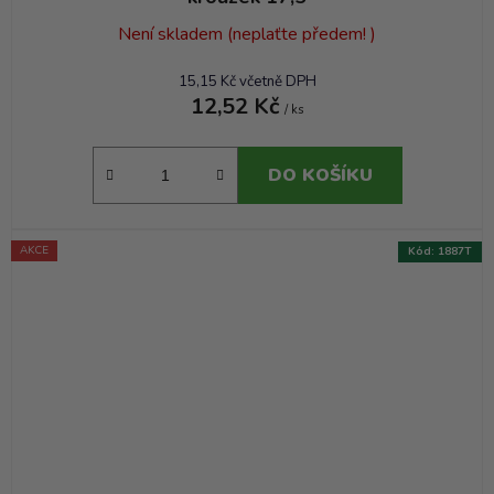
Není skladem (neplaťte předem! )
15,15 Kč včetně DPH
12,52 Kč
/ ks
DO KOŠÍKU
AKCE
Kód:
1887T