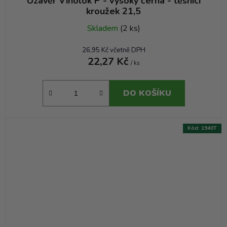
Uzávěr Vinolok P - vysoký černá - těsnící
kroužek 21,5
Skladem
(2 ks)
26,95 Kč včetně DPH
22,27 Kč
/ ks
DO KOŠÍKU
Kód:
1940T