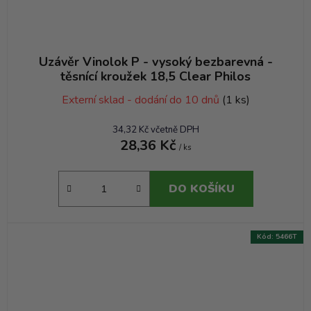
Uzávěr Vinolok P - vysoký bezbarevná -
těsnící kroužek 18,5 Clear Philos
Externí sklad - dodání do 10 dnů
(1 ks)
34,32 Kč včetně DPH
28,36 Kč
/ ks
DO KOŠÍKU
Kód:
5466T