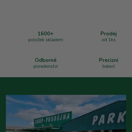
v
l
á
d
a
1600+
Prodej
c
položek skladem
od 1ks
í
p
r
v
Odborné
Precizní
k
poradenství
balení
y
v
ý
p
i
s
u