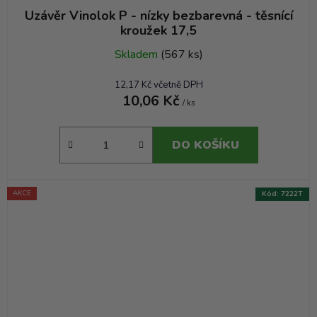
Uzávěr Vinolok P - nízky bezbarevná - těsnící
kroužek 17,5
Skladem
(567 ks)
12,17 Kč včetně DPH
10,06 Kč
/ ks
DO KOŠÍKU
AKCE
Kód:
7222T