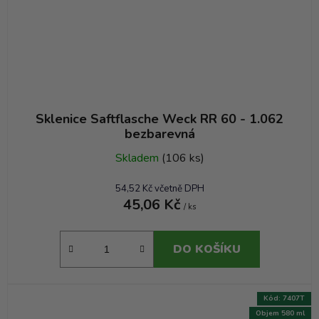
Sklenice Saftflasche Weck RR 60 - 1.062
bezbarevná
Skladem
(106 ks)
54,52 Kč včetně DPH
45,06 Kč
/ ks
DO KOŠÍKU
Kód:
7407T
Objem 580 ml