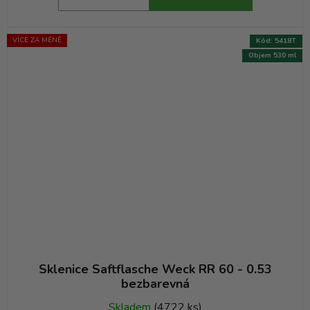
VÍCE ZA MÉNĚ
Kód:
5418T
Objem 530 ml
Sklenice Saftflasche Weck RR 60 - 0.53
bezbarevná
Skladem
(4722 ks)