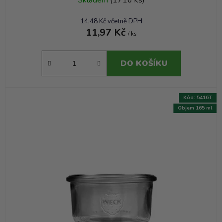
Skladem
(1716 ks)
14,48 Kč včetně DPH
11,97 Kč
/ ks
DO KOŠÍKU
Kód:
5416T
Objem 165 ml