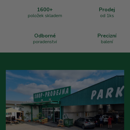
a
1600+
Prodej
c
položek skladem
od 1ks
í
p
r
v
Odborné
Precizní
k
poradenství
balení
y
v
ý
p
i
s
u