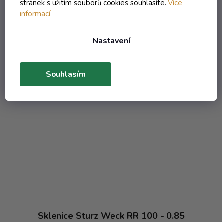
stránek s užitím souborů cookies souhlasíte.
Více
informací
DO KOŠÍKU
Nastavení
VÍCE ZA MÉNĚ
Kód:
7356T
Objem 850 ml
Souhlasím
Sklenice Sturz Weck RR 100 - 0.85