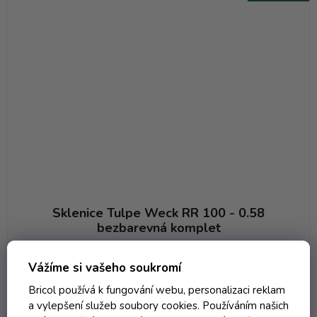
Sklenice Tulpe Weck RR 100 - 0.58
bezbarevná komplet
Není skladem (neplaťte předem! )
Vážíme si vašeho soukromí
67,82 Kč včetně DPH
Bricol používá k fungování webu, personalizaci reklam
56,05 Kč
/ ks
a vylepšení služeb soubory cookies. Používáním našich