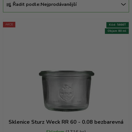
Ř
Řadit podle:
Nejprodávanější
a
z
e
AKCE
Kód:
5666T
n
Objem 80 ml
í
p
r
o
d
u
k
t
ů
Sklenice Sturz Weck RR 60 - 0.08 bezbarevná