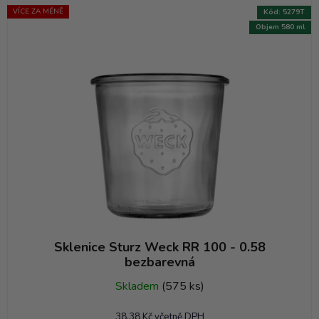
VÍCE ZA MÉNĚ
Kód:
5279T
Objem 580 ml
Sklenice Sturz Weck RR 100 - 0.58
bezbarevná
Skladem
(575 ks)
38,38 Kč včetně DPH