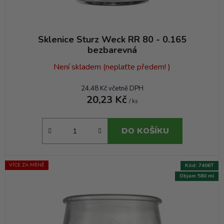
Sklenice Sturz Weck RR 80 - 0.165
bezbarevná
Není skladem (neplaťte předem! )
24,48 Kč včetně DPH
20,23 Kč
/ ks
DO KOŠÍKU
VÍCE ZA MÉNĚ
Kód:
7406T
Objem 580 ml