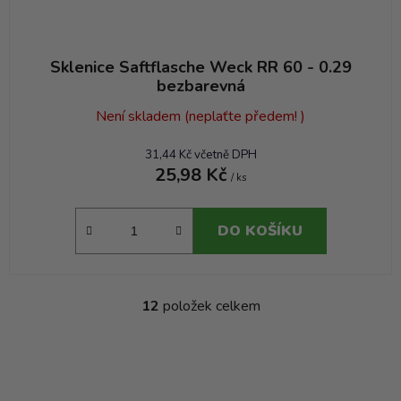
Sklenice Saftflasche Weck RR 60 - 0.29
bezbarevná
Není skladem (neplaťte předem! )
31,44 Kč včetně DPH
25,98 Kč
/ ks
DO KOŠÍKU
12
položek celkem
O
v
l
á
d