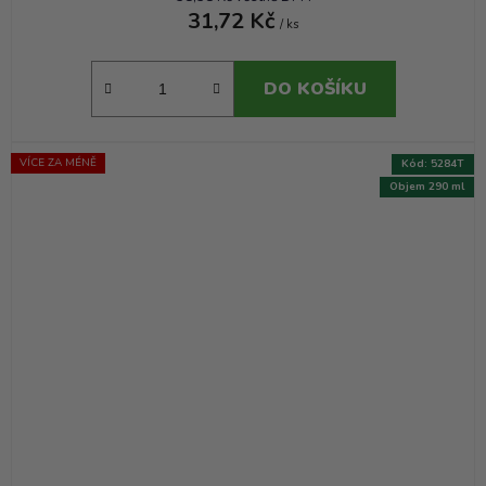
31,72 Kč
/ ks
DO KOŠÍKU
VÍCE ZA MÉNĚ
Kód:
5284T
Objem 290 ml