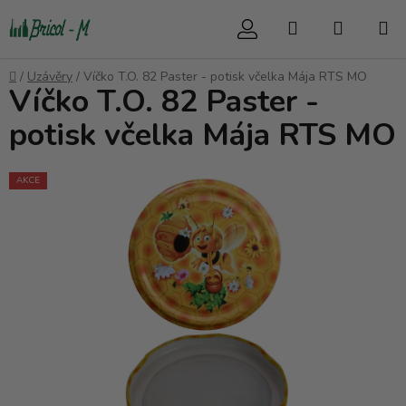
Přejít
Hledat
NÁKUP
na
obsah
KOŠÍK
Domů
/
Uzávěry
/
Víčko T.O. 82 Paster - potisk včelka Mája RTS MO
Víčko T.O. 82 Paster -
potisk včelka Mája RTS MO
AKCE