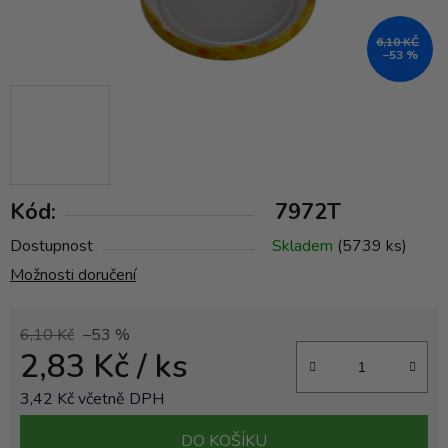
6,10 KČ
–53 %
Kód:
7972T
Dostupnost
Skladem
(5739 ks)
Možnosti doručení
6,10 Kč
–53 %
2,83 Kč
/ ks
3,42 Kč včetně DPH
Měrná cena:
DO KOŠÍKU