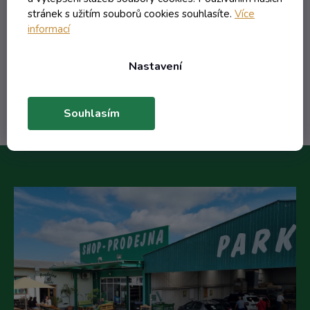
3,42 Kč včetně DPH
stránek s užitím souborů cookies souhlasíte.
Více
2,83 Kč
/ ks
informací
6,10 Kč
(-53%)
Nastavení
Do košíku
Souhlasím