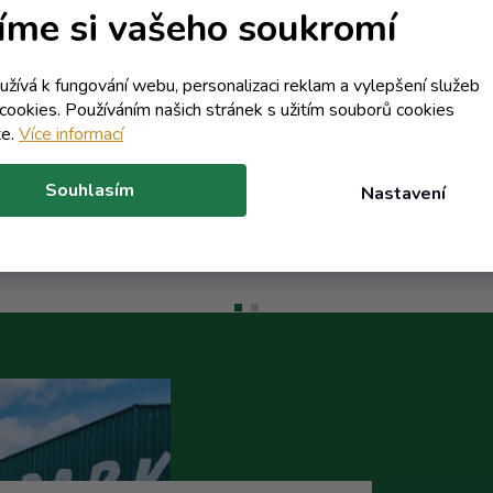
íme si vašeho soukromí
závitem + pojistný
kroužek NK
Skladem
Skladem
3,78 Kč včetně DPH
3,79 Kč včetně DPH
oužívá k fungování webu, personalizaci reklam a vylepšení služeb
3,12 Kč
3,13 Kč
cookies. Používáním našich stránek s užitím souborů cookies
/ ks
/ ks
te.
Více informací
8,85 Kč
5,98 Kč
(-64%)
(-47%)
Souhlasím
Nastavení
Do košíku
Do koší