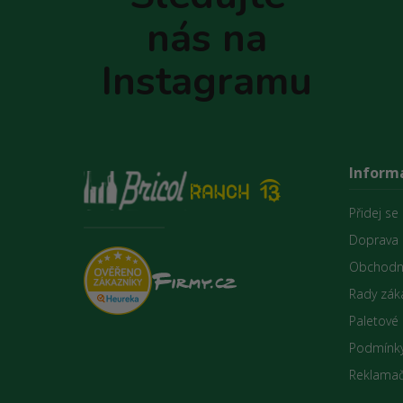
t
nás na
í
Instagramu
Inform
Přidej se
Doprava 
Obchodn
Rady zák
Paletové
Podmínky
Reklamač