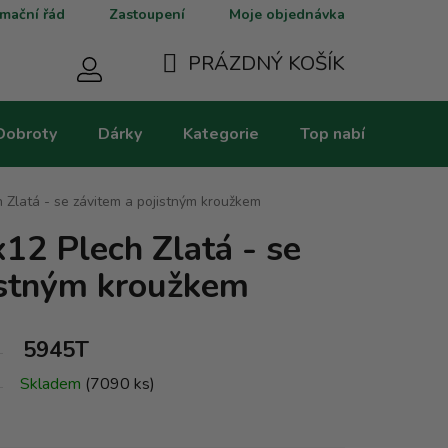
mační řád
Zastoupení
Moje objednávka
PRÁZDNÝ KOŠÍK
NÁKUPNÍ
Dobroty
Dárky
Kategorie
Top nabídky
V
KOŠÍK
 Zlatá - se závitem a pojistným kroužkem
12 Plech Zlatá - se
istným kroužkem
5945T
Skladem
(7090 ks)