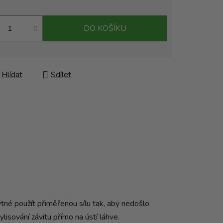
DO KOŠÍKU
Hlídat
Sdílet
tné použít přiměřenou sílu tak, aby nedošlo
lisování závitu přímo na ústí láhve.