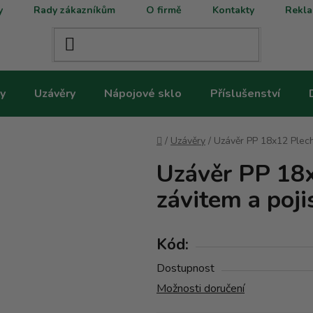
y
Rady zákazníkům
O firmě
Kontakty
Rekla
y
Uzávěry
Nápojové sklo
Příslušenství
Domů
/
Uzávěry
/
Uzávěr PP 18x12 Plech
Uzávěr PP 18x
závitem a poj
Kód:
Dostupnost
Možnosti doručení