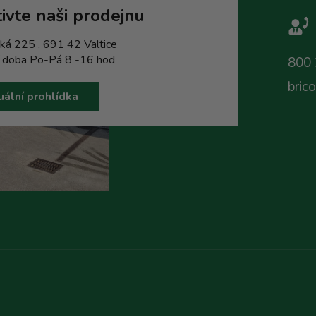
ivte naši prodejnu
ká 225 , 691 42 Valtice
í doba Po-Pá 8 -16 hod
800 
bric
uální prohlídka