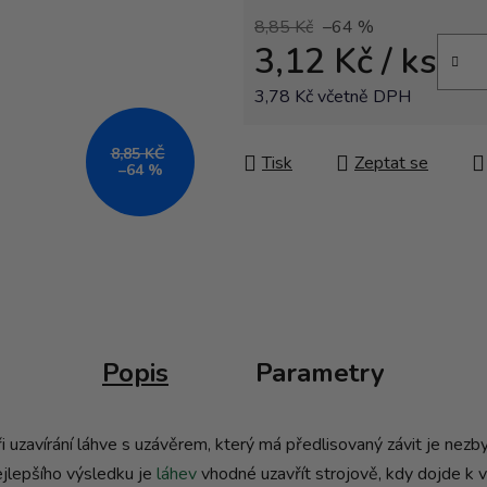
8,85 Kč
–64 %
3,12 Kč
/ ks
3,78 Kč včetně DPH
Měrná cena:
8,85 KČ
Tisk
Zeptat se
–64 %
Popis
Parametry
uzavírání láhve s uzávěrem, který má předlisovaný závit je nezby
ejlepšího výsledku je
láhev
vhodné uzavřít strojově, kdy dojde k vy