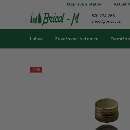
Přejít
Doprava a platby
Aktualit
na
obsah
800 274 265
bricol@bricol.cz
Láhve
Zavařovací sklenice
Demižón
AKCE