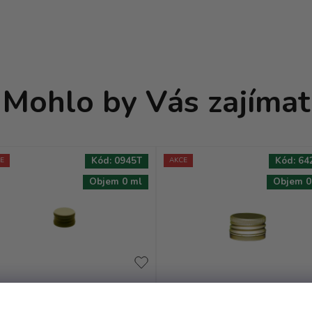
Mohlo by Vás zajímat
Kód:
0945T
Kód:
64
E
AKCE
Objem 0 ml
Objem 0
Uzávěr PP 18x12 Plech
Uzávěr PP 28 plech -
Zlatá - se závitem
zlatá pevnější se