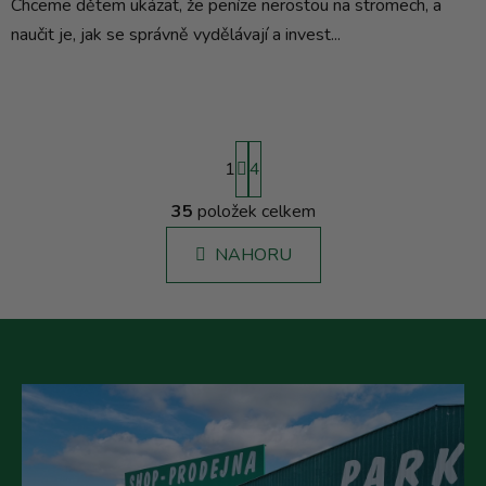
Chceme dětem ukázat, že peníze nerostou na stromech, a
naučit je, jak se správně vydělávají a invest...
S
1
t
4
r
á
35
položek celkem
O
n
v
k
NAHORU
l
o
á
v
á
d
n
a
í
c
í
p
r
v
k