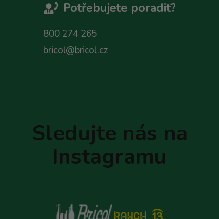
Potřebujete poradit?
800 274 265
bricol@bricol.cz
Z
á
p
Sledujte nás na
a
t
Instagramu
í