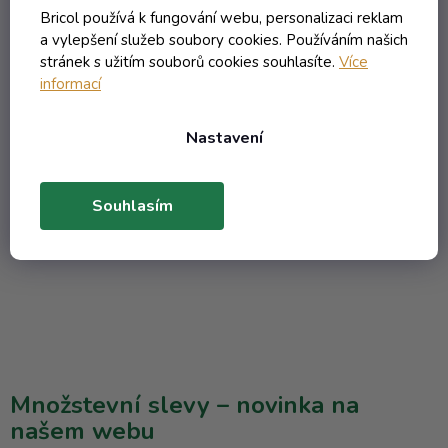
Bricol používá k fungování webu, personalizaci reklam
Chcete, aby váš nápoj chutnal lépe? Podívejte se na naše
a vylepšení služeb soubory cookies. Používáním našich
tipy, jak se starat o demižon. Nejdůležitě...
stránek s užitím souborů cookies souhlasíte.
Více
informací
Nastavení
Souhlasím
Množstevní slevy – novinka na
našem webu