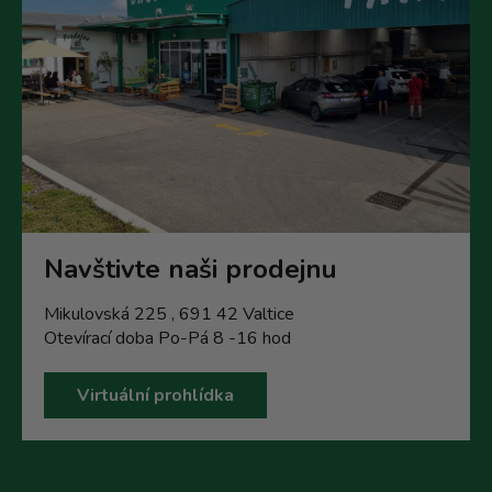
y
v
ý
p
i
s
u
Navštivte naši prodejnu
Mikulovská 225 , 691 42 Valtice
Otevírací doba Po-Pá 8 -16 hod
Virtuální prohlídka