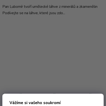
Pan Lubomír tvoří umělecké láhve z minerálů a zkamenělin
Podívejte se na láhve, které jsou zdo...
Jak pečovat o demižon, aby vydržel
roky
Vážíme si vašeho soukromí