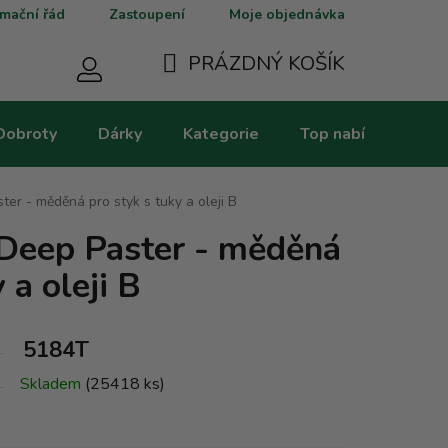
mační řád
Zastoupení
Moje objednávka
PRÁZDNÝ KOŠÍK
NÁKUPNÍ
Dobroty
Dárky
Kategorie
Top nabídky
V
KOŠÍK
ter - měděná pro styk s tuky a oleji B
 Deep Paster - měděná
 a oleji B
5184T
Skladem
(25418 ks)