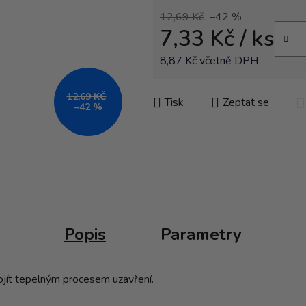
12,69 Kč
–42 %
7,33 Kč
/ ks
8,87 Kč včetně DPH
Měrná cena:
12,69 KČ
Tisk
Zeptat se
–42 %
Popis
Parametry
rojít tepelným procesem uzavření.