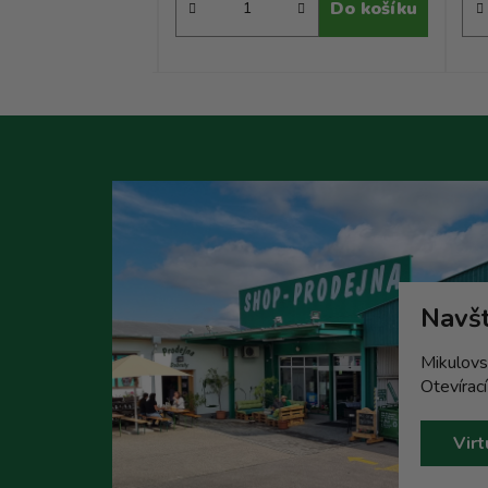
Do košíku
Do košíku
Navšt
Mikulovs
Otevírac
Virt