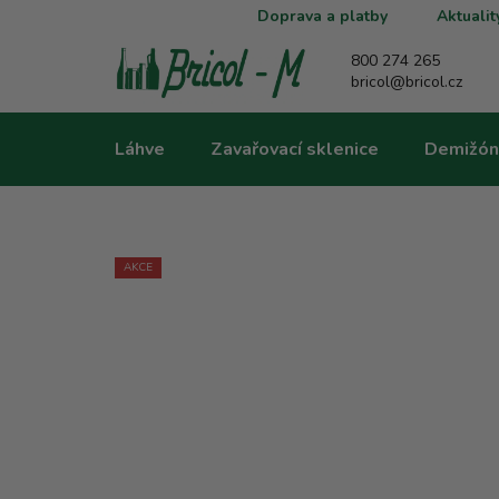
Přejít
Doprava a platby
Aktualit
na
obsah
800 274 265
bricol@bricol.cz
Láhve
Zavařovací sklenice
Demižón
AKCE