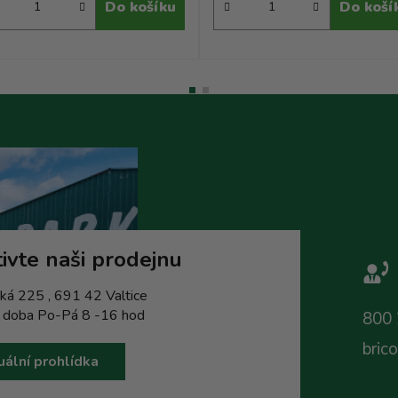
Do košíku
Do koší
ivte naši prodejnu
ká 225 , 691 42 Valtice
í doba Po-Pá 8 -16 hod
800 
bric
uální prohlídka