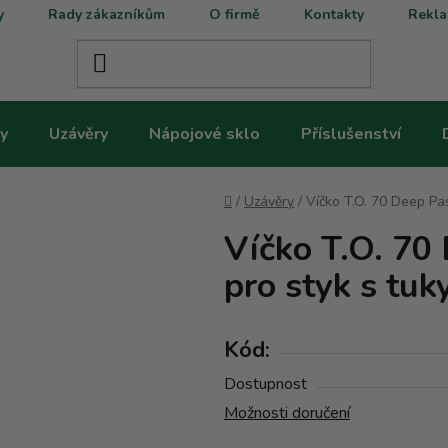
y
Rady zákazníkům
O firmě
Kontakty
Rekla
y
Uzávěry
Nápojové sklo
Příslušenství
Domů
/
Uzávěry
/
Víčko T.O. 70 Deep Pas
Víčko T.O. 70
pro styk s tuky
Kód:
Dostupnost
Možnosti doručení