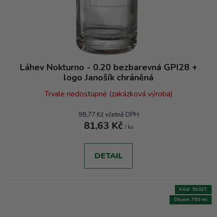
Láhev Nokturno - 0.20 bezbarevná GPI28 +
logo Janošík chráněná
Trvale nedostupné (zakázková výroba)
98,77 Kč včetně DPH
81,63 Kč
/ ks
DETAIL
Kód:
9102T
Objem 750 ml