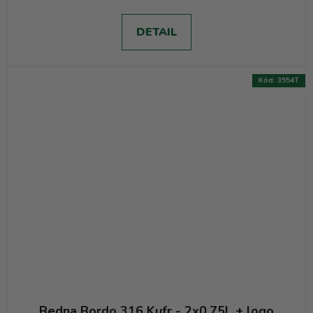
DETAIL
Kód:
3554T
Bedna Bordo 316 Kufr - 2x0.75L + logo