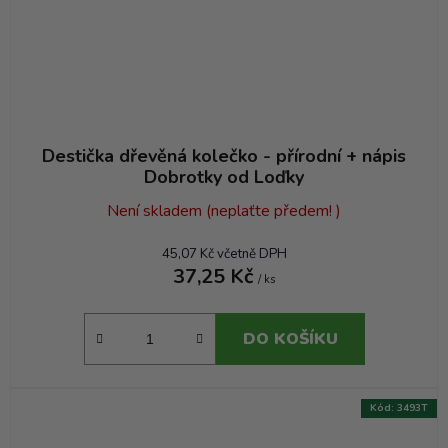
Destička dřevěná kolečko - přírodní + nápis
Dobrotky od Loďky
Není skladem (neplaťte předem! )
45,07 Kč včetně DPH
37,25 Kč
/ ks
DO KOŠÍKU
Kód:
3493T