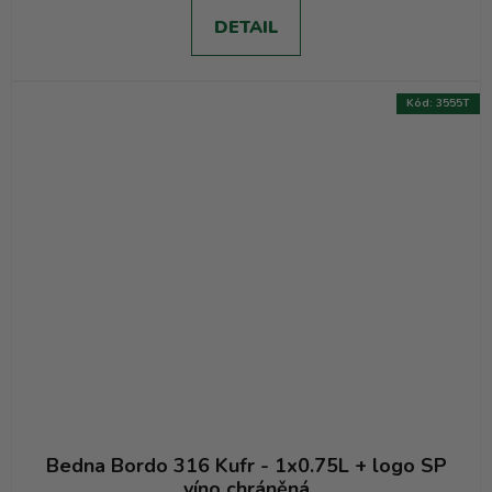
DETAIL
Kód:
3555T
Bedna Bordo 316 Kufr - 1x0.75L + logo SP
víno chráněná