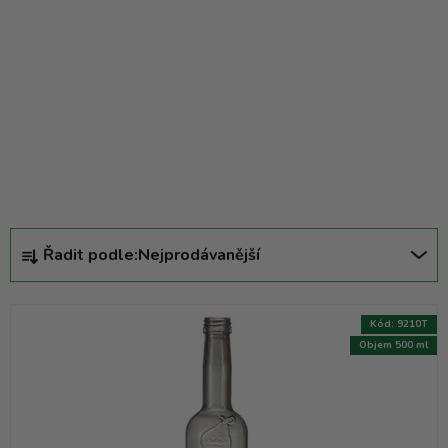
k
t
ů
Ř
Řadit podle:
Nejprodávanější
a
z
e
Kód:
9210T
n
Objem 500 ml
í
p
r