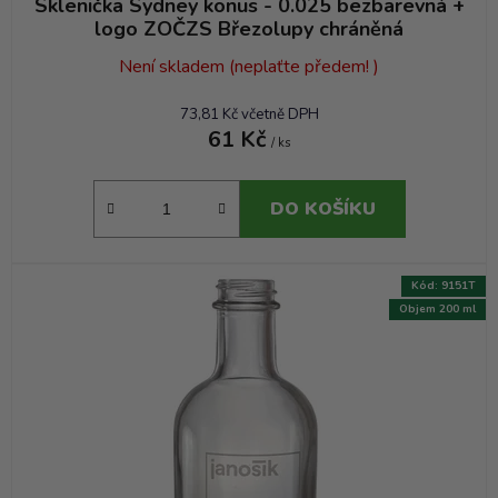
Sklenička Sydney konus - 0.025 bezbarevná +
logo ZOČZS Březolupy chráněná
Není skladem (neplaťte předem! )
73,81 Kč včetně DPH
61 Kč
/ ks
DO KOŠÍKU
Kód:
9151T
Objem 200 ml