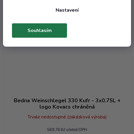
Kód:
3228T
Nastavení
Souhlasím
Bedna Weinschlegel 330 Kufr - 3x0.75L +
logo Kovacs chráněná
Trvale nedostupné (zakázková výroba)
569,76 Kč včetně DPH