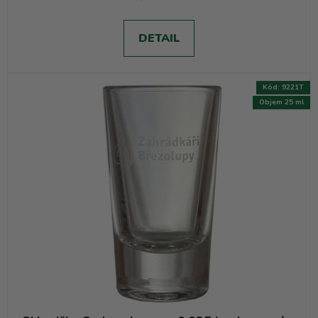
DETAIL
Kód:
9221T
Objem 25 ml