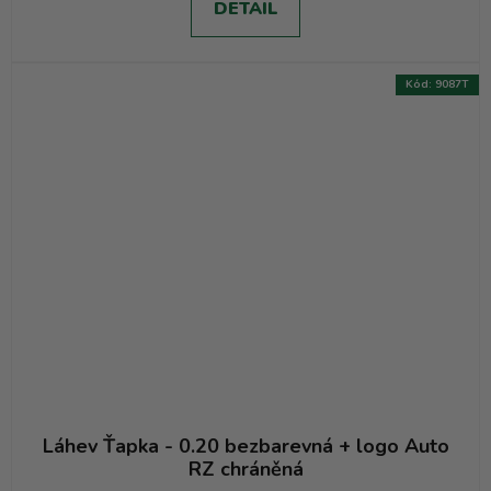
DETAIL
Kód:
9087T
Láhev Ťapka - 0.20 bezbarevná + logo Auto
RZ chráněná