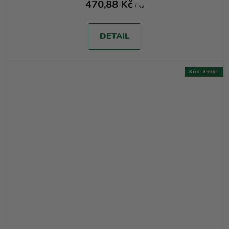
470,88 Kč
/ ks
DETAIL
Kód:
3556T