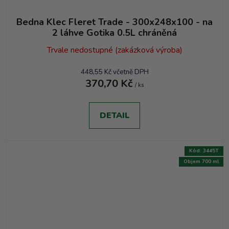
Bedna Klec Fleret Trade - 300x248x100 - na
2 láhve Gotika 0.5L chráněná
Trvale nedostupné (zakázková výroba)
448,55 Kč včetně DPH
370,70 Kč
/ ks
DETAIL
Kód:
3445T
Objem 700 ml