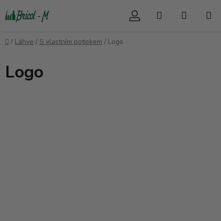
Přejít
Hledat
NÁKUP
na
obsah
KOŠÍK
Domů
/
Láhve
/
S vlastním potiskem
/
Logo
Logo
V
ý
p
i
s
p
r
o
d
u