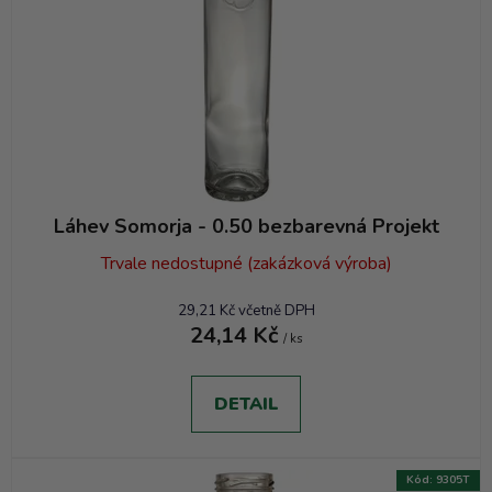
o
d
u
k
t
ů
Láhev Somorja - 0.50 bezbarevná Projekt
Trvale nedostupné (zakázková výroba)
29,21 Kč včetně DPH
24,14 Kč
/ ks
DETAIL
Kód:
9305T