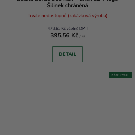
Šilinek chráněná
Trvale nedostupné (zakázková výroba)
478,63 Kč včetně DPH
395,56 Kč
/ ks
DETAIL
Kód:
3553T