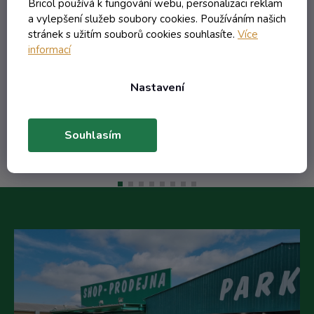
Skladem
Bricol používá k fungování webu, personalizaci reklam
a vylepšení služeb soubory cookies. Používáním našich
stránek s užitím souborů cookies souhlasíte.
Více
11,42 Kč včetně DPH
informací
9,44 Kč
/ ks
16,15 Kč
(-41%)
Nastavení
Do košíku
Souhlasím