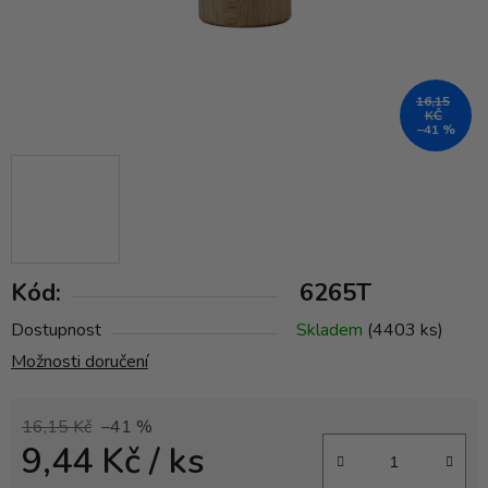
16,15
KČ
–41 %
Kód:
6265T
Dostupnost
Skladem
(4403 ks)
Možnosti doručení
16,15 Kč
–41 %
9,44 Kč
/ ks