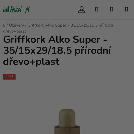
Přejít
Hledat
NÁKUP
na
obsah
KOŠÍK
Domů
/
Uzávěry
/
Griffkork Alko Super - 35/15x29/18.5 přírodní
dřevo+plast
Griffkork Alko Super -
35/15x29/18.5 přírodní
dřevo+plast
AKCE