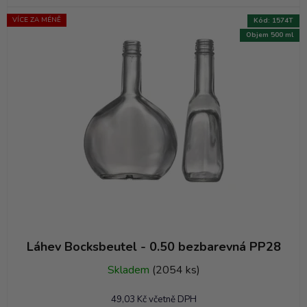
VÍCE ZA MÉNĚ
Kód:
1574T
Objem 500 ml
Láhev Bocksbeutel - 0.50 bezbarevná PP28
Skladem
(2054 ks)
49,03 Kč včetně DPH