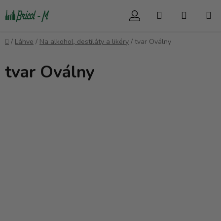
Přejít
Hledat
NÁKUP
na
obsah
KOŠÍK
Domů
/
Láhve
/
Na alkohol, destiláty a likéry
/
tvar Oválny
tvar Oválny
V
ý
p
i
s
p
r
o
d
u