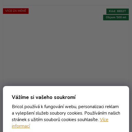
VÍCE ZA MÉNĚ
Kód:
6832T
Objem 500 ml
Vážíme si vašeho soukromí
Bricol používá k fungování webu, personalizaci reklam
Láhev Bocksbeutel - 0.50 bezbarevná OBM
a vylepšení služeb soubory cookies. Používáním našich
Skladem
(1772 ks)
stránek s užitím souborů cookies souhlasíte.
Více
informací
48,10 Kč včetně DPH