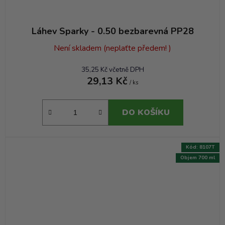
Láhev Sparky - 0.50 bezbarevná PP28
Není skladem (neplaťte předem! )
35,25 Kč včetně DPH
29,13 Kč
/ ks
DO KOŠÍKU
Kód:
8107T
Objem 700 ml