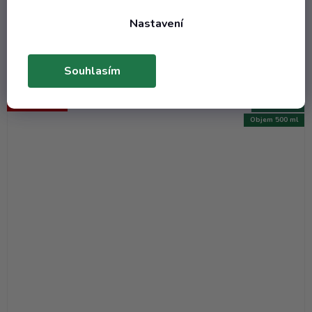
39,75 Kč
/ ks
Nastavení
DO KOŠÍKU
Souhlasím
VÍCE ZA MÉNĚ
Kód:
0226T
Objem 500 ml