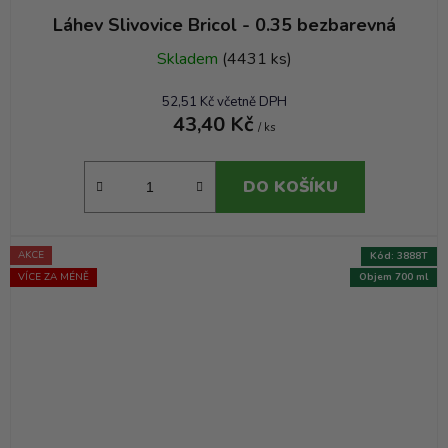
Láhev Slivovice Bricol - 0.35 bezbarevná
Skladem
(4431 ks)
52,51 Kč včetně DPH
43,40 Kč
/ ks
DO KOŠÍKU
AKCE
Kód:
3888T
VÍCE ZA MÉNĚ
Objem 700 ml