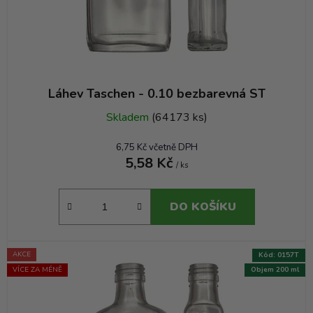
k
t
ů
Láhev Taschen - 0.10 bezbarevná ST
Skladem
(64173 ks)
6,75 Kč včetně DPH
5,58 Kč
/ ks
DO KOŠÍKU
AKCE
Kód:
0157T
VÍCE ZA MÉNĚ
Objem 200 ml