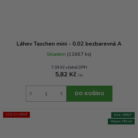
Láhev Taschen mini - 0.02 bezbarevná A
Skladem
(11667 ks)
7,04 Kč včetně DPH
5,82 Kč
/ ks
DO KOŠÍKU
VÍCE ZA MÉNĚ
Kód:
2892T
Objem 350 ml