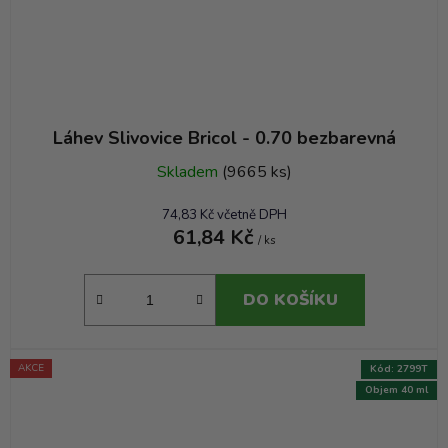
Láhev Slivovice Bricol - 0.70 bezbarevná
Skladem
(9665 ks)
74,83 Kč včetně DPH
61,84 Kč
/ ks
DO KOŠÍKU
AKCE
Kód:
2799T
Objem 40 ml