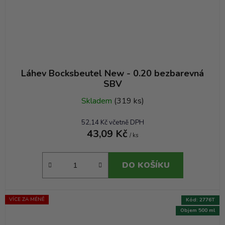
Láhev Bocksbeutel New - 0.20 bezbarevná
SBV
Skladem
(319 ks)
52,14 Kč včetně DPH
43,09 Kč
/ ks
DO KOŠÍKU
VÍCE ZA MÉNĚ
Kód:
2776T
Objem 500 ml