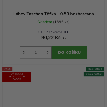
Láhev Taschen Těžká - 0.50 bezbarevná
Skladem
(1396 ks)
109,17 Kč včetně DPH
90,22 Kč
/ ks
DO KOŠÍKU
AKCE
Kód:
7823T
VÝPRODEJ
Objem 500 ml
SKLADOVÝCH
ZÁSOB