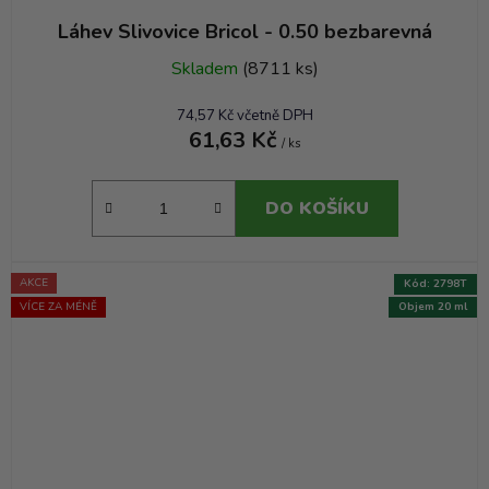
Láhev Slivovice Bricol - 0.50 bezbarevná
Skladem
(8711 ks)
74,57 Kč včetně DPH
61,63 Kč
/ ks
DO KOŠÍKU
AKCE
Kód:
2798T
VÍCE ZA MÉNĚ
Objem 20 ml