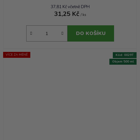
37,81 Kč včetně DPH
31,25 Kč
/ ks
DO KOŠÍKU
VÍCE ZA MÉNĚ
Kód:
0029T
Objem 500 ml