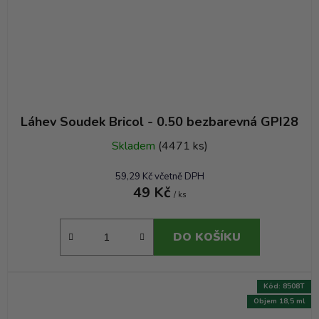
Láhev Soudek Bricol - 0.50 bezbarevná GPI28
Skladem
(4471 ks)
59,29 Kč včetně DPH
49 Kč
/ ks
DO KOŠÍKU
Kód:
8508T
Objem 18,5 ml