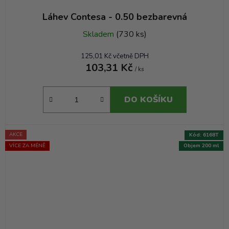
Láhev Contesa - 0.50 bezbarevná
Skladem
(730 ks)
125,01 Kč včetně DPH
103,31 Kč
/ ks
DO KOŠÍKU
AKCE
Kód:
6168T
VÍCE ZA MÉNĚ
Objem 200 ml