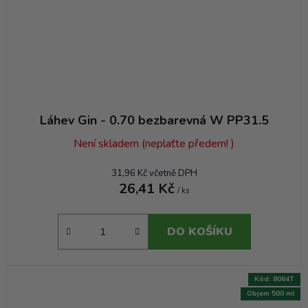
Láhev Gin - 0.70 bezbarevná W PP31.5
Není skladem (neplaťte předem! )
31,96 Kč včetně DPH
26,41 Kč
/ ks
DO KOŠÍKU
Kód:
8064T
Objem 500 ml