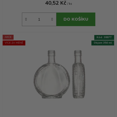
40,52 Kč
/ ks
DO KOŠÍKU
AKCE
Kód:
3887T
VÍCE ZA MÉNĚ
Objem 350 ml