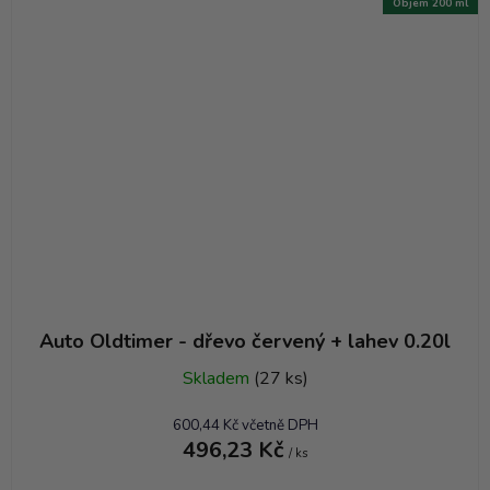
Objem 200 ml
Auto Oldtimer - dřevo červený + lahev 0.20l
Skladem
(27 ks)
600,44 Kč včetně DPH
496,23 Kč
/ ks