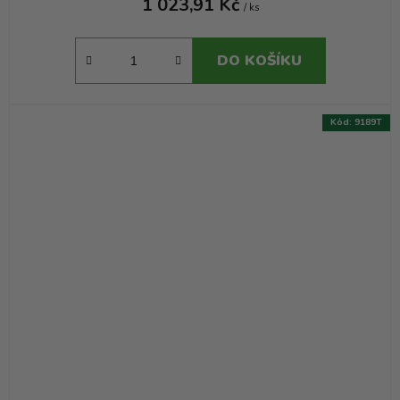
1 023,91 Kč
/ ks
DO KOŠÍKU
Kód:
9189T