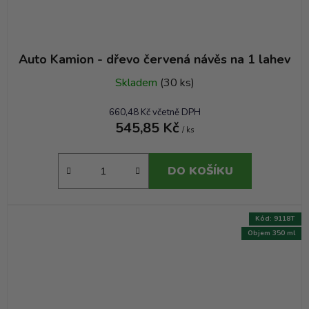
Auto Kamion - dřevo červená návěs na 1 lahev
Skladem
(30 ks)
660,48 Kč včetně DPH
545,85 Kč
/ ks
DO KOŠÍKU
Kód:
9118T
Objem 350 ml