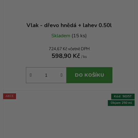
Vlak - dřevo hnědá + lahev 0.50l
Skladem
(15 ks)
724,67 Kč včetně DPH
598,90 Kč
/ ks
DO KOŠÍKU
AKCE
Kód:
9035T
Objem 250 ml