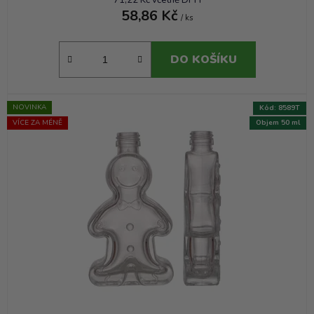
71,22 Kč včetně DPH
58,86 Kč
/ ks
DO KOŠÍKU
NOVINKA
Kód:
8589T
VÍCE ZA MÉNĚ
Objem 50 ml