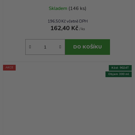
Skladem
(146 ks)
196,50 Kč včetně DPH
162,40 Kč
/ ks
DO KOŠÍKU
AKCE
Kód:
9024T
Objem 300 ml