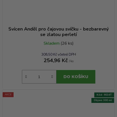
Svícen Anděl pro čajovou svíčku - bezbarevný
se zlatou perletí
Skladem
(26 ks)
308,50 Kč včetně DPH
254,96 Kč
/ ks
DO KOŠÍKU
AKCE
Kód:
9034T
Objem 300 ml