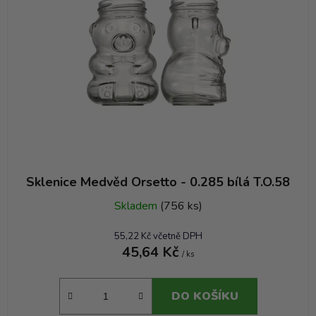
p
r
o
d
u
k
t
ů
Sklenice Medvěd Orsetto - 0.285 bílá T.O.58
Skladem
(756 ks)
55,22 Kč včetně DPH
45,64 Kč
/ ks
DO KOŠÍKU