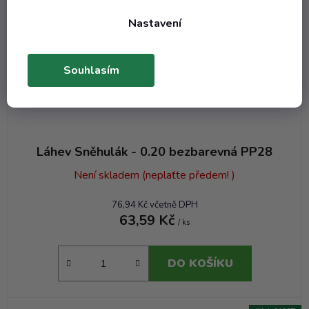
Nastavení
Souhlasím
Láhev Sněhulák - 0.20 bezbarevná PP28
Není skladem (neplaťte předem! )
76,94 Kč včetně DPH
63,59 Kč
/ ks
DO KOŠÍKU