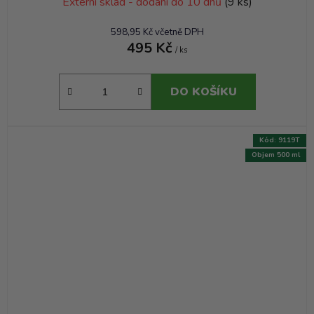
Externí sklad - dodání do 10 dnů
(9 ks)
598,95 Kč včetně DPH
495 Kč
/ ks
DO KOŠÍKU
Kód:
9119T
Objem 500 ml