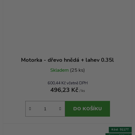
Motorka - dřevo hnědá + lahev 0.35l
Skladem
(25 ks)
600,44 Kč včetně DPH
496,23 Kč
/ ks
DO KOŠÍKU
Kód:
9117T