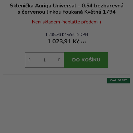
Sklenička Auriga Universal - 0.54 bezbarevná
s červenou linkou foukaná Květná 1794
Není skladem (neplaťte předem! )
1 238,93 Kč včetně DPH
1 023,91 Kč
/ ks
DO KOŠÍKU
Kód:
9188T