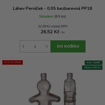
Láhev Perníček - 0.05 bezbarevná PP18
Skladem
(65 ks)
32,09 Kč včetně DPH
26,52 Kč
/ ks
DO KOŠÍKU
VÍCE ZA MÉNĚ
Kód:
5448T
Objem 250 ml