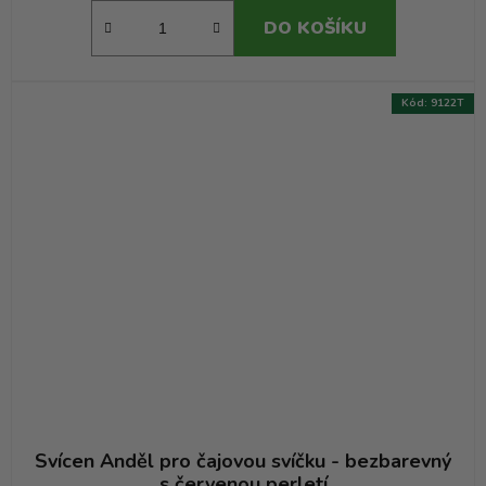
DO KOŠÍKU
Kód:
9122T
Svícen Anděl pro čajovou svíčku - bezbarevný
s červenou perletí