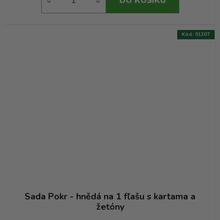
DO KOŠÍKU
Kód:
9120T
Sada Pokr - hnědá na 1 fľašu s kartama a
žetóny