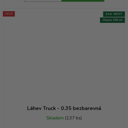
AKCE
Kód:
9033T
Objem 350 ml
Láhev Truck - 0.35 bezbarevná
Skladem
(137 ks)