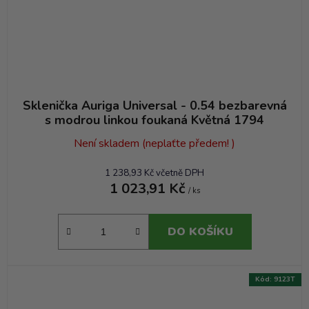
Sklenička Auriga Universal - 0.54 bezbarevná
s modrou linkou foukaná Květná 1794
Není skladem (neplaťte předem! )
1 238,93 Kč včetně DPH
1 023,91 Kč
/ ks
DO KOŠÍKU
Kód:
9123T