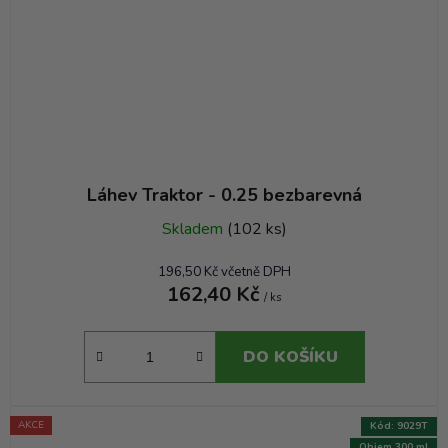
Láhev Traktor - 0.25 bezbarevná
Skladem
(102 ks)
196,50 Kč včetně DPH
162,40 Kč
/ ks
DO KOŠÍKU
AKCE
Kód:
9029T
Objem 300 ml