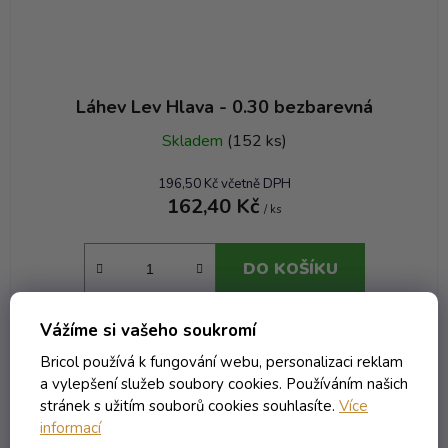
Láhev Lev Hlava - 0.30 bezbarevná
Skladem
(152 ks)
196,50 Kč včetně DPH
162,40 Kč
/ ks
DO KOŠÍKU
Vážíme si vašeho soukromí
Kód:
9325T
Bricol používá k fungování webu, personalizaci reklam
Objem 200 ml
a vylepšení služeb soubory cookies. Používáním našich
stránek s užitím souborů cookies souhlasíte.
Více
informací