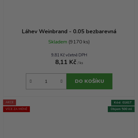
Láhev Weinbrand - 0.05 bezbarevná
Skladem
(9170 ks)
9,81 Kč včetně DPH
8,11 Kč
/ ks
DO KOŠÍKU
AKCE
Kód:
0161T
VÍCE ZA MÉNĚ
Objem 500 ml