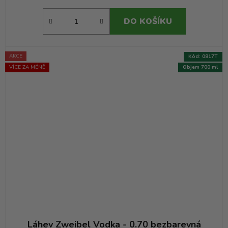
DO KOŠÍKU
AKCE
Kód:
0817T
VÍCE ZA MÉNĚ
Objem 700 ml
Láhev Zweibel Vodka - 0.70 bezbarevná