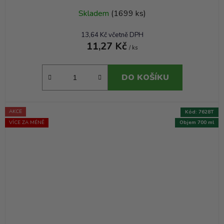
Skladem
(1699 ks)
13,64 Kč včetně DPH
11,27 Kč
/ ks
DO KOŠÍKU
AKCE
Kód:
7628T
VÍCE ZA MÉNĚ
Objem 700 ml