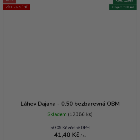
AKCE
Kód:
1268T
VÍCE ZA MÉNĚ
Objem 500 ml
Láhev Dajana - 0.50 bezbarevná OBM
Skladem
(12386 ks)
50,09 Kč včetně DPH
41,40 Kč
/ ks