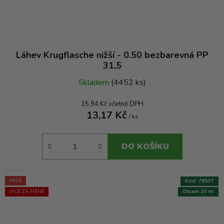
Láhev Krugflasche nižší - 0.50 bezbarevná PP
31,5
Skladem
(4452 ks)
15,94 Kč včetně DPH
13,17 Kč
/ ks
DO KOŠÍKU
AKCE
Kód:
7853T
VÍCE ZA MÉNĚ
Objem 20 ml