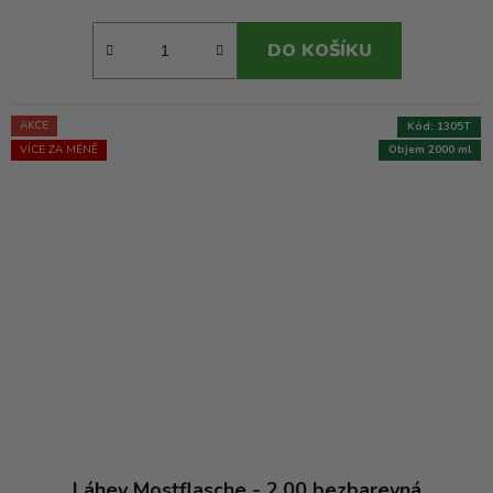
DO KOŠÍKU
AKCE
Kód:
1305T
VÍCE ZA MÉNĚ
Objem 2000 ml
Láhev Mostflasche - 2.00 bezbarevná