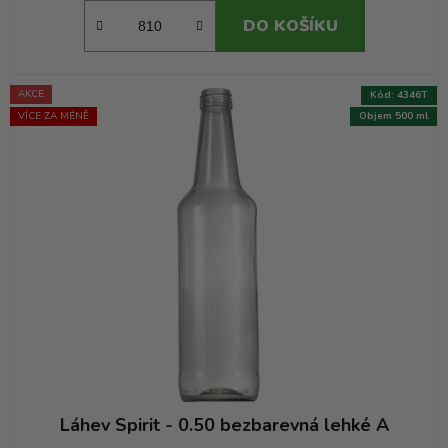
DO KOŠÍKU
AKCE
Kód:
4346T
VÍCE ZA MÉNĚ
Objem 500 ml
Láhev Spirit - 0.50 bezbarevná lehké A