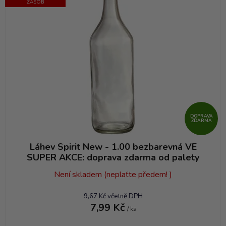
í
ZÁSOB
p
r
o
d
u
k
t
ů
DOPRAVA
ZDARMA
Láhev Spirit New - 1.00 bezbarevná VE
SUPER AKCE: doprava zdarma od palety
Není skladem (neplaťte předem! )
9,67 Kč včetně DPH
7,99 Kč
/ ks