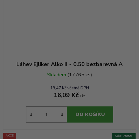
Láhev Ejliker Alko II - 0.50 bezbarevná A
Skladem
(17765 ks)
19,47 Kč včetně DPH
16,09 Kč
/ ks
DO KOŠÍKU
AKCE
Kód:
7090T