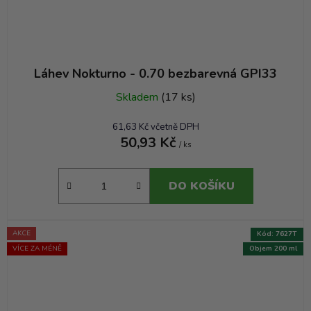
Láhev Nokturno - 0.70 bezbarevná GPI33
Skladem
(17 ks)
61,63 Kč včetně DPH
50,93 Kč
/ ks
DO KOŠÍKU
AKCE
Kód:
7627T
VÍCE ZA MÉNĚ
Objem 200 ml