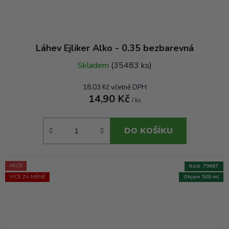
Láhev Ejliker Alko - 0.35 bezbarevná
Skladem
(35483 ks)
18,03 Kč včetně DPH
14,90 Kč
/ ks
DO KOŠÍKU
AKCE
Kód:
7966T
VÍCE ZA MÉNĚ
Objem 500 ml