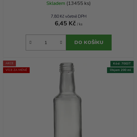
Skladem
(13455 ks)
7,80 Kč včetně DPH
6,45 Kč
/ ks
DO KOŠÍKU
AKCE
Kód:
7003T
VÍCE ZA MÉNĚ
Objem 200 ml