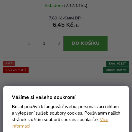
Skladem
(23233 ks)
7,80 Kč včetně DPH
6,45 Kč
/ ks
DO KOŠÍKU
AKCE
Kód:
0222T
VÍCE ZA MÉNĚ
Objem 500 ml
Vážíme si vašeho soukromí
Bricol používá k fungování webu, personalizaci reklam
a vylepšení služeb soubory cookies. Používáním našich
stránek s užitím souborů cookies souhlasíte.
Více
informací