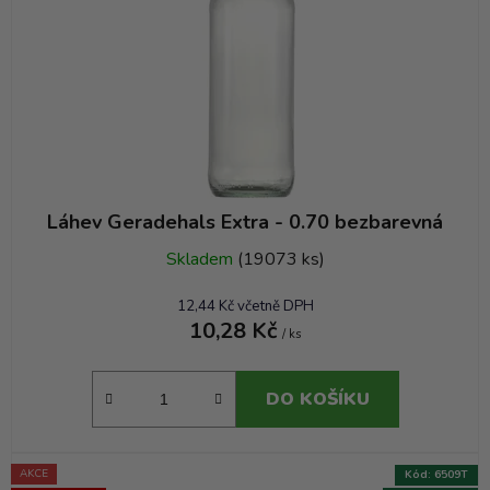
Láhev Geradehals Extra - 0.70 bezbarevná
Skladem
(19073 ks)
12,44 Kč včetně DPH
10,28 Kč
/ ks
DO KOŠÍKU
AKCE
Kód:
6509T