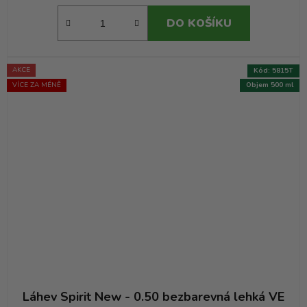
DO KOŠÍKU
AKCE
Kód:
5815T
VÍCE ZA MÉNĚ
Objem 500 ml
Láhev Spirit New - 0.50 bezbarevná lehká VE