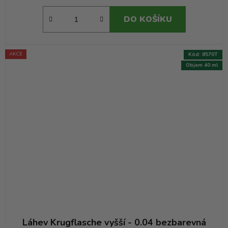
DO KOŠÍKU
AKCE
Kód:
8570T
Objem 40 ml
Láhev Krugflasche vyšší - 0.04 bezbarevná