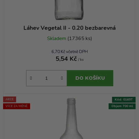
Láhev Vegetal II - 0.20 bezbarevná
Skladem
(17365 ks)
6,70 Kč včetně DPH
5,54 Kč
/ ks
DO KOŠÍKU
AKCE
Kód:
0169T
VÍCE ZA MÉNĚ
Objem 700 ml