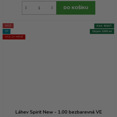
DO KOŠÍKU
AKCE
Kód:
6043T
TIP
Objem 1000 ml
VÍCE ZA MÉNĚ
Láhev Spirit New - 1.00 bezbarevná VE