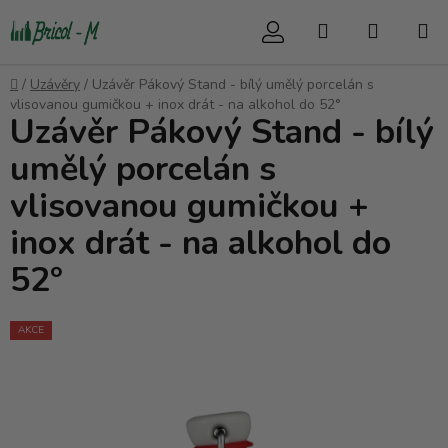
Přejít
Hledat
NÁKUP
na
obsah
KOŠÍK
Domů
/
Uzávěry
/
Uzávěr Pákový Stand - bílý umělý porcelán s
vlisovanou gumičkou + inox drát - na alkohol do 52°
Uzávěr Pákový Stand - bílý
umělý porcelán s
vlisovanou gumičkou +
inox drát - na alkohol do
52°
AKCE