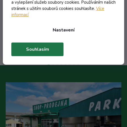
a vylepšení služeb soubory cookies. Používáním našich
16,27 Kč včetně DPH
stránek s užitím souborů cookies souhlasíte.
Více
13,45 Kč
/ ks
informací
20,17 Kč
(-33%)
Nastavení
Do košíku
Souhlasím