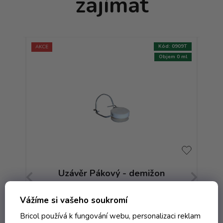
zajímat
:
8244T
Kód:
0909T
AKCE
m 0 ml
Objem 0 ml
st
Uzávěr Pákový - demižon
U
dr
Vážíme si vašeho soukromí
Skladem
Bricol používá k fungování webu, personalizaci reklam