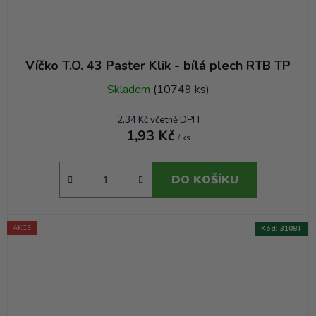
Víčko T.O. 43 Paster Klik - bílá plech RTB TP
Skladem
(10749 ks)
2,34 Kč včetně DPH
1,93 Kč
/ ks
DO KOŠÍKU
AKCE
Kód:
3108T