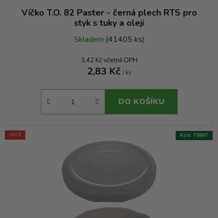
Víčko T.O. 82 Paster - černá plech RTS pro
styk s tuky a oleji
Skladem
(41405 ks)
3,42 Kč včetně DPH
2,83 Kč
/ ks
DO KOŠÍKU
AKCE
Kód:
7986T