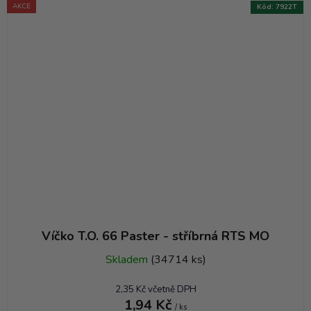
AKCE
Kód:
7922T
Víčko T.O. 66 Paster - stříbrná RTS MO
Skladem
(34714 ks)
2,35 Kč včetně DPH
1,94 Kč
/ ks