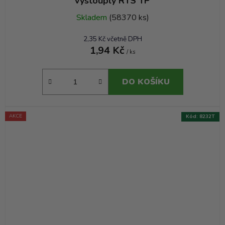
vystouplý RTS TP
Skladem
(58370 ks)
2,35 Kč včetně DPH
1,94 Kč
/ ks
DO KOŠÍKU
AKCE
Kód:
8232T