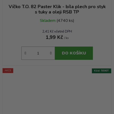
Víčko T.O. 82 Paster Klik - bíla plech pro styk
s tuky a oleji RSB TP
Skladem
(4740 ks)
2,41 Kč včetně DPH
1,99 Kč
/ ks
DO KOŠÍKU
AKCE
Kód:
5590T