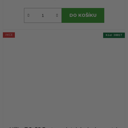
DO KOŠÍKU
AKCE
Kód:
3881T