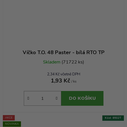
Víčko T.O. 48 Paster - bílá RTO TP
Skladem
(71722 ks)
2,34 Kč včetně DPH
1,93 Kč
/ ks
DO KOŠÍKU
AKCE
Kód:
8932T
NOVINKA