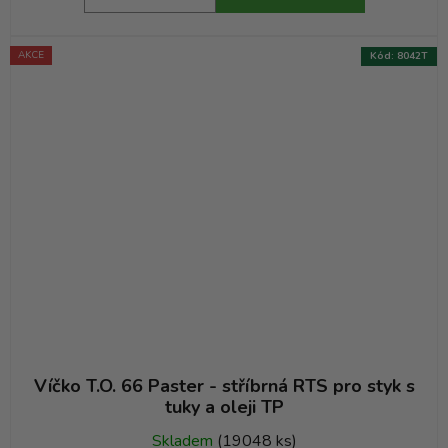
AKCE
Kód:
8042T
Víčko T.O. 66 Paster - stříbrná RTS pro styk s
tuky a oleji TP
Skladem
(19048 ks)