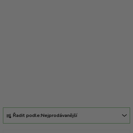
Ř
Řadit podle:
Nejprodávanější
a
z