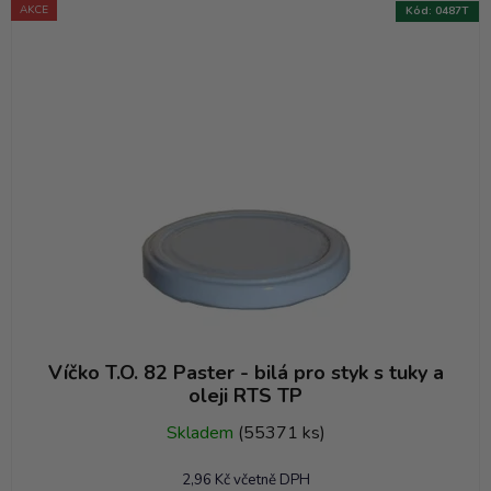
e
AKCE
Kód:
0487T
n
í
p
r
o
d
u
k
t
ů
Víčko T.O. 82 Paster - bilá pro styk s tuky a
oleji RTS TP
Skladem
(55371 ks)
2,96 Kč včetně DPH