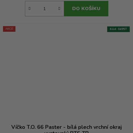
DO KOŠÍKU
AKCE
Kód:
0495T
Víčko T.O. 66 Paster - bílá plech vrchní okraj