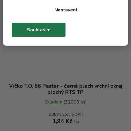
Nastavení
Souhlasím
Víčko T.O. 66 Paster - černá plech vrchní okraj
plochý RTS TP
Skladem
(32009 ks)
2,35 Kč včetně DPH
1,94 Kč
/ ks