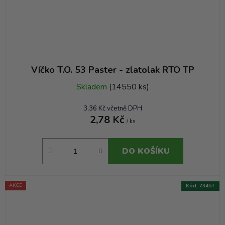
Víčko T.O. 53 Paster - zlatolak RTO TP
Skladem
(14550 ks)
3,36 Kč včetně DPH
2,78 Kč
/ ks
DO KOŠÍKU
AKCE
Kód:
7345T