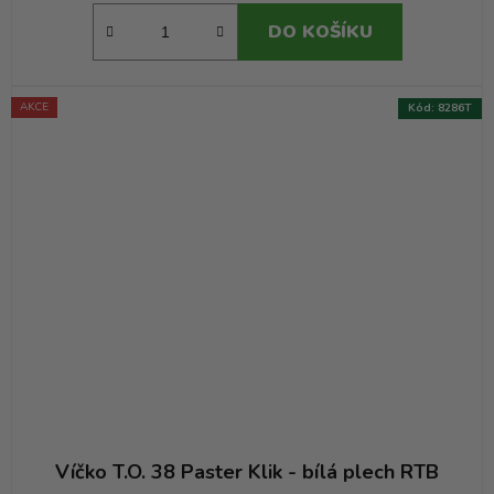
DO KOŠÍKU
AKCE
Kód:
8286T
Víčko T.O. 38 Paster Klik - bílá plech RTB