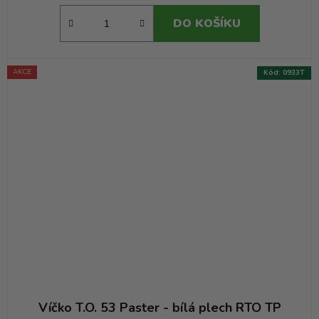
DO KOŠÍKU
AKCE
Kód:
0933T
Víčko T.O. 53 Paster - bílá plech RTO TP