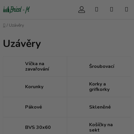
Přejít
Hledat
NÁKUP
na
obsah
KOŠÍK
Domů
/
Uzávěry
Uzávěry
Víčka na
Šroubovací
zavařování
Korky a
Korunky
grifkorky
Pákové
Skleněné
Košíčky na
BVS 30x60
sekt