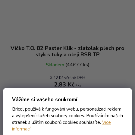
Víčko T.O. 82 Paster Klik - zlatolak plech pro
styk s tuky a oleji RSB TP
Skladem
(44677 ks)
3,42 Kč včetně DPH
2,83 Kč
/ ks
Vážíme si vašeho soukromí
DO KOŠÍKU
Bricol používá k fungování webu, personalizaci reklam
a vylepšení služeb soubory cookies. Používáním našich
stránek s užitím souborů cookies souhlasíte.
Více
AKCE
Kód:
4300T
informací