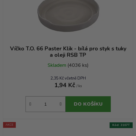
Víčko T.O. 66 Paster Klik - bílá pro styk s tuky
a oleji RSB TP
Skladem
(4036 ks)
2,35 Kč včetně DPH
1,94 Kč
/ ks
DO KOŠÍKU
AKCE
Kód:
3107T