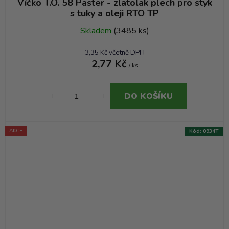
Víčko T.O. 58 Paster - zlatolak plech pro styk
s tuky a oleji RTO TP
Skladem
(3485 ks)
3,35 Kč včetně DPH
2,77 Kč
/ ks
DO KOŠÍKU
AKCE
Kód:
0934T