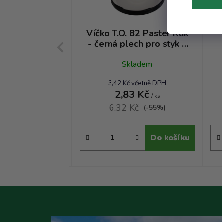
.O. 82 Deep
Víčko T.O. 82 Paster Klik
stříbrné matné
- černá plech pro styk s
tuky a oleji TP
tuky a oleji RSB
kladem
Skladem
č včetně DPH
3,42 Kč včetně DPH
4 Kč
2,83 Kč
/ ks
/ ks
Kč
6,32 Kč
(-48%)
(-55%)
Do košíku
Do košíku