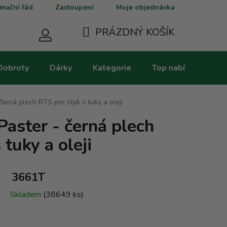
mační řád
Zastoupení
Moje objednávka
PRÁZDNÝ KOŠÍK
NÁKUPNÍ
Dobroty
Dárky
Kategorie
Top nabídky
V
KOŠÍK
 černá plech RTS pro styk s tuky a oleji
Paster - černá plech
 tuky a oleji
3661T
Skladem
(38649 ks)