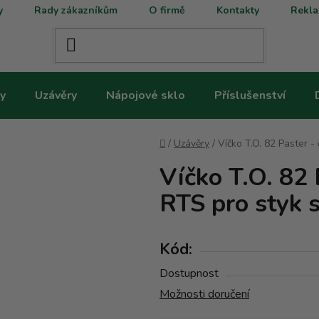
y
Rady zákazníkům
O firmě
Kontakty
Rekla
y
Uzávěry
Nápojové sklo
Příslušenství
Domů
/
Uzávěry
/
Víčko T.O. 82 Paster -
Víčko T.O. 82 
RTS pro styk s
Kód:
Dostupnost
Možnosti doručení