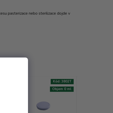
cesu pasterizace nebo sterilizace dojde v
90T
Kód:
3802T
AKCE
AKCE
 ml
Objem 0 ml