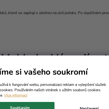
bků, které se zapírají o závitnici na ústí poháru. Po úspěšném pro
Mohlo by Vás zajímat
íme si vašeho soukromí
Kód:
3946T
Kód:
55
E
AKCE
oužívá k fungování webu, personalizaci reklam a vylepšení služeb
Objem 0 ml
Objem 0
cookies. Používáním našich stránek s užitím souborů cookies
te.
Více informací
Souhlasím
Nastavení