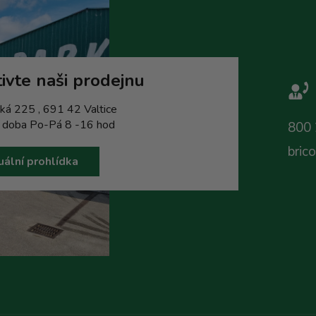
ivte naši prodejnu
ká 225 , 691 42 Valtice
í doba Po-Pá 8 -16 hod
800 
bric
uální prohlídka