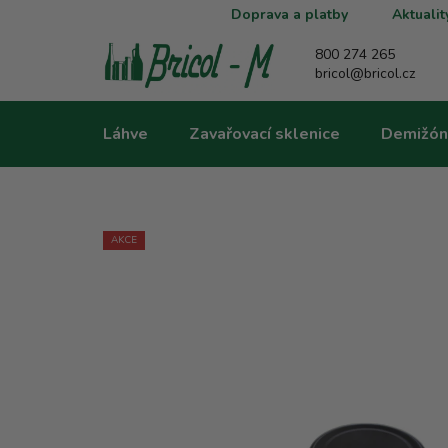
Přejít
Doprava a platby
Aktualit
na
obsah
800 274 265
bricol@bricol.cz
Láhve
Zavařovací sklenice
Demižón
AKCE