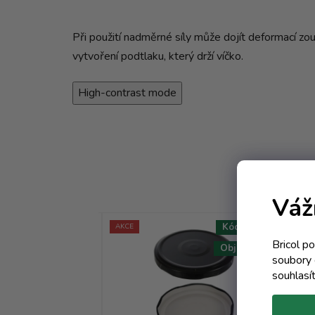
Při použití nadměrné síly může dojít deformací zou
vytvoření podtlaku, který drží víčko.
High-contrast mode
Váž
Kód:
9321T
Kód:
7345T
AKCE
AKC
Bricol p
Objem 0 ml
Objem 0 ml
soubory 
souhlasí