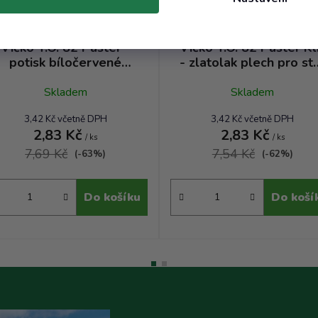
Víčko T.O. 82 Paster -
Víčko T.O. 82 Paster Kl
potisk bíločervené
- zlatolak plech pro st
tmavé malé kostky pro
s tuky a oleji RSB TP
styk s tuky a oleji RTS
Skladem
Skladem
TP
3,42 Kč včetně DPH
3,42 Kč včetně DPH
2,83 Kč
2,83 Kč
/ ks
/ ks
7,69 Kč
7,54 Kč
(-63%)
(-62%)
Do košíku
Do koší