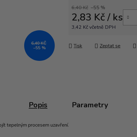
6,40 Kč
–55 %
2,83 Kč
/ ks
3,42 Kč včetně DPH
Měrná cena:
6,40 KČ
Tisk
Zeptat se
–55 %
Popis
Parametry
rojít tepelným procesem uzavření.