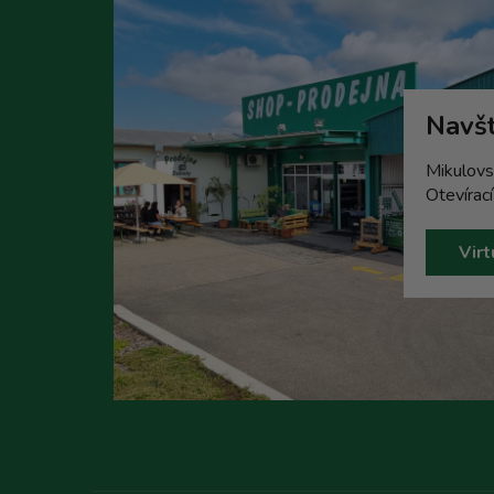
Navšt
Mikulovs
Otevírac
Virt