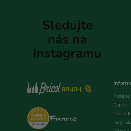
Z
á
p
Sledujte
a
t
nás na
í
Instagramu
Inform
Přidej se
Doprava 
Obchodn
Rady zák