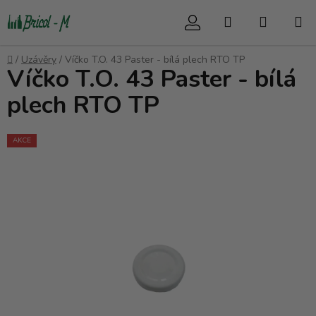
Přejít
Hledat
NÁKUP
na
obsah
KOŠÍK
Domů
/
Uzávěry
/
Víčko T.O. 43 Paster - bílá plech RTO TP
Víčko T.O. 43 Paster - bílá
plech RTO TP
AKCE