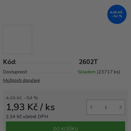
4,25 KČ
–54 %
Kód:
2602T
Dostupnost
Skladem
(23717 ks)
Možnosti doručení
4,25 Kč
–54 %
1,93 Kč
/ ks
2,34 Kč včetně DPH
Měrná cena:
DO KOŠÍKU