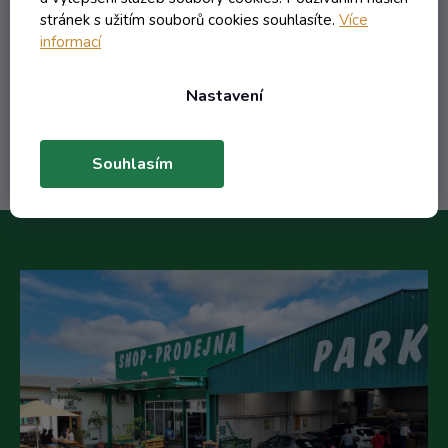
2,34 Kč včetně DPH
stránek s užitím souborů cookies souhlasíte.
Více
1,93 Kč
/ ks
informací
4,53 Kč
(-57%)
Nastavení
Do košíku
Souhlasím