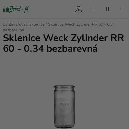
Přejít
Hledat
NÁKUP
na
obsah
KOŠÍK
Domů
/
Zavařovací sklenice
/
Sklenice Weck Zylinder RR 60 - 0.34
bezbarevná
Sklenice Weck Zylinder RR
60 - 0.34 bezbarevná