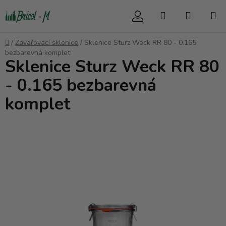
Přejít
Hledat
NÁKUP
na
obsah
KOŠÍK
Domů
/
Zavařovací sklenice
/
Sklenice Sturz Weck RR 80 - 0.165
bezbarevná komplet
Sklenice Sturz Weck RR 80
- 0.165 bezbarevná
komplet