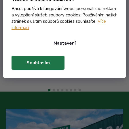
0.58 bezbarevná
Bricol používá k fungování webu, personalizaci reklam
Skladem
a vylepšení služeb soubory cookies. Používáním našich
stránek s užitím souborů cookies souhlasíte.
Více
informací
38,38 Kč včetně DPH
Nastavení
31,72 Kč
/ ks
Souhlasím
Do košíku