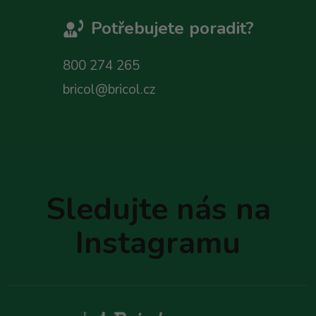
Potřebujete poradit?
800 274 265
bricol@bricol.cz
Z
á
p
Sledujte nás na
a
t
Instagramu
í