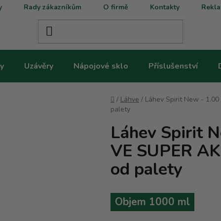
y
Rady zákazníkům
O firmě
Kontakty
Rekla
y
Uzávěry
Nápojové sklo
Příslušenství
Domů
/
Láhve
/
Láhev Spirit New - 1.0
palety
Láhev Spirit 
VE SUPER AKC
od palety
Objem 1000 ml