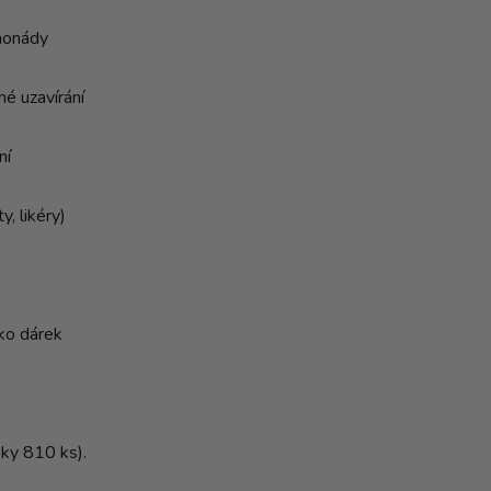
limonády
é uzavírání
ní
y, likéry)
ako dárek
bky 810 ks).