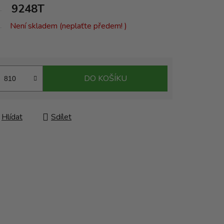
9248T
Není skladem (neplaťte předem! )
DO KOŠÍKU
Hlídat
Sdílet