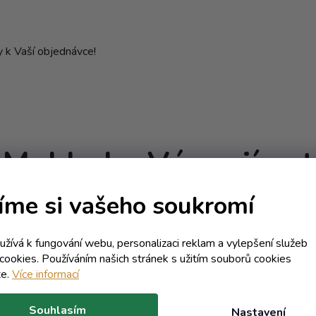
ky k Vaší objednávce!
Mohlo by Vás zajímat
íme si vašeho soukromí
Kód:
1713T
Kód:
54
E
oužívá k fungování webu, personalizaci reklam a vylepšení služeb
Objem 1000 ml
Objem 1000
cookies. Používáním našich stránek s užitím souborů cookies
te.
Více informací
Souhlasím
Nastavení