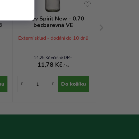
-
Láhev Spirit New - 0.70
Láhev Weinbr
8
bezbarevná VE
bezbar
Externí sklad - dodání do 10 dnů
Sklad
9,81 Kč vče
8,11 
14,25 Kč včetně DPH
11,78 Kč
13,75 Kč
/ ks
ku
Do košíku