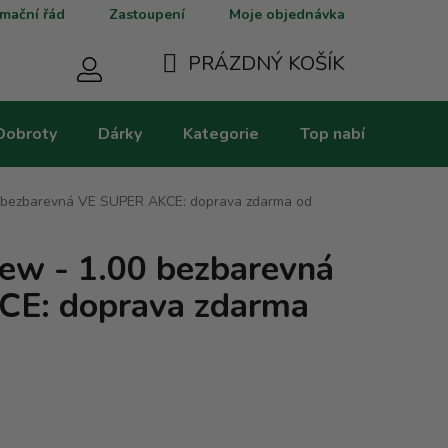
mační řád
Zastoupení
Moje objednávka
PRÁZDNÝ KOŠÍK
NÁKUPNÍ
Dobroty
Dárky
Kategorie
Top nabídky
V
KOŠÍK
0 bezbarevná VE SUPER AKCE: doprava zdarma od
New - 1.00 bezbarevná
E: doprava zdarma