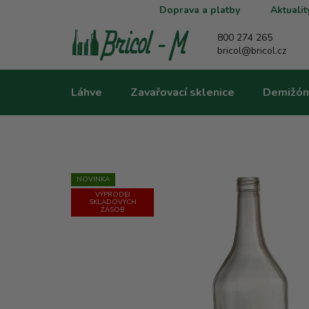
Přejít
Doprava a platby
Aktualit
na
obsah
800 274 265
bricol@bricol.cz
Láhve
Zavařovací sklenice
Demižón
NOVINKA
VÝPRODEJ
SKLADOVÝCH
ZÁSOB