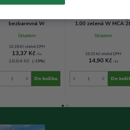
áhev Geradehals - 1.00
Láhev Kurzhals hladký 
bezbarevná W
1.00 zelená W MCA 2
Skladem
Skladem
16,18 Kč včetně DPH
13,37 Kč
18,03 Kč včetně DPH
/ ks
14,90 Kč
16,64 Kč
(-19%)
/ ks
Do košíku
Do koší