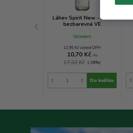
ker Alko - 0.35
Láhev Spirit New - 1.00
L
barevná
bezbarevná VE
kladem
Skladem
č včetně DPH
12,95 Kč včetně DPH
90 Kč
10,70 Kč
/ ks
/ ks
 Kč
17,32 Kč
(-24%)
(-38%)
Do košíku
Do košíku