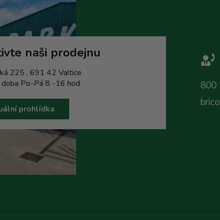
ivte naši prodejnu
ká 225 , 691 42 Valtice
í doba Po-Pá 8 -16 hod
800 
bric
uální prohlídka