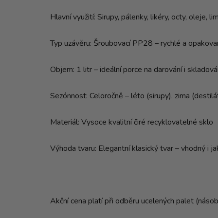
Hlavní využití: Sirupy, pálenky, likéry, octy, oleje, 
Typ uzávěru: Šroubovací PP28 – rychlé a opakovan
Objem: 1 litr – ideální porce na darování i skladová
Sezónnost: Celoročně – léto (sirupy), zima (destilát
Materiál: Vysoce kvalitní čiré recyklovatelné sklo
Výhoda tvaru: Elegantní klasický tvar – vhodný i j
Akční cena platí při odběru ucelených palet (náso