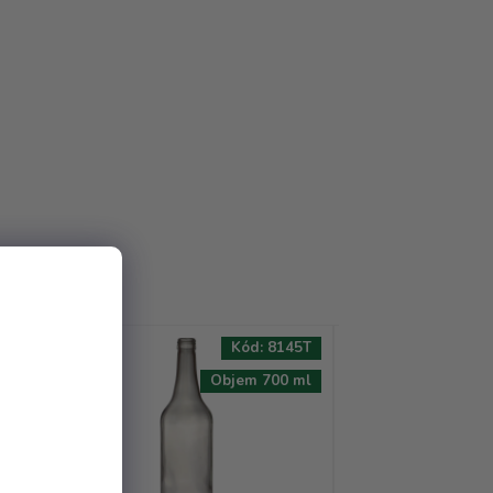
94T
Kód:
8145T
AKCE
 ml
Objem 700 ml