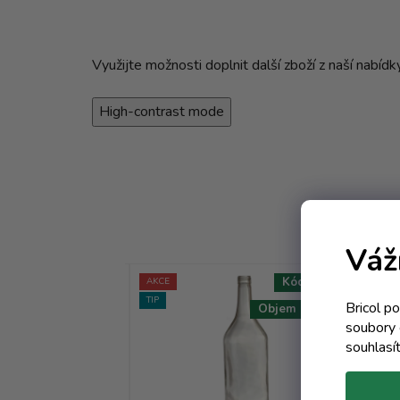
Využijte možnosti doplnit další zboží z naší nabíd
High-contrast mode
Váž
Kód:
4001T
Kód:
6043T
AKCE
AKC
TIP
Bricol p
Objem 350 ml
Objem 1000 ml
soubory 
souhlasí