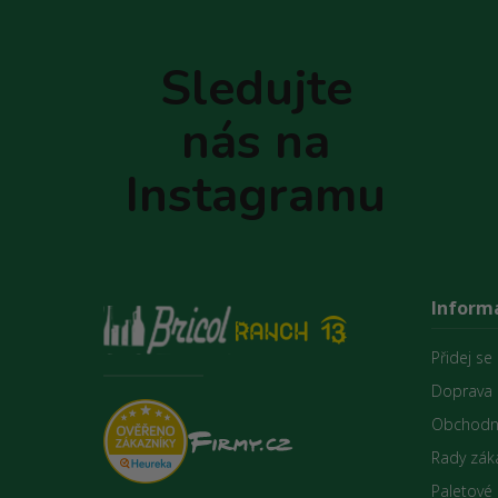
Z
á
p
Sledujte
a
t
nás na
í
Instagramu
Inform
Přidej se
Doprava 
Obchodn
Rady zák
Paletové