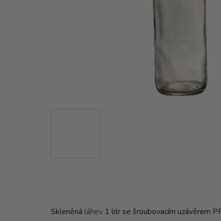
Skleněná
láhev
1 litr se šroubovacím uzávěrem PP28