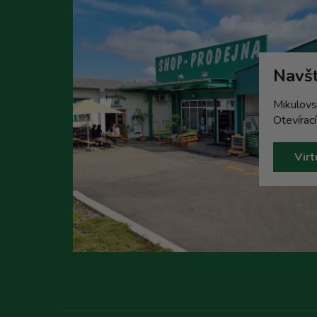
Navšt
Mikulovs
Otevírac
Virt