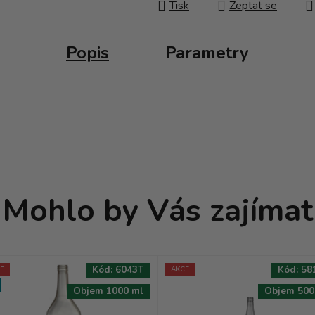
Tisk
Zeptat se
Popis
Parametry
Mohlo by Vás zajímat
Kód:
6043T
Kód:
58
E
AKCE
Objem 1000 ml
Objem 500