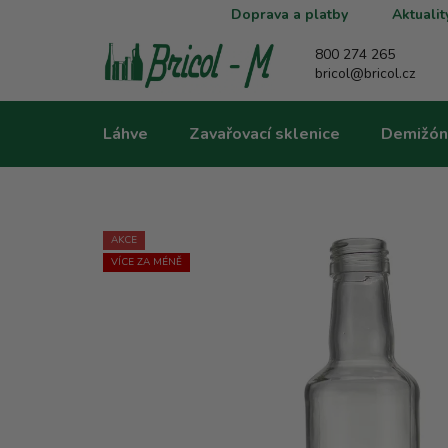
Přejít
Doprava a platby
Aktualit
na
obsah
800 274 265
bricol@bricol.cz
Láhve
Zavařovací sklenice
Demižón
AKCE
VÍCE ZA MÉNĚ