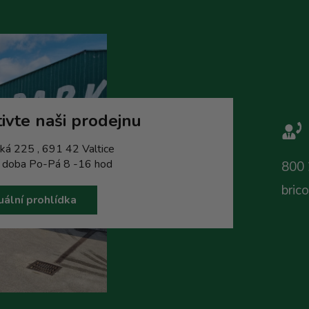
ivte naši prodejnu
ká 225 , 691 42 Valtice
í doba Po-Pá 8 -16 hod
800 
bric
uální prohlídka