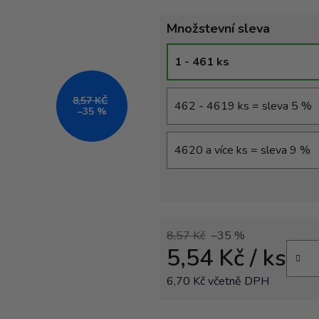
Množstevní sleva
1 - 461 ks
8,57 KČ
462 - 4619 ks = sleva 5 %
–35 %
4620 a více ks = sleva 9 %
8,57 Kč
–35 %
5,54 Kč
/ ks
6,70 Kč včetně DPH
Měrná cena: