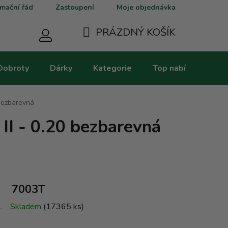
mační řád
Zastoupení
Moje objednávka
PRÁZDNÝ KOŠÍK
NÁKUPNÍ
Dobroty
Dárky
Kategorie
Top nabídky
V
KOŠÍK
 bezbarevná
II - 0.20 bezbarevná
7003T
Skladem
(17365 ks)