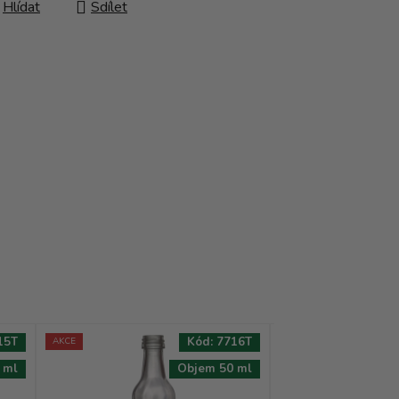
Hlídat
Sdílet
15T
Kód:
7716T
AKCE
AKCE
 ml
Objem 50 ml