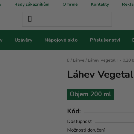
y
Rady zákazníkům
O firmě
Kontakty
Rekla
y
Uzávěry
Nápojové sklo
Příslušenství
Domů
/
Láhve
/
Láhev Vegetal II - 0.20
Láhev Vegetal 
Objem 200 ml
Kód:
Dostupnost
Možnosti doručení