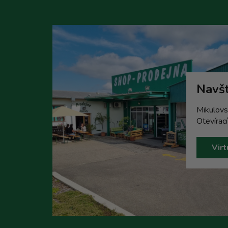
Navšt
Mikulovs
Otevírac
Virt