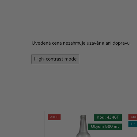
Uvedená cena nezahrnuje uzávěr a ani dopravu.
High-contrast mode
Kód:
8570T
Kód:
4346T
AKCE
AKC
TIP
Objem 40 ml
Objem 500 ml