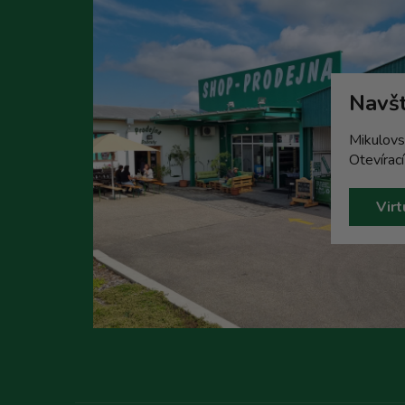
Navšt
Mikulovs
Otevírac
Virt