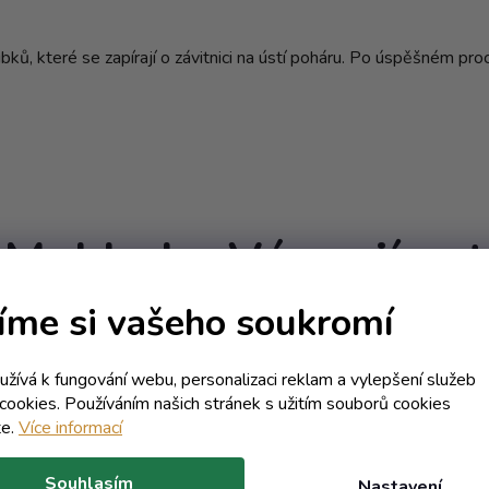
bků, které se zapírají o závitnici na ústí poháru. Po úspěšném pro
Mohlo by Vás zajímat
íme si vašeho soukromí
Kód:
7551T
Kód:
76
E
AKCE
oužívá k fungování webu, personalizaci reklam a vylepšení služeb
Objem 0 ml
Objem 0
cookies. Používáním našich stránek s užitím souborů cookies
te.
Více informací
Souhlasím
Nastavení