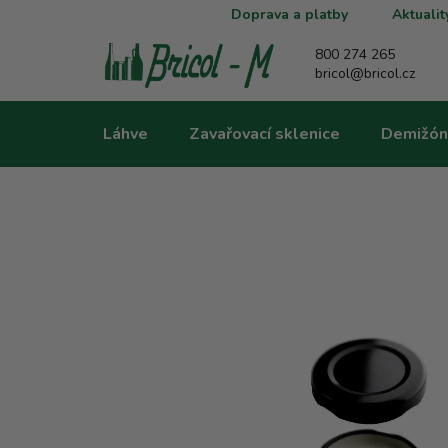
Přejít
Doprava a platby
Aktualit
na
obsah
800 274 265
bricol@bricol.cz
Láhve
Zavařovací sklenice
Demižón