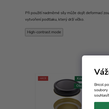
Při použití nadměrné síly může dojít deformací zou
vytvoření podtlaku, který drží víčko.
High-contrast mode
Váž
Kód:
6420T
Kód:
5761T
AKCE
AKC
Bricol p
Objem 0 ml
Objem 0 ml
soubory 
souhlasí