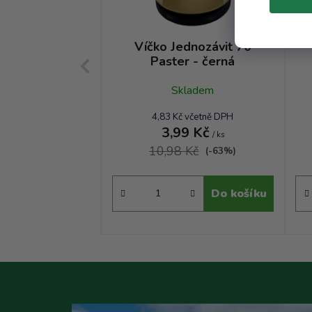
dnozávit 56
Víčko Jednozávit 70
l - černá
Paster - černá
kladem
Skladem
č včetně DPH
4,83 Kč včetně DPH
3 Kč
3,99 Kč
/ ks
/ ks
Kč
10,98 Kč
(-52%)
(-63%)
Do košíku
Do košíku