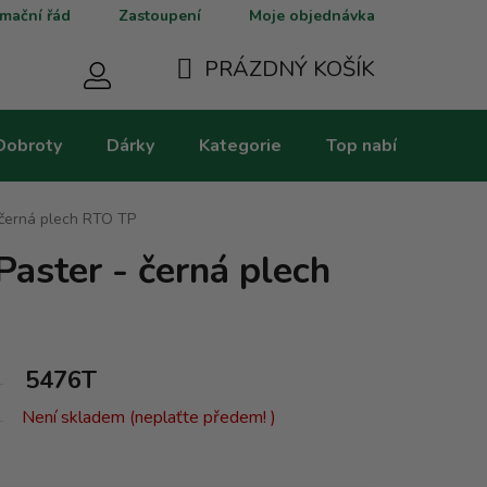
mační řád
Zastoupení
Moje objednávka
PRÁZDNÝ KOŠÍK
NÁKUPNÍ
Dobroty
Dárky
Kategorie
Top nabídky
V
KOŠÍK
- černá plech RTO TP
Paster - černá plech
5476T
Není skladem (neplaťte předem! )