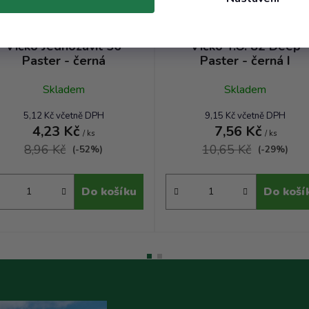
Víčko Jednozávit 56
Víčko T.O. 82 Deep
Paster - černá
Paster - černá I
Skladem
Skladem
5,12 Kč včetně DPH
9,15 Kč včetně DPH
4,23 Kč
7,56 Kč
/ ks
/ ks
8,96 Kč
10,65 Kč
(-52%)
(-29%)
Do košíku
Do koší