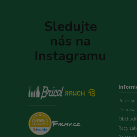
Z
á
p
Sledujte
a
t
nás na
í
Instagramu
Inform
Přidej se
Doprava 
Obchodn
Rady zák