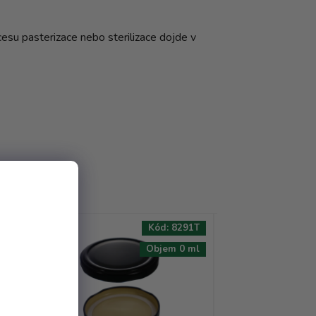
cesu pasterizace nebo sterilizace dojde v
45T
Kód:
8291T
AKCE
AKCE
 ml
Objem 0 ml