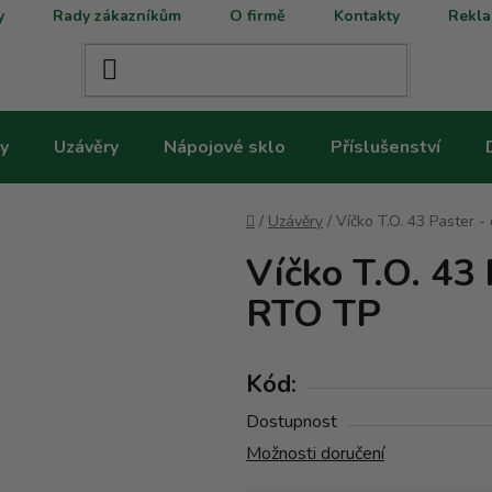
y
Rady zákazníkům
O firmě
Kontakty
Rekla
y
Uzávěry
Nápojové sklo
Příslušenství
Domů
/
Uzávěry
/
Víčko T.O. 43 Paster 
Víčko T.O. 43 
RTO TP
Kód:
Dostupnost
Možnosti doručení