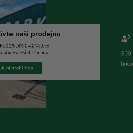
ivte naši prodejnu
ká 225 , 691 42 Valtice
í doba Po-Pá 8 -16 hod
800 
bric
uální prohlídka