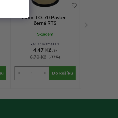
Víčko T.O. 70 Paster -
Víčko T.O. 7
černá RTS
bílá R
Skladem
Sklad
5,41 Kč včetně DPH
4,92 Kč vče
4,47 Kč
4,07 
/ ks
6,70 Kč
6,95 Kč
(-33%)
ku
Do košíku