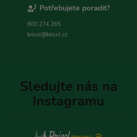
Potřebujete poradit?
800 274 265
bricol@bricol.cz
Z
á
p
Sledujte nás na
a
t
Instagramu
í