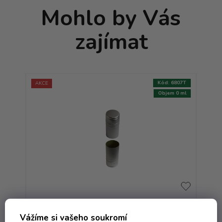
Mohlo by Vás
zajímat
:
7435T
Kód:
6807T
AKCE
AKCE
m 0 ml
Objem 0 ml
n
Uzávěr PP 30x60 BVS Stelvin
Vážíme si vašeho soukromí
lý,
Sarantin - plech stříbrná vrch
Sa