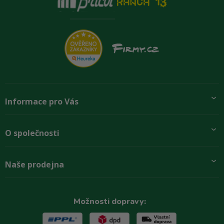
Informace pro Vás
Přidej se k nám
O společnosti
Doprava a platby
Obchodní podmínky
Aktuality
Naše prodejna
Rady zákazníkům
O firmě
Paletové odběry se slevou
Zastoupení značek
Podmínky ochrany osobních údajů
Kontakty
Možnosti dopravy:
Reklamační řád