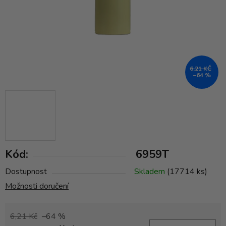
6,21 KČ
–64 %
Kód:
6959T
Dostupnost
Skladem
(17714 ks)
Možnosti doručení
6,21 Kč
–64 %