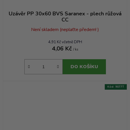
Uzávěr PP 30x60 BVS Saranex - plech růžová
CC
Není skladem (neplaťte předem! )
4,91 Kč včetně DPH
4,06 Kč
/ ks
DO KOŠÍKU
Kód:
9077T