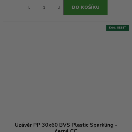
DO KOŠÍKU
Kód:
8838T
Uzávěr PP 30x60 BVS Plastic Sparkling -
černá CC