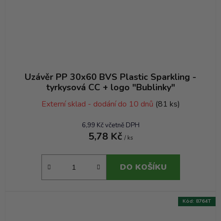
Uzávěr PP 30x60 BVS Plastic Sparkling -
tyrkysová CC + logo "Bublinky"
Externí sklad - dodání do 10 dnů
(81 ks)
6,99 Kč včetně DPH
5,78 Kč
/ ks
DO KOŠÍKU
Kód:
8764T