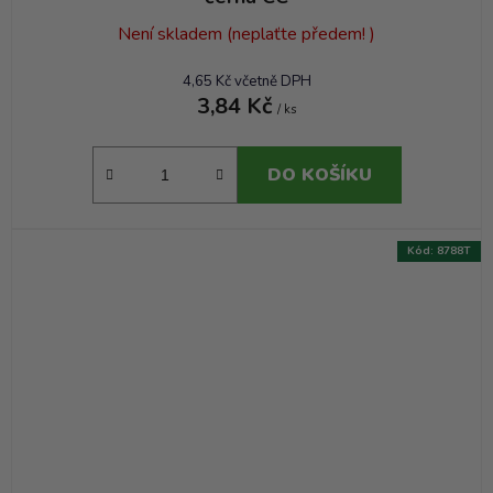
Není skladem (neplaťte předem! )
4,65 Kč včetně DPH
3,84 Kč
/ ks
DO KOŠÍKU
Kód:
8788T