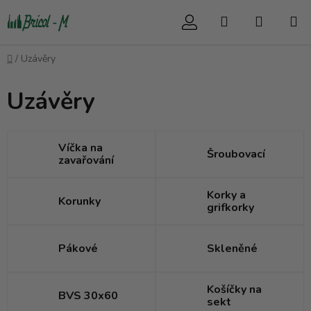
Přejít
Hledat
NÁKUP
na
obsah
KOŠÍK
Domů
/
Uzávěry
Uzávěry
Víčka na
Šroubovací
zavařování
Korky a
Korunky
grifkorky
Pákové
Skleněné
Košíčky na
BVS 30x60
sekt