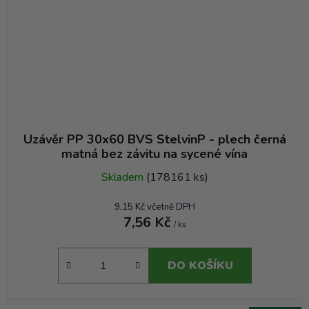
Uzávěr PP 30x60 BVS StelvinP - plech černá
matná bez závitu na sycené vína
Skladem
(178161 ks)
9,15 Kč včetně DPH
7,56 Kč
/ ks
DO KOŠÍKU