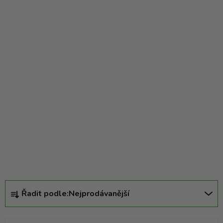
Ř
Řadit podle:
Nejprodávanější
a
z