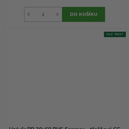
DO KOŠÍKU
Kód:
9041T