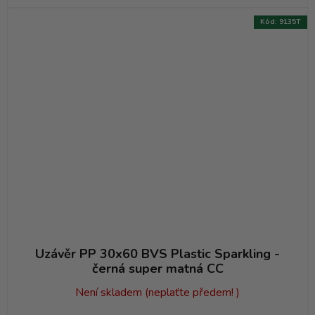
Kód:
9135T
Uzávěr PP 30x60 BVS Plastic Sparkling -
černá super matná CC
Není skladem (neplaťte předem! )