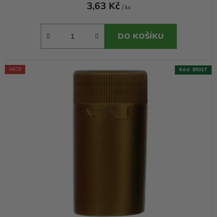
3,63 Kč
/ ks
DO KOŠÍKU
AKCE
Kód:
8501T