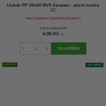
Uzávěr PP 30x60 BVS Saranex - plech modrá
CC
Není skladem (neplaťte předem! )
4,91 Kč včetně DPH
4,06 Kč
/ ks
DO KOŠÍKU
NOVINKA
Kód:
8896T