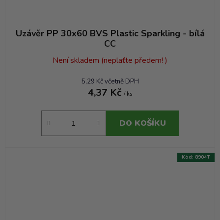
Uzávěr PP 30x60 BVS Plastic Sparkling - bílá
CC
Není skladem (neplaťte předem! )
5,29 Kč včetně DPH
4,37 Kč
/ ks
DO KOŠÍKU
Kód:
8904T