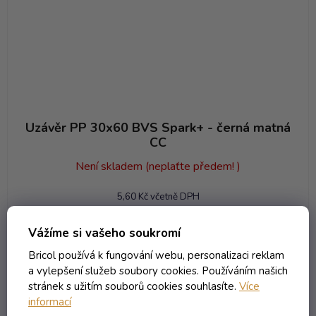
Uzávěr PP 30x60 BVS Spark+ - černá matná
CC
Není skladem (neplaťte předem! )
5,60 Kč včetně DPH
4,63 Kč
/ ks
Vážíme si vašeho soukromí
Bricol používá k fungování webu, personalizaci reklam
DO KOŠÍKU
a vylepšení služeb soubory cookies. Používáním našich
stránek s užitím souborů cookies souhlasíte.
Více
informací
Kód:
8994T