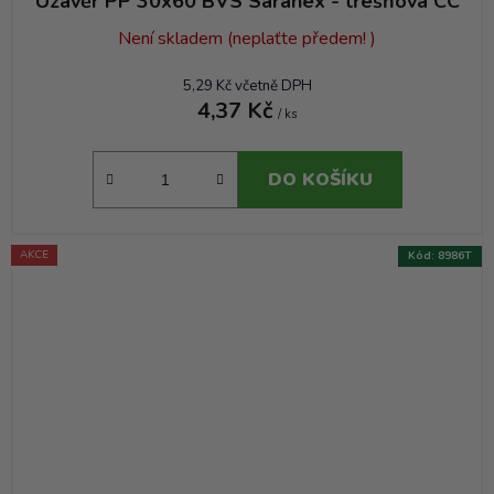
Uzávěr PP 30x60 BVS Saranex - třešňová CC
Není skladem (neplaťte předem! )
5,29 Kč včetně DPH
4,37 Kč
/ ks
DO KOŠÍKU
AKCE
Kód:
8986T