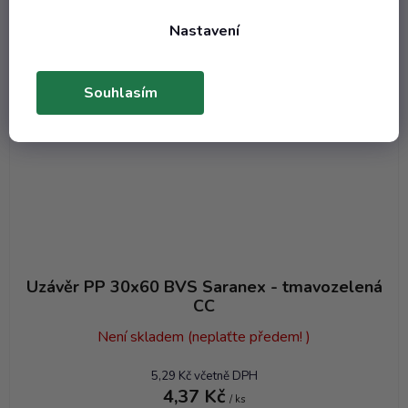
Nastavení
Souhlasím
Uzávěr PP 30x60 BVS Saranex - tmavozelená
CC
Není skladem (neplaťte předem! )
5,29 Kč včetně DPH
4,37 Kč
/ ks