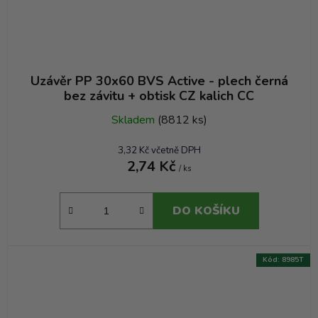
Uzávěr PP 30x60 BVS Active - plech černá
bez závitu + obtisk CZ kalich CC
Skladem
(8812 ks)
3,32 Kč včetně DPH
2,74 Kč
/ ks
DO KOŠÍKU
Kód:
8985T