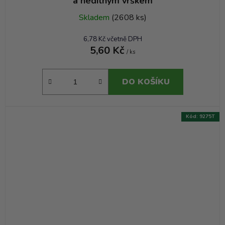
a nedílným vrškem
Skladem
(2608 ks)
6,78 Kč včetně DPH
5,60 Kč
/ ks
DO KOŠÍKU
Kód:
9275T