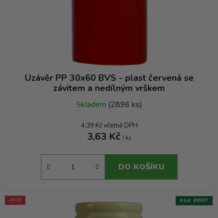
Uzávěr PP 30x60 BVS - plast červená se
závitem a nedílným vrškem
Skladem
(2896 ks)
4,39 Kč včetně DPH
3,63 Kč
/ ks
DO KOŠÍKU
AKCE
Kód:
6959T