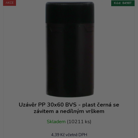
e
AKCE
Kód:
8498T
n
í
p
r
o
d
u
k
t
ů
Uzávěr PP 30x60 BVS - plast černá se
závitem a nedílným vrškem
Skladem
(10211 ks)
4,39 Kč včetně DPH