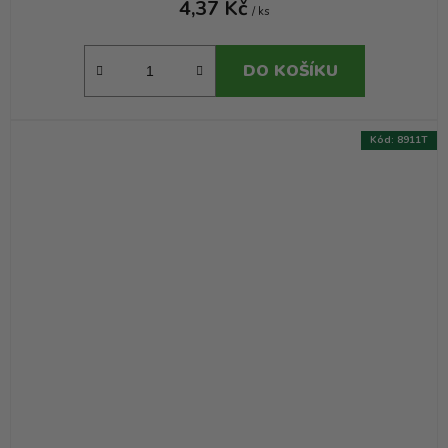
4,37 Kč
/ ks
DO KOŠÍKU
Kód:
8911T