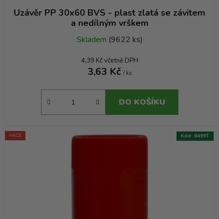
Uzávěr PP 30x60 BVS - plast zlatá se závitem
a nedílným vrškem
Skladem
(9622 ks)
4,39 Kč včetně DPH
3,63 Kč
/ ks
DO KOŠÍKU
AKCE
Kód:
8499T