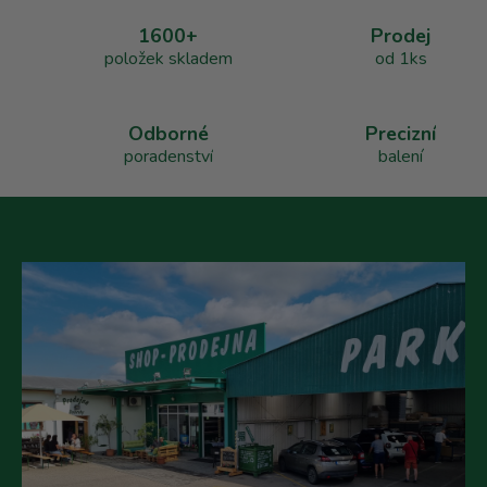
a
1600+
Prodej
c
položek skladem
od 1ks
í
p
r
v
Odborné
Precizní
k
poradenství
balení
y
v
ý
p
i
s
u