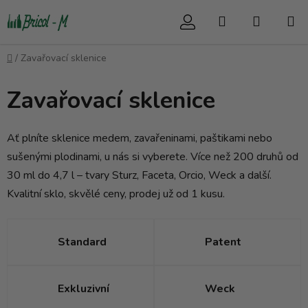
Přejít
Hledat
NÁKUP
na
obsah
KOŠÍK
Domů
/
Zavařovací sklenice
Zavařovací sklenice
Ať plníte sklenice medem, zavařeninami, paštikami nebo
sušenými plodinami, u nás si vyberete. Více než 200 druhů od
30 ml do 4,7 l – tvary Sturz, Faceta, Orcio, Weck a další.
Kvalitní sklo, skvělé ceny, prodej už od 1 kusu.
Standard
Patent
Exkluzivní
Weck