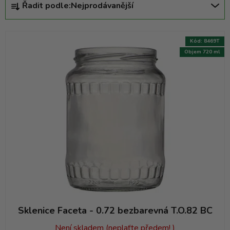
Řadit podle:
Nejprodávanější
a
z
e
Kód:
8469T
n
Objem 720 ml
í
p
r
o
d
u
k
t
ů
Sklenice Faceta - 0.72 bezbarevná T.O.82 BC
Není skladem (neplaťte předem! )