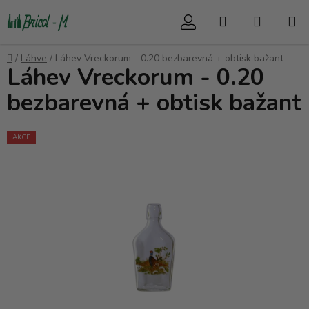
Přejít
Hledat
NÁKUP
na
obsah
KOŠÍK
Domů
/
Láhve
/
Láhev Vreckorum - 0.20 bezbarevná + obtisk bažant
Láhev Vreckorum - 0.20
bezbarevná + obtisk bažant
AKCE