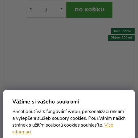
DO KOŠÍKU
Kód:
2275T
Objem 200 ml
Vážíme si vašeho soukromí
Bricol používá k fungování webu, personalizaci reklam
a vylepšení služeb soubory cookies. Používáním našich
stránek s užitím souborů cookies souhlasíte.
Více
informací
Láhev Vreckorum - 0.20 bezbarevná + obtisk