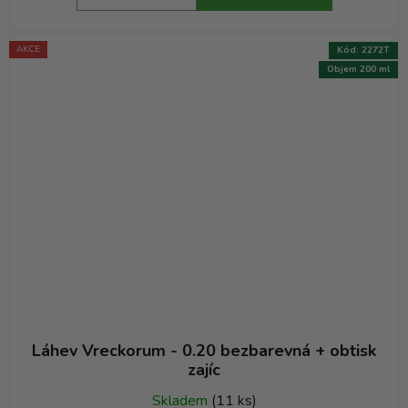
AKCE
Kód:
2272T
Objem 200 ml
Láhev Vreckorum - 0.20 bezbarevná + obtisk
zajíc
Skladem
(11 ks)