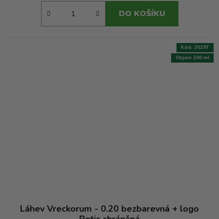
DO KOŠÍKU
Kód:
3529T
Objem 200 ml
Láhev Vreckorum - 0.20 bezbarevná + logo