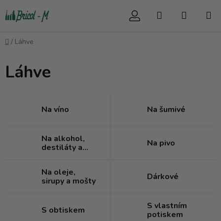
Přejít
Hledat
NÁKUP
na
obsah
KOŠÍK
Domů
/
Láhve
Láhve
Na víno
Na šumivé
Na alkohol,
Na pivo
destiláty a
likéry
Na oleje,
Dárkové
sirupy a mošty
S vlastním
S obtiskem
potiskem