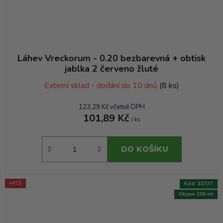
Láhev Vreckorum - 0.20 bezbarevná + obtisk
jablka 2 červeno žluté
Externí sklad - dodání do 10 dnů
(8 ks)
123,29 Kč včetně DPH
101,89 Kč
/ ks
DO KOŠÍKU
AKCE
Kód:
2273T
Objem 200 ml