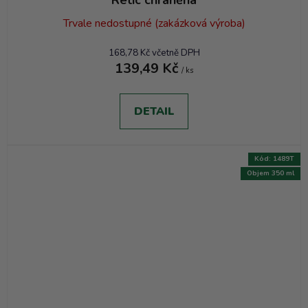
Retic chráněná
Trvale nedostupné (zakázková výroba)
168,78 Kč včetně DPH
139,49 Kč
/ ks
DETAIL
Kód:
1489T
Objem 350 ml