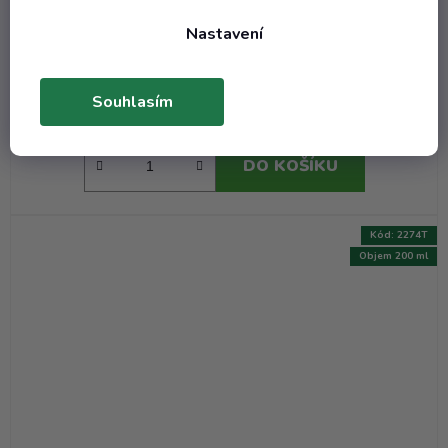
hruška žlutá se 2 listy
Nastavení
Externí sklad - dodání do 10 dnů
(7 ks)
125,77 Kč včetně DPH
103,94 Kč
Souhlasím
/ ks
DO KOŠÍKU
Kód:
2274T
Objem 200 ml