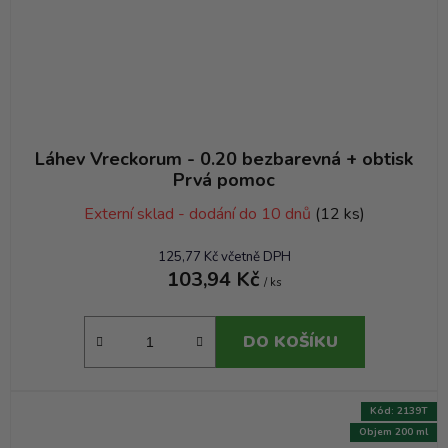
Láhev Vreckorum - 0.20 bezbarevná + obtisk
Prvá pomoc
Externí sklad - dodání do 10 dnů
(12 ks)
125,77 Kč včetně DPH
103,94 Kč
/ ks
DO KOŠÍKU
Kód:
2139T
Objem 200 ml