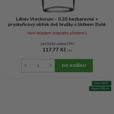
Láhev Vreckorum - 0.20 bezbarevná +
pryskyřicový obtisk dvě hrušky s lístkem žluté
Není skladem (neplaťte předem! )
142,50 Kč včetně DPH
117,77 Kč
/ ks
DO KOŠÍKU
Kód:
7132T
Objem 200 ml