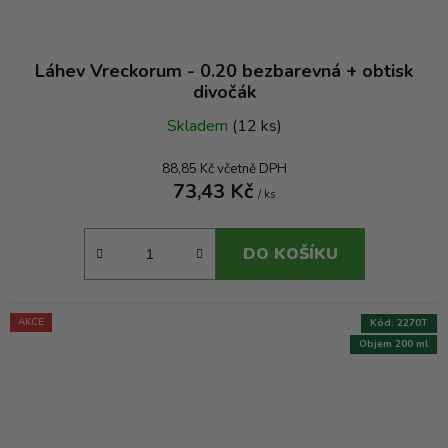
Láhev Vreckorum - 0.20 bezbarevná + obtisk
divočák
Skladem
(12 ks)
88,85 Kč včetně DPH
73,43 Kč
/ ks
DO KOŠÍKU
AKCE
Kód:
2270T
Objem 200 ml