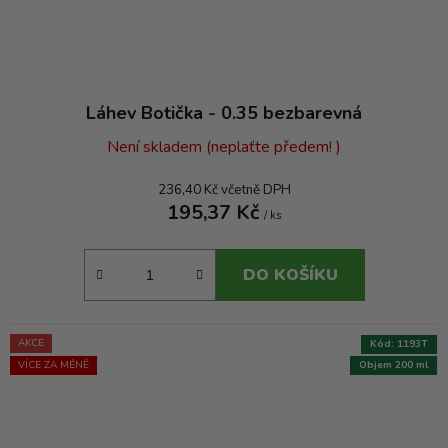
Láhev Botička - 0.35 bezbarevná
Není skladem (neplaťte předem! )
236,40 Kč včetně DPH
195,37 Kč
/ ks
DO KOŠÍKU
AKCE
Kód:
1193T
VÍCE ZA MÉNĚ
Objem 200 ml