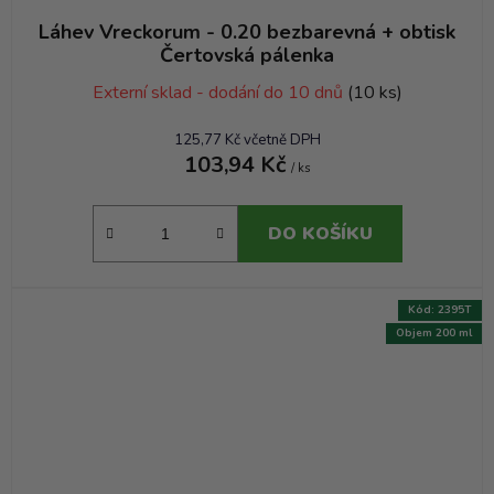
Láhev Vreckorum - 0.20 bezbarevná + obtisk
Čertovská pálenka
Externí sklad - dodání do 10 dnů
(10 ks)
125,77 Kč včetně DPH
103,94 Kč
/ ks
DO KOŠÍKU
Kód:
2395T
Objem 200 ml