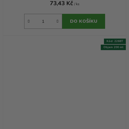
73,43 Kč
/ ks
DO KOŠÍKU
Kód:
2268T
Objem 200 ml