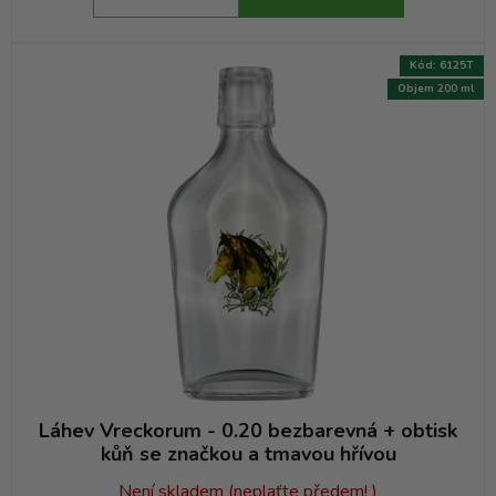
Kód:
6125T
Objem 200 ml
Láhev Vreckorum - 0.20 bezbarevná + obtisk
kůň se značkou a tmavou hřívou
Není skladem (neplaťte předem! )