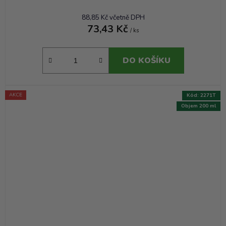
88,85 Kč včetně DPH
73,43 Kč
/ ks
DO KOŠÍKU
AKCE
Kód:
2271T
Objem 200 ml