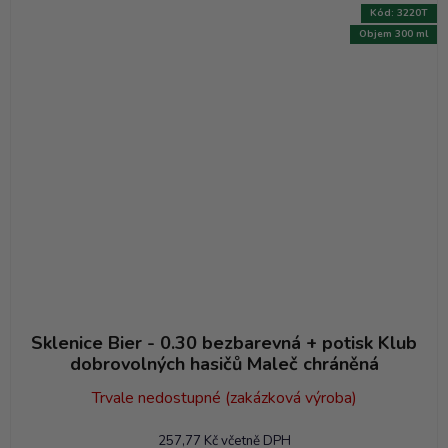
Kód:
3220T
Objem 300 ml
Sklenice Bier - 0.30 bezbarevná + potisk Klub
dobrovolných hasičů Maleč chráněná
Trvale nedostupné (zakázková výroba)
257,77 Kč včetně DPH