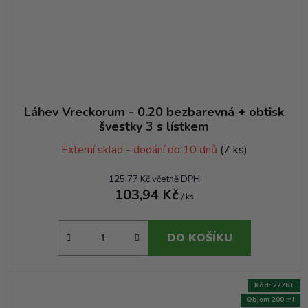
Láhev Vreckorum - 0.20 bezbarevná + obtisk
švestky 3 s lístkem
Externí sklad - dodání do 10 dnů
(7 ks)
125,77 Kč včetně DPH
103,94 Kč
/ ks
DO KOŠÍKU
Kód:
2276T
Objem 200 ml