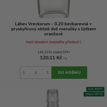
ů
Láhev Vreckorum - 0.20 bezbarevná +
pryskyřicový obtisk dvě meruňky s lístkem
oranžové
Není skladem (neplaťte předem! )
145,33 Kč včetně DPH
120,11 Kč
/ ks
DO KOŠÍKU
Kód:
6127T
Objem 200 ml