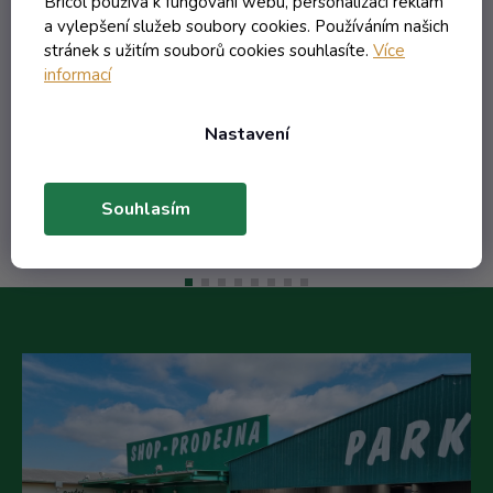
Bricol používá k fungování webu, personalizaci reklam
a vylepšení služeb soubory cookies. Používáním našich
stránek s užitím souborů cookies souhlasíte.
Více
34,44 Kč včetně DPH
informací
28,46 Kč
/ ks
48,65 Kč
(-41%)
Nastavení
Do košíku
Souhlasím