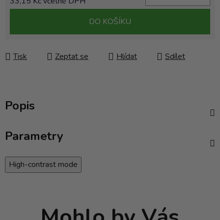
33,15 Kč včetně DPH
Měrná cena:
DO KOŠÍKU
Tisk
Zeptat se
Hlídat
Sdílet
Popis
Parametry
High-contrast mode
Mohlo by Vás