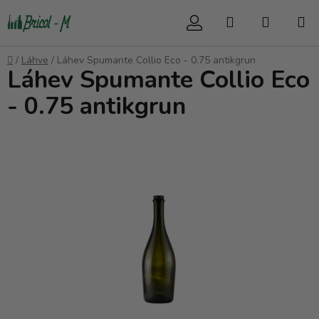
Přejít
Hledat
NÁKUP
na
obsah
KOŠÍK
Domů
/
Láhve
/
Láhev Spumante Collio Eco - 0.75 antikgrun
Láhev Spumante Collio Eco
- 0.75 antikgrun