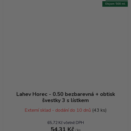
Objem 500 ml
Lahev Horec - 0.50 bezbarevná + obtisk
švestky 3 s lístkem
Externí sklad - dodání do 10 dnů
(43 ks)
65,72 Kč včetně DPH
54,31 Kč
/ ks