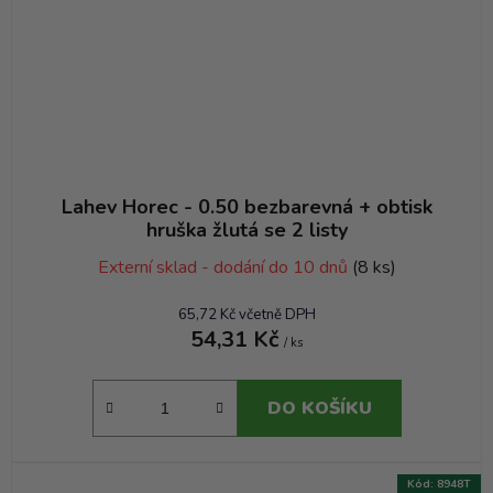
Lahev Horec - 0.50 bezbarevná + obtisk
hruška žlutá se 2 listy
Externí sklad - dodání do 10 dnů
(8 ks)
65,72 Kč včetně DPH
54,31 Kč
/ ks
DO KOŠÍKU
Kód:
8948T