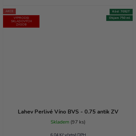
AKCE
Kód:
7092T
VÝPRODEJ
Objem 750 ml
SKLADOVÝCH
ZÁSOB
Lahev Perlivé Víno BVS - 0.75 antik ZV
Skladem
(97 ks)
6,04 Kč včetně DPH