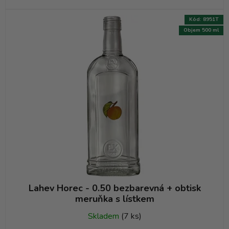
Kód:
8951T
Objem 500 ml
Lahev Horec - 0.50 bezbarevná + obtisk
meruňka s lístkem
Skladem
(7 ks)