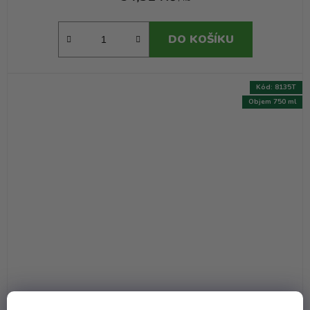
DO KOŠÍKU
Kód:
8135T
Objem 750 ml