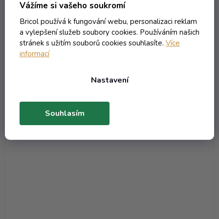
Lahev Perlivé Víno BVS - 0.75 uvag A
Vážíme si vašeho soukromí
Není skladem (neplaťte předem! )
Bricol používá k fungování webu, personalizaci reklam
a vylepšení služeb soubory cookies. Používáním našich
28,02 Kč včetně DPH
stránek s užitím souborů cookies souhlasíte.
Více
23,16 Kč
informací
/ ks
Nastavení
DO KOŠÍKU
Souhlasím
Kód:
7612T
Objem 750 ml