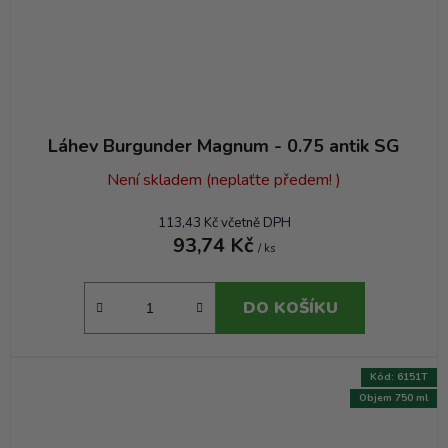
Láhev Burgunder Magnum - 0.75 antik SG
Není skladem (neplaťte předem! )
113,43 Kč včetně DPH
93,74 Kč
/ ks
DO KOŠÍKU
Kód:
6151T
Objem 750 ml