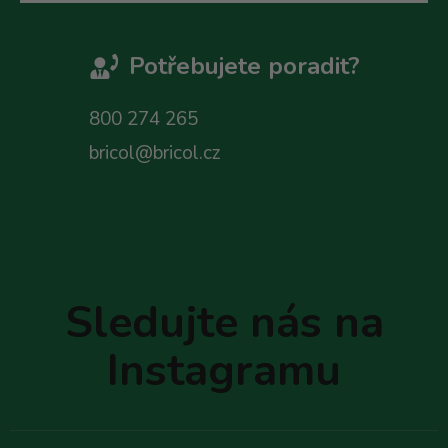
Potřebujete poradit?
800 274 265
bricol@bricol.cz
Z
á
p
Sledujte nás na
a
t
Instagramu
í