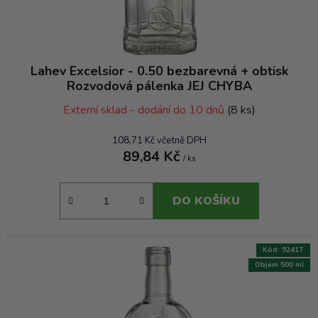
ů
Lahev Excelsior - 0.50 bezbarevná + obtisk
Rozvodová pálenka JEJ CHYBA
Externí sklad - dodání do 10 dnů
(8 ks)
108,71 Kč včetně DPH
89,84 Kč
/ ks
DO KOŠÍKU
Kód:
9241T
Objem 500 ml