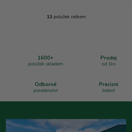
13
položek celkem
O
v
l
á
d
a
1600+
Prodej
c
položek skladem
od 1ks
í
p
r
v
Odborné
Precizní
k
poradenství
balení
y
v
ý
p
i
s