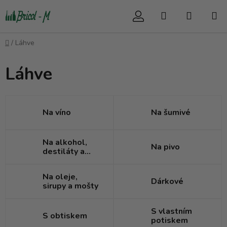
Přejít
Hledat
NÁKUP
na
obsah
KOŠÍK
Domů
/
Láhve
Láhve
Na víno
Na šumivé
Na alkohol,
Na pivo
destiláty a
likéry
Na oleje,
Dárkové
sirupy a mošty
S vlastním
S obtiskem
potiskem