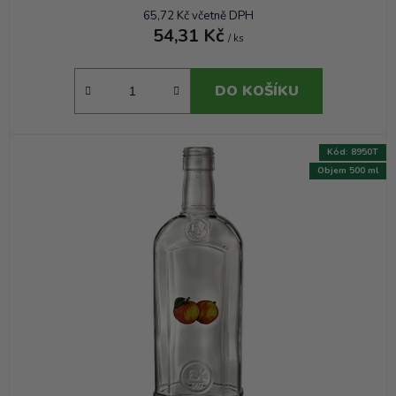
65,72 Kč včetně DPH
54,31 Kč
/ ks
DO KOŠÍKU
Kód:
8950T
Objem 500 ml