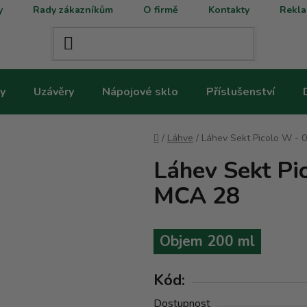
y
Rady zákazníkům
O firmě
Kontakty
Rekla
y
Uzávěry
Nápojové sklo
Příslušenství
Domů
/
Láhve
/
Láhev Sekt Picolo W - 
Láhev Sekt Pi
MCA 28
Objem 200 ml
Kód:
Dostupnost