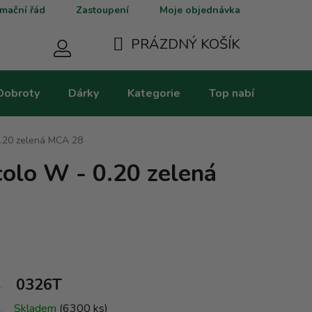
mační řád
Zastoupení
Moje objednávka
PRÁZDNÝ KOŠÍK
NÁKUPNÍ
Dobroty
Dárky
Kategorie
Top nabídky
V
KOŠÍK
0.20 zelená MCA 28
colo W - 0.20 zelená
0326T
Skladem
(6300 ks)