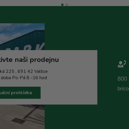
ivte naši prodejnu
ká 225 , 691 42 Valtice
í doba Po-Pá 8 -16 hod
800 
bric
uální prohlídka