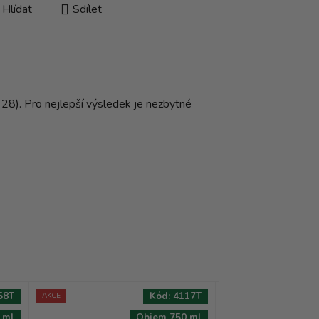
Hlídat
Sdílet
. 28). Pro nejlepší výsledek je nezbytné
58T
Kód:
4117T
AKCE
 ml
Objem 750 ml