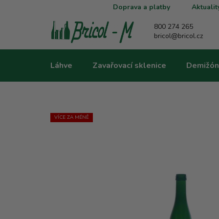
Přejít
Doprava a platby
Aktualit
na
obsah
800 274 265
bricol@bricol.cz
Láhve
Zavařovací sklenice
Demižón
VÍCE ZA MÉNĚ