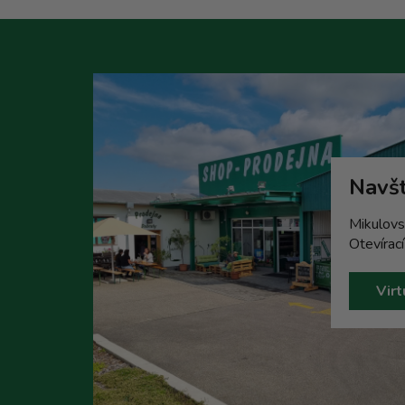
Navšt
Mikulovs
Otevírac
Virt