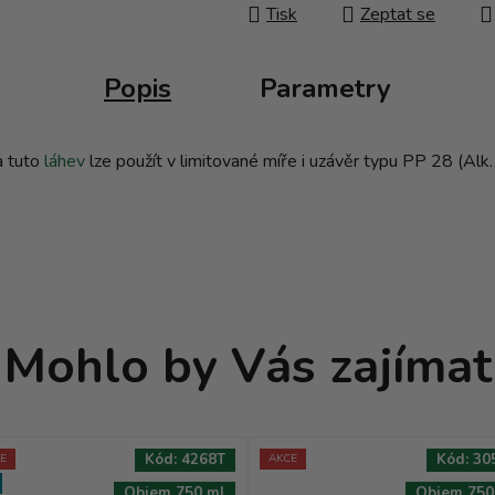
Tisk
Zeptat se
Popis
Parametry
a tuto
láhev
lze použít v limitované míře i uzávěr typu PP 28 (Alk
Mohlo by Vás zajímat
Kód:
4268T
Kód:
30
E
AKCE
Objem 750 ml
Objem 750