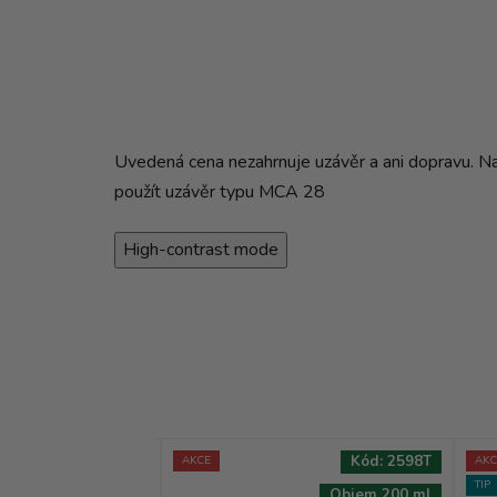
Uvedená cena nezahrnuje uzávěr a ani dopravu. N
použít uzávěr typu MCA 28
High-contrast mode
Kód:
7092T
Kód:
2598T
AKCE
AKC
TIP
Objem 750 ml
Objem 200 ml