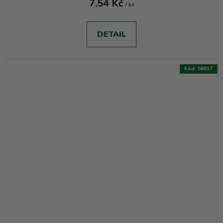
7,54 Kč
/ ks
DETAIL
Kód:
5661T