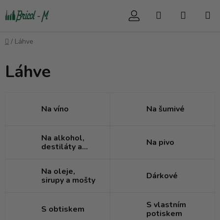
Přejít
Hledat
NÁKUP
na
obsah
KOŠÍK
Domů
/
Láhve
Láhve
Na víno
Na šumivé
Na alkohol,
Na pivo
destiláty a
likéry
Na oleje,
Dárkové
sirupy a mošty
S vlastním
S obtiskem
potiskem