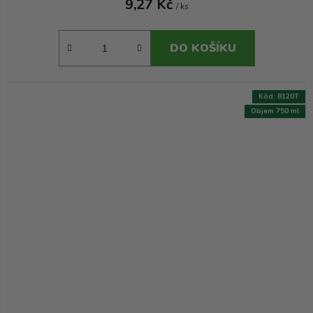
9,27 Kč
/ ks
DO KOŠÍKU
Kód:
8120T
Objem 750 ml