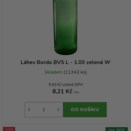
Láhev Bordo BVS L - 1.00 zelená W
Skladem
(11342 ks)
9,93 Kč včetně DPH
8,21 Kč
/ ks
DO KOŠÍKU
AKCE
Kód:
1670T