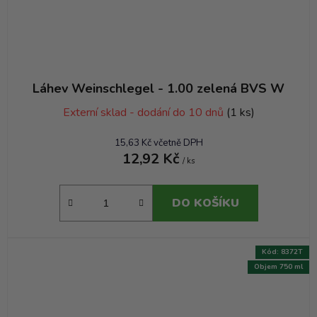
Láhev Weinschlegel - 1.00 zelená BVS W
Externí sklad - dodání do 10 dnů
(1 ks)
15,63 Kč včetně DPH
12,92 Kč
/ ks
DO KOŠÍKU
Kód:
8372T
Objem 750 ml