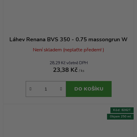
Láhev Renana BVS 350 - 0.75 massongrun W
Není skladem (neplaťte předem! )
28,29 Kč včetně DPH
23,38 Kč
/ ks
DO KOŠÍKU
Kód:
8262T
Objem 250 ml