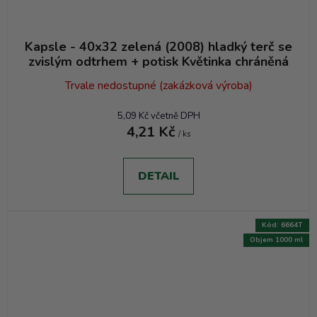
Kapsle - 40x32 zelená (2008) hladký terč se
zvislým odtrhem + potisk Květinka chráněná
Trvale nedostupné (zakázková výroba)
5,09 Kč včetně DPH
4,21 Kč
/ ks
DETAIL
Kód:
6664T
Objem 1000 ml