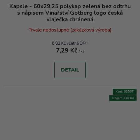
Kapsle - 60x29,25 polykap zelená bez odtrhu
s nápisem Vinařství Gotberg logo česká
vlaječka chránená
Trvale nedostupné (zakázková výroba)
8,82 Kč včetně DPH
7,29 Kč
/ ks
DETAIL
Kód:
3256T
Objem 330 ml