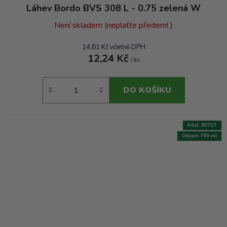
Láhev Bordo BVS 308 L - 0.75 zelená W
Není skladem (neplaťte předem! )
14,81 Kč včetně DPH
12,24 Kč
/ ks
DO KOŠÍKU
Kód:
8371T
Objem 750 ml