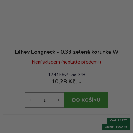
Láhev Longneck - 0.33 zelená korunka W
Není skladem (neplaťte předem! )
12,44 Kč včetně DPH
10,28 Kč
/ ks
DO KOŠÍKU
Kód:
3197T
Objem 1000 ml