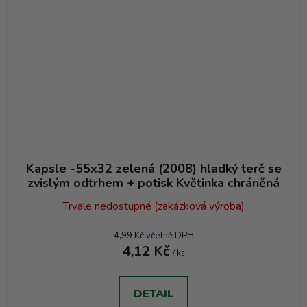
Kapsle -55x32 zelená (2008) hladký terč se
zvislým odtrhem + potisk Květinka chráněná
Trvale nedostupné (zakázková výroba)
4,99 Kč včetně DPH
4,12 Kč
/ ks
DETAIL