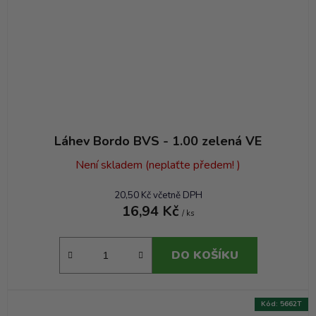
Láhev Bordo BVS - 1.00 zelená VE
Není skladem (neplaťte předem! )
20,50 Kč včetně DPH
16,94 Kč
/ ks
DO KOŠÍKU
Kód:
5662T