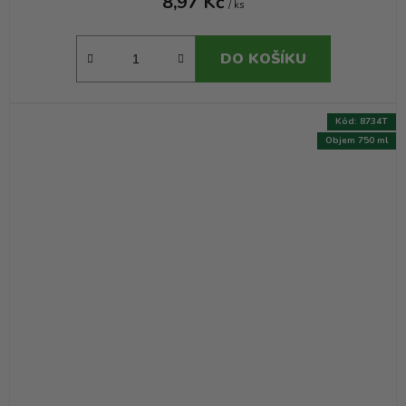
8,97 Kč
/ ks
DO KOŠÍKU
Kód:
8734T
Objem 750 ml