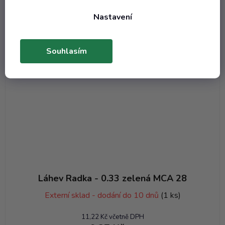
Kód:
0151T
Nastavení
Objem 330 ml
Souhlasím
Láhev Radka - 0.33 zelená MCA 28
Externí sklad - dodání do 10 dnů
(1 ks)
11,22 Kč včetně DPH