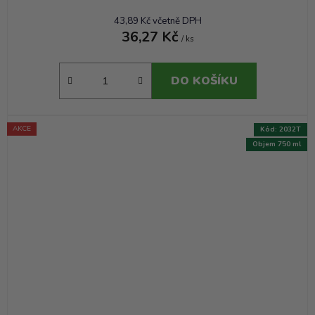
43,89 Kč včetně DPH
36,27 Kč
/ ks
DO KOŠÍKU
AKCE
Kód:
2032T
Objem 750 ml