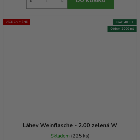
DO KOŠÍKU
VÍCE ZA MÉNĚ
Kód:
4833T
Objem 2000 ml
Láhev Weinflasche - 2.00 zelená W
Skladem
(225 ks)