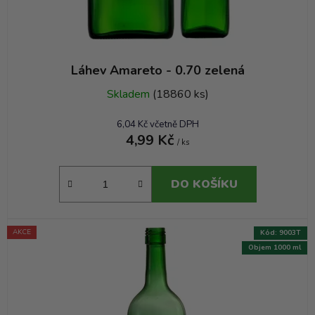
ů
Láhev Amareto - 0.70 zelená
Skladem
(18860 ks)
6,04 Kč včetně DPH
4,99 Kč
/ ks
DO KOŠÍKU
AKCE
Kód:
9003T
Objem 1000 ml