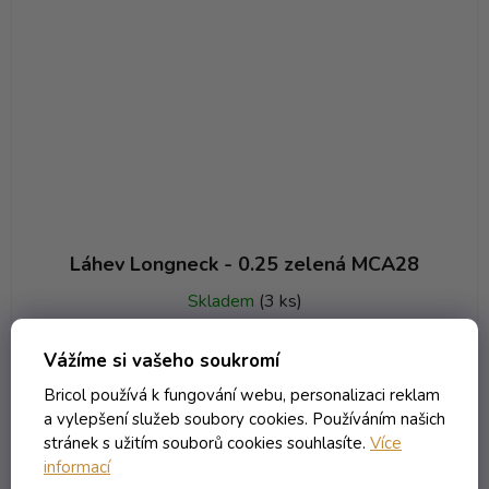
Láhev Longneck - 0.25 zelená MCA28
Skladem
(3 ks)
11,56 Kč včetně DPH
Vážíme si vašeho soukromí
9,55 Kč
/ ks
Bricol používá k fungování webu, personalizaci reklam
a vylepšení služeb soubory cookies. Používáním našich
DO KOŠÍKU
stránek s užitím souborů cookies souhlasíte.
Více
informací