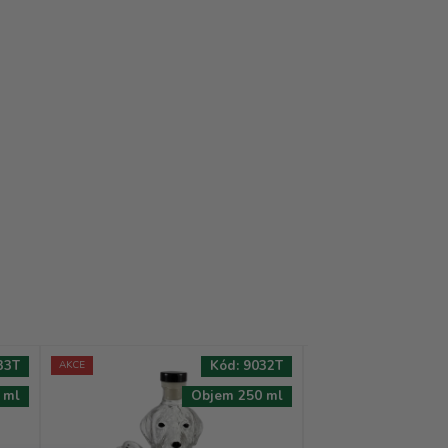
33T
Kód:
9032T
AKCE
AKCE
 ml
Objem 250 ml