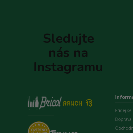
Z
á
p
Sledujte
a
t
nás na
í
Instagramu
Inform
Přidej se
Doprava 
Obchodn