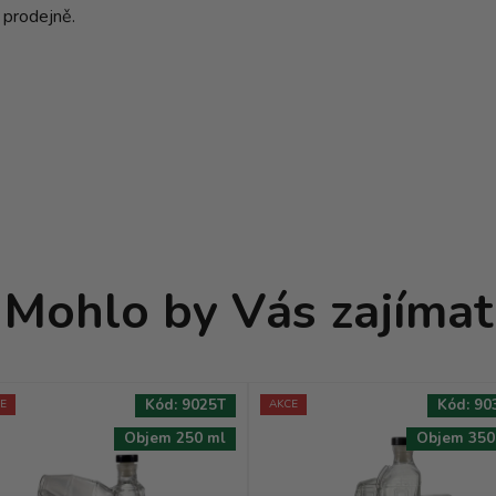
 prodejně.
Mohlo by Vás zajímat
Kód:
9025T
Kód:
90
E
AKCE
Objem 250 ml
Objem 350