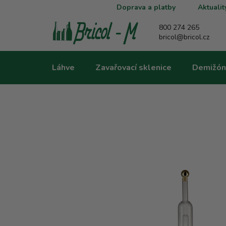
Přejít
Doprava a platby
Aktualit
na
obsah
800 274 265
bricol@bricol.cz
Láhve
Zavařovací sklenice
Demižón