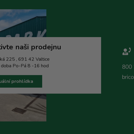
ivte naši prodejnu
ká 225 , 691 42 Valtice
í doba Po-Pá 8 -16 hod
800 
bric
uální prohlídka