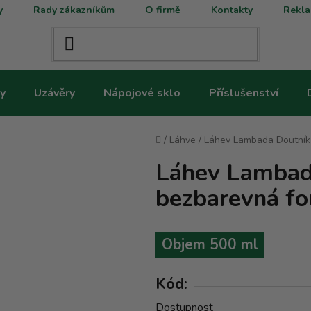
y
Rady zákazníkům
O firmě
Kontakty
Rekla
y
Uzávěry
Nápojové sklo
Příslušenství
Domů
/
Láhve
/
Láhev Lambada Doutník 
Láhev Lambada
bezbarevná fo
Objem 500 ml
Kód:
Dostupnost