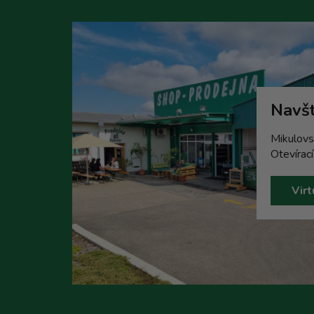
Navšt
Mikulovs
Otevírac
Virt