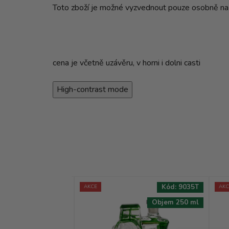
Toto zboží je možné vyzvednout pouze osobně na
cena je včetně uzávěru, v horni i dolni casti
High-contrast mode
Kód:
9030T
Kód:
9035T
AKCE
AKC
Objem 350 ml
Objem 250 ml