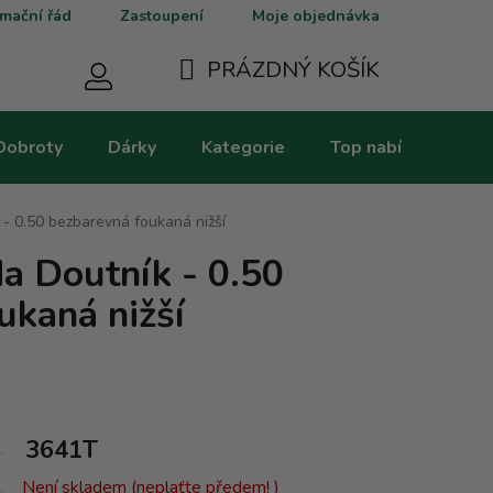
mační řád
Zastoupení
Moje objednávka
PRÁZDNÝ KOŠÍK
NÁKUPNÍ
Dobroty
Dárky
Kategorie
Top nabídky
V
KOŠÍK
- 0.50 bezbarevná foukaná nižší
 Doutník - 0.50
ukaná nižší
3641T
Není skladem (neplaťte předem! )