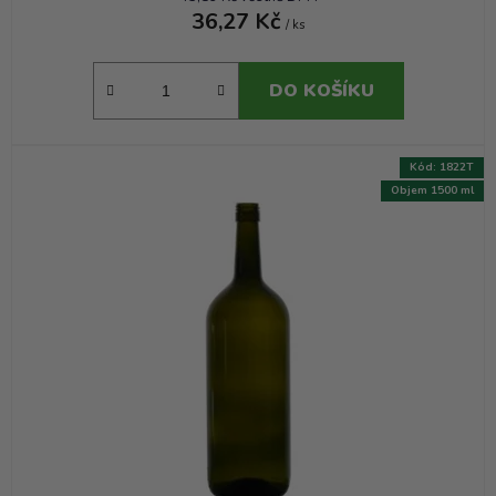
36,27 Kč
/ ks
DO KOŠÍKU
Kód:
1822T
Objem 1500 ml