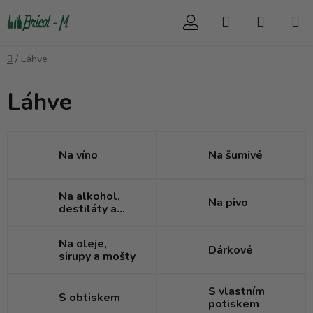
Přejít
Hledat
NÁKUP
na
obsah
KOŠÍK
Domů
/
Láhve
Láhve
Na víno
Na šumivé
Na alkohol,
Na pivo
destiláty a
likéry
Na oleje,
Dárkové
sirupy a mošty
S vlastním
S obtiskem
potiskem