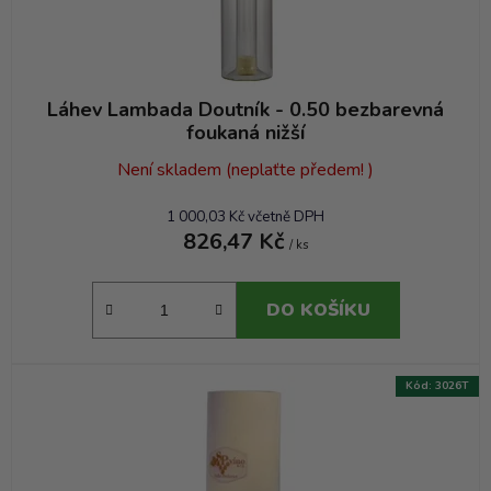
ů
Láhev Lambada Doutník - 0.50 bezbarevná
foukaná nižší
Není skladem (neplaťte předem! )
1 000,03 Kč včetně DPH
826,47 Kč
/ ks
DO KOŠÍKU
Kód:
3026T