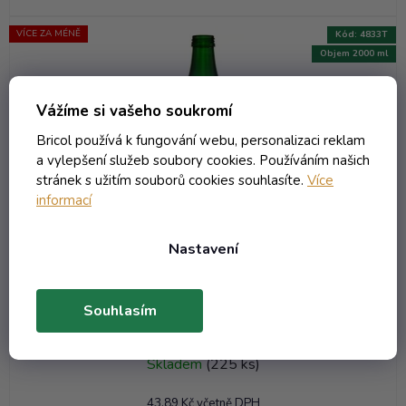
VÍCE ZA MÉNĚ
Kód:
4833T
Objem 2000 ml
Vážíme si vašeho soukromí
Bricol používá k fungování webu, personalizaci reklam
a vylepšení služeb soubory cookies. Používáním našich
stránek s užitím souborů cookies souhlasíte.
Více
informací
Nastavení
Souhlasím
Láhev Weinflasche - 2.00 zelená W
Skladem
(225 ks)
43,89 Kč včetně DPH