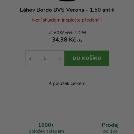
Láhev Bordo BVS Verona - 1.50 antik
Není skladem (neplaťte předem! )
41,60 Kč včetně DPH
34,38 Kč
/ ks
DO KOŠÍKU
4
položek celkem
O
v
l
á
d
a
1600+
Prodej
c
položek skladem
od 1ks
í