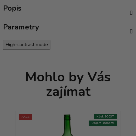
Popis
Parametry
High-contrast mode
Mohlo by Vás
zajímat
:
8875T
Kód:
9003T
AKCE
AKCE
000 ml
Objem 1000 ml