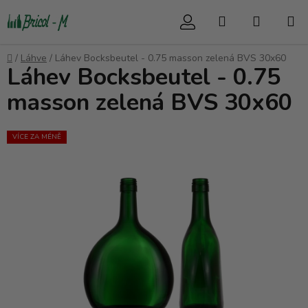
Přejít
Hledat
NÁKUP
na
obsah
KOŠÍK
Domů
/
Láhve
/
Láhev Bocksbeutel - 0.75 masson zelená BVS 30x60
Láhev Bocksbeutel - 0.75
masson zelená BVS 30x60
VÍCE ZA MÉNĚ