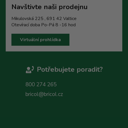
Navštivte naši prodejnu
Mikulovská 225 , 691 42 Valtice
Otevírací doba Po-Pá 8 -16 hod
Virtuální prohlídka
Potřebujete poradit?
800 274 265
bricol@bricol.cz
Z