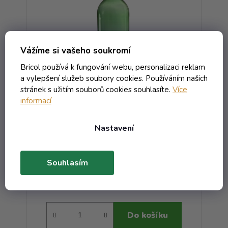
Vážíme si vašeho soukromí
Bricol používá k fungování webu, personalizaci reklam
a vylepšení služeb soubory cookies. Používáním našich
stránek s užitím souborů cookies souhlasíte.
Více
0
Láhev Bordo BVS L - 1.00 zelená
informací
W
Nastavení
Skladem
9,93 Kč včetně DPH
Souhlasím
8,21 Kč
/ ks
15,01 Kč
(-45%)
Do košíku