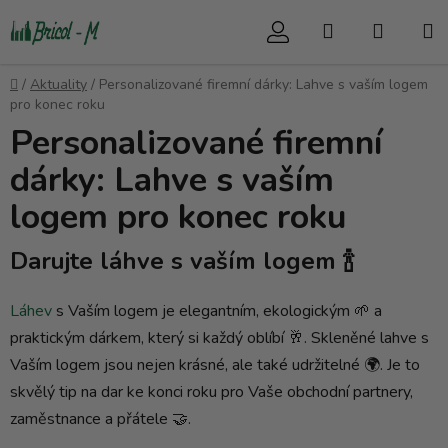
Přejít
Hledat
NÁKUP
na
obsah
KOŠÍK
Domů
/
Aktuality
/
Personalizované firemní dárky: Lahve s vaším logem
pro konec roku
Personalizované firemní
dárky: Lahve s vaším
logem pro konec roku
Darujte láhve s vaším logem 🍾
Láhev
s Vaším logem je elegantním, ekologickým 🌱 a
praktickým dárkem, který si každý oblíbí 🥂. Skleněné lahve s
Vaším logem jsou nejen krásné, ale také udržitelné 🌍. Je to
skvělý tip na dar ke konci roku pro Vaše obchodní partnery,
zaměstnance a přátele 🤝.