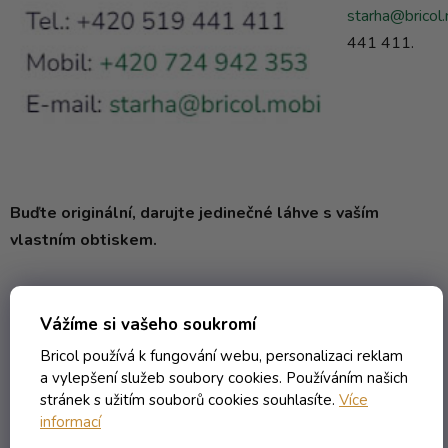
starha@bricol
441 411.
Buďte originální, darujte jedinečné láhve s vaším
vlastním obtiskem.
Vážíme si vašeho soukromí
Bricol používá k fungování webu, personalizaci reklam
a vylepšení služeb soubory cookies. Používáním našich
PŘEDCHOZÍ ČLÁNEK
DALŠÍ ČLÁNEK
stránek s užitím souborů cookies souhlasíte.
Více
informací