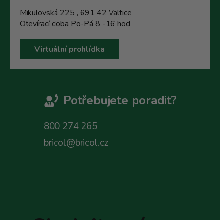
Mikulovská 225 , 691 42 Valtice
Otevírací doba Po-Pá 8 -16 hod
Virtuální prohlídka
Potřebujete poradit?
800 274 265
bricol@bricol.cz
Z
á
p