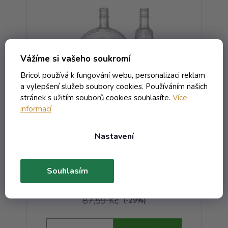
Vážíme si vašeho soukromí
Bricol používá k fungování webu, personalizaci reklam
a vylepšení služeb soubory cookies. Používáním našich
stránek s užitím souborů cookies souhlasíte.
Více
informací
Láhev Slivovice Bricol - 0.70
bezbarevná
Nastavení
Skladem
Souhlasím
74,83 Kč včetně DPH
61,84 Kč
/ ks
87,59 Kč
(-29%)