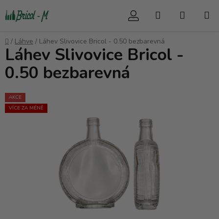
Přejít
Hledat
NÁKUP
na
obsah
KOŠÍK
Domů
/
Láhve
/
Láhev Slivovice Bricol - 0.50 bezbarevná
Láhev Slivovice Bricol -
0.50 bezbarevná
AKCE
VÍCE ZA MÉNĚ