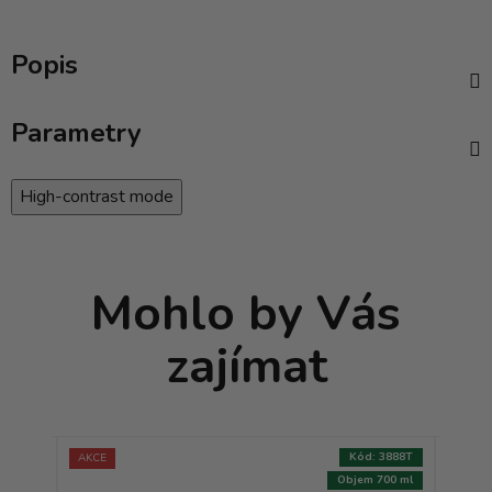
Popis
Parametry
High-contrast mode
Mohlo by Vás
zajímat
:
3887T
Kód:
3888T
AKCE
AKCE
350 ml
Objem 700 ml