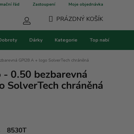
mační řád
Zastoupení
Moje objednávka
PRÁZDNÝ KOŠÍK
NÁKUPNÍ
Dobroty
Dárky
Kategorie
Top nabídky
V
KOŠÍK
ezbarevná GPI28 A + logo SolverTech chráněná
 - 0.50 bezbarevná
o SolverTech chráněná
8530T