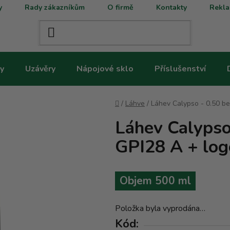
y
Rady zákazníkům
O firmě
Kontakty
Rekla
y
Uzávěry
Nápojové sklo
Příslušenství
Domů
/
Láhve
/
Láhev Calypso - 0.50 b
Láhev Calypso
GPI28 A + log
Objem 500 ml
Položka byla vyprodána…
Kód: