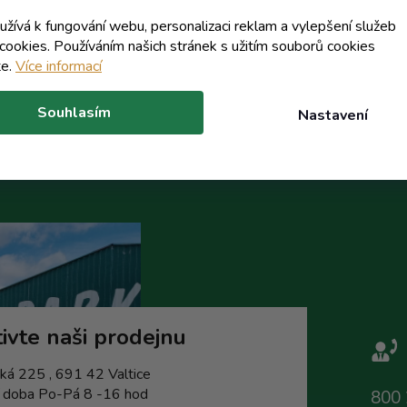
/ ks
/ ks
36,62 Kč
108,59 Kč
(-41%)
(-54%)
oužívá k fungování webu, personalizaci reklam a vylepšení služeb
cookies. Používáním našich stránek s užitím souborů cookies
te.
Více informací
Do košíku
Do koší
Souhlasím
Nastavení
ivte naši prodejnu
ká 225 , 691 42 Valtice
í doba Po-Pá 8 -16 hod
800 