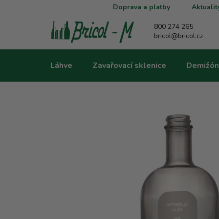
Přejít
Doprava a platby
Aktualit
na
obsah
800 274 265
bricol@bricol.cz
Láhve
Zavařovací sklenice
Demižón