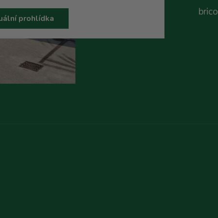
bric
uální prohlídka