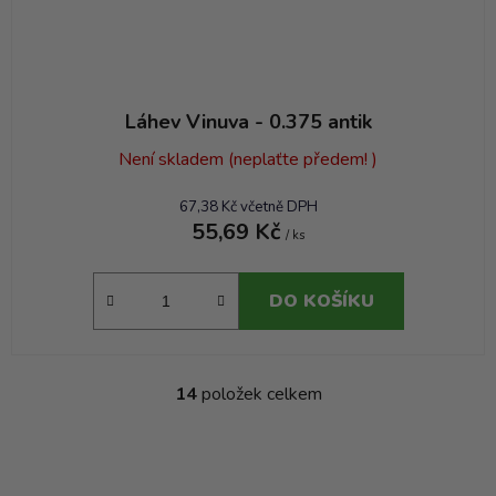
Láhev Vinuva - 0.375 antik
Není skladem (neplaťte předem! )
67,38 Kč včetně DPH
55,69 Kč
/ ks
DO KOŠÍKU
14
položek celkem
O
v
l
á