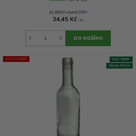
41,68 Kč včetně DPH
34,45 Kč
/ ks
DO KOŠÍKU
VÍCE ZA MÉNĚ
Kód:
9099T
Objem 375 ml