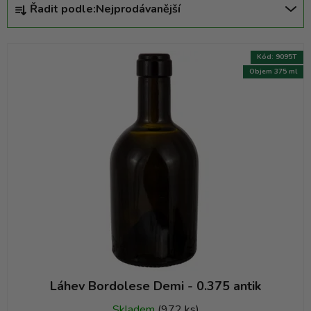
Řadit podle:
Nejprodávanější
a
z
e
Kód:
9095T
n
Objem 375 ml
í
p
r
o
d
u
k
t
ů
Láhev Bordolese Demi - 0.375 antik
Skladem
(972 ks)