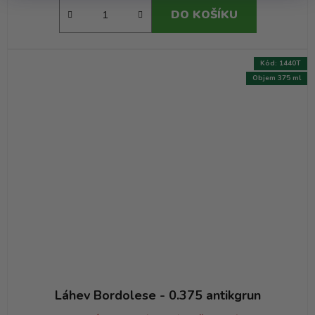
DO KOŠÍKU
Kód:
1440T
Objem 375 ml
Láhev Bordolese - 0.375 antikgrun