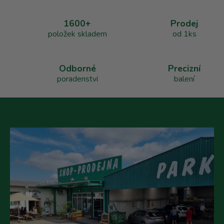
d
a
1600+
Prodej
c
položek skladem
od 1ks
í
p
r
v
Odborné
Precizní
k
poradenství
balení
y
v
ý
p
i
s
u