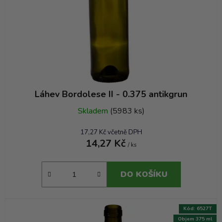
Láhev Bordolese II - 0.375 antikgrun
Skladem
(5983 ks)
17,27 Kč včetně DPH
14,27 Kč
/ ks
DO KOŠÍKU
Kód:
6527T
Objem 375 ml