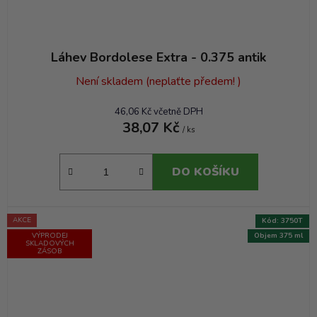
Láhev Bordolese Extra - 0.375 antik
Není skladem (neplaťte předem! )
46,06 Kč včetně DPH
38,07 Kč
/ ks
DO KOŠÍKU
AKCE
Kód:
3750T
VÝPRODEJ
Objem 375 ml
SKLADOVÝCH
ZÁSOB