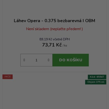
Láhev Opera - 0.375 bezbarevná I OBM
Není skladem (neplaťte předem! )
89,19 Kč včetně DPH
73,71 Kč
/ ks
DO KOŠÍKU
AKCE
Kód:
6594T
Objem 375 ml