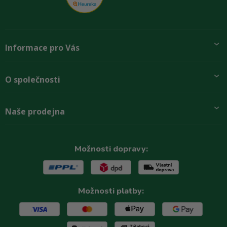
Informace pro Vás
Přidej se k nám
O společnosti
Doprava a platby
Obchodní podmínky
Aktuality
Naše prodejna
Rady zákazníkům
O firmě
Paletové odběry se slevou
Zastoupení značek
Podmínky ochrany osobních údajů
Kontakty
Možnosti dopravy:
Reklamační řád
Možnosti platby: