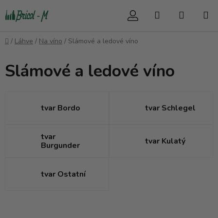
Přejít
Hledat
NÁKUP
na
obsah
KOŠÍK
Domů
/
Láhve
/
Na víno
/
Slámové a ledové víno
Slámové a ledové víno
tvar Bordo
tvar Schlegel
tvar
tvar Kulatý
Burgunder
tvar Ostatní
V