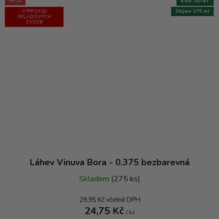
AKCE
Kód:
0078T
VÝPRODEJ
Objem 375 ml
SKLADOVÝCH
ZÁSOB
Láhev Vinuva Bora - 0.375 bezbarevná
Skladem
(275 ks)
29,95 Kč včetně DPH
24,75 Kč
/ ks