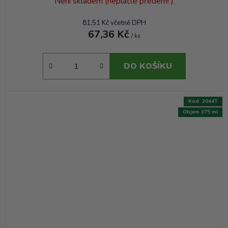
Není skladem (neplaťte předem! )
81,51 Kč včetně DPH
67,36 Kč
/ ks
DO KOŠÍKU
Kód:
2044T
Objem 375 ml