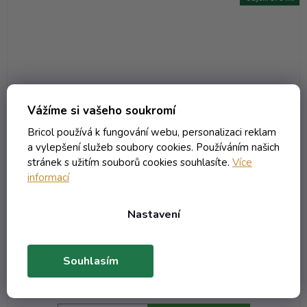
Vážíme si vašeho soukromí
Bricol používá k fungování webu, personalizaci reklam
a vylepšení služeb soubory cookies. Používáním našich
stránek s užitím souborů cookies souhlasíte.
Více
informací
Láhev Bordolese - 0.375 polobílá
Nastavení
Není skladem (neplaťte předem! )
Souhlasím
17,34 Kč včetně DPH
14,33 Kč
/ ks