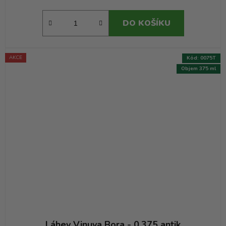
DO KOŠÍKU
AKCE
Kód:
0075T
Objem 375 ml
Láhev Vinuva Bora - 0.375 antik