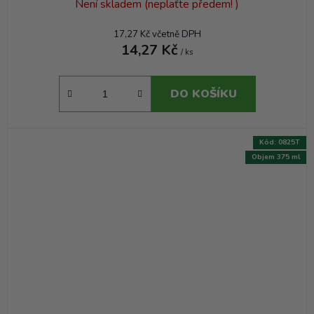
Není skladem (neplaťte předem! )
17,27 Kč včetně DPH
14,27 Kč
/ ks
DO KOŠÍKU
Kód:
0825T
Objem 375 ml