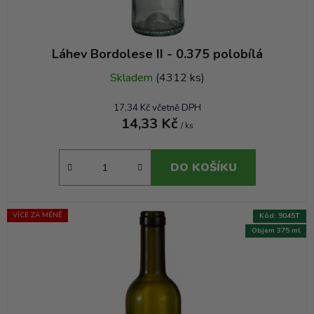
Láhev Bordolese II - 0.375 polobílá
Skladem
(4312 ks)
17,34 Kč včetně DPH
14,33 Kč
/ ks
DO KOŠÍKU
VÍCE ZA MÉNĚ
Kód:
9045T
Objem 375 ml