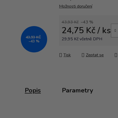
Možnosti doručení
43,93 Kč
–43 %
24,75 Kč
/ ks
43,93 KČ
29,95 Kč včetně DPH
–43 %
Měrná cena:
Tisk
Zeptat se
Popis
Parametry