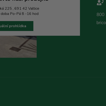
ká 225 , 691 42 Valtice
í doba Po-Pá 8 -16 hod
800 
bric
uální prohlídka