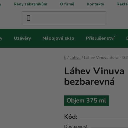
y
Rady zákazníkům
O firmě
Kontakty
Rekla
y
Uzávěry
Nápojové sklo
Příslušenství
Domů
/
Láhve
/
Láhev Vinuva Bora - 0.
Láhev Vinuva 
bezbarevná
Objem 375 ml
Kód:
Dostupnost