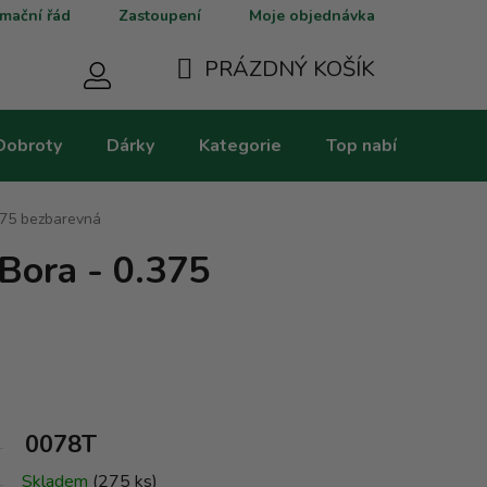
mační řád
Zastoupení
Moje objednávka
PRÁZDNÝ KOŠÍK
NÁKUPNÍ
Dobroty
Dárky
Kategorie
Top nabídky
V
KOŠÍK
375 bezbarevná
Bora - 0.375
0078T
Skladem
(275 ks)