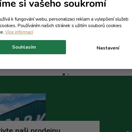
íme si vašeho soukromí
Skladem
6,04 Kč včetně DPH
oužívá k fungování webu, personalizaci reklam a vylepšení služeb
4,99 Kč
41,68 Kč včetně DPH
/ ks
cookies. Používáním našich stránek s užitím souborů cookies
34,45 Kč
46,32 Kč
(-89%)
/ ks
te.
Více informací
Do košíku
Do koší
Souhlasím
Nastavení
ivte naši prodejnu