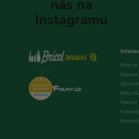
nás na
í
Instagramu
Inform
Přidej se
Doprava 
Obchodn
Rady zák
Paletové
Podmínky
Reklamač