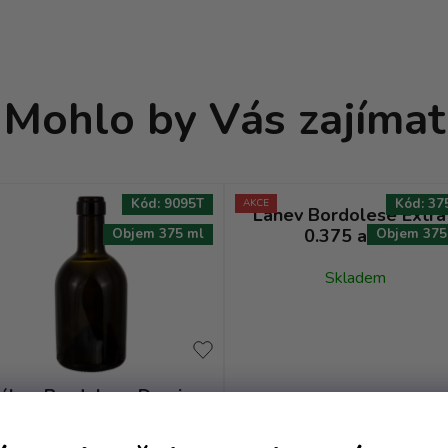
Mohlo by Vás zajímat
Kód:
9095T
Kód:
37
AKCE
Láhev Bordolese Extra
0.375 antik I
Objem 375 ml
Objem 375
Skladem
áhev Bordolese Demi -
0.375 antik