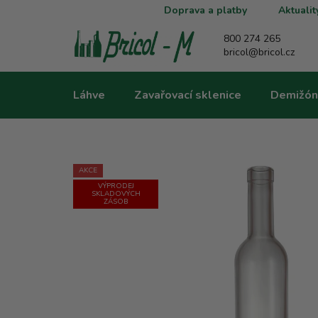
Přejít
Doprava a platby
Aktualit
na
obsah
800 274 265
bricol@bricol.cz
Láhve
Zavařovací sklenice
Demižón
AKCE
VÝPRODEJ
SKLADOVÝCH
ZÁSOB