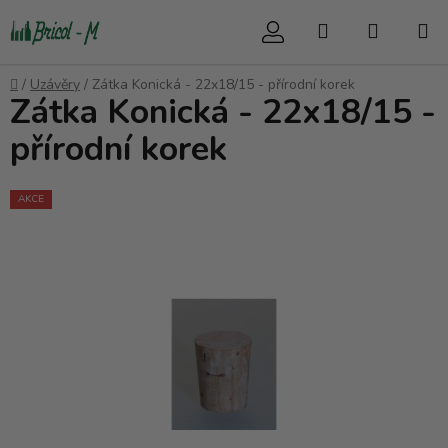
Přejít
Hledat
NÁKUP
na
obsah
KOŠÍK
Domů
/
Uzávěry
/
Zátka Konická - 22x18/15 - přírodní korek
Zátka Konická - 22x18/15 -
přírodní korek
AKCE