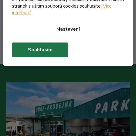
6,15 Kč včetně DPH
stránek s užitím souborů cookies souhlasíte.
Více
5,08 Kč
/ ks
informací
7,34 Kč
(-30%)
Nastavení
Do košíku
Souhlasím