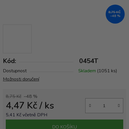
8,75 KČ
–48 %
Kód:
0454T
Dostupnost
Skladem
(1051 ks)
Možnosti doručení
8,75 Kč
–48 %
4,47 Kč
/ ks
5,41 Kč včetně DPH
Měrná cena:
DO KOŠÍKU