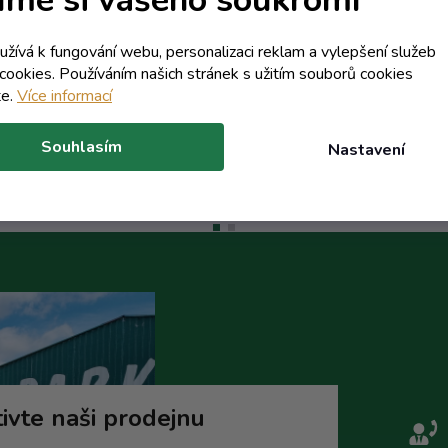
terní sklad - dodání do 10 dnů
Externí sklad - dodání do 10 
262,13 Kč včetně DPH
300,67 Kč včetně DPH
oužívá k fungování webu, personalizaci reklam a vylepšení služeb
216,64 Kč
248,49 Kč
cookies. Používáním našich stránek s užitím souborů cookies
/ ks
/ ks
te.
Více informací
Do košíku
Do koší
Souhlasím
Nastavení
ivte naši prodejnu