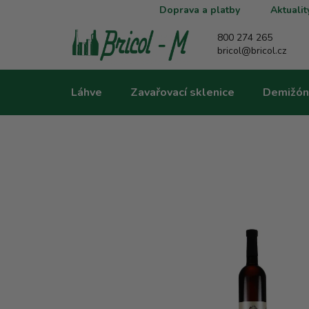
Přejít
Doprava a platby
Aktualit
na
obsah
800 274 265
bricol@bricol.cz
Láhve
Zavařovací sklenice
Demižón