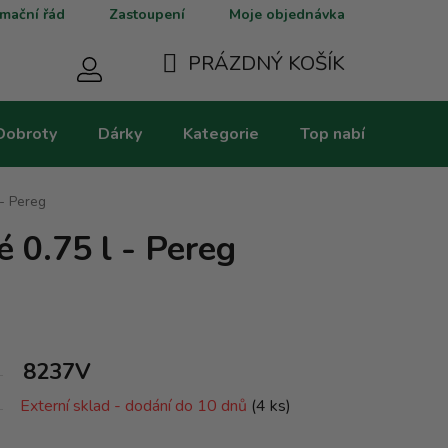
mační řád
Zastoupení
Moje objednávka
PRÁZDNÝ KOŠÍK
NÁKUPNÍ
Dobroty
Dárky
Kategorie
Top nabídky
V
KOŠÍK
 - Pereg
 0.75 l - Pereg
8237V
Externí sklad - dodání do 10 dnů
(4 ks)