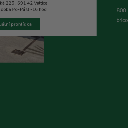
ká 225 , 691 42 Valtice
í doba Po-Pá 8 -16 hod
800 
bric
uální prohlídka