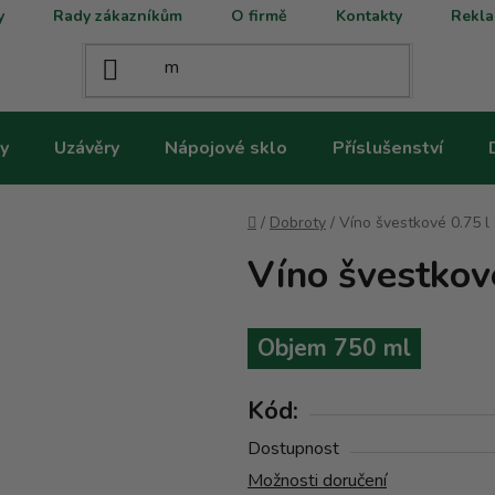
y
Rady zákazníkům
O firmě
Kontakty
Rekla
y
Uzávěry
Nápojové sklo
Příslušenství
Domů
/
Dobroty
/
Víno švestkové 0.75 l
Víno švestkové
Objem 750 ml
Kód:
Dostupnost
Možnosti doručení