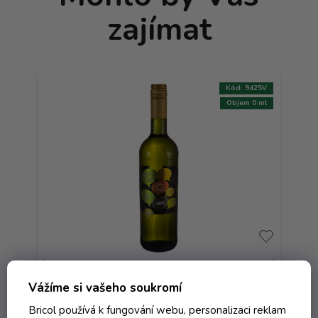
zajímat
:
8060V
Kód:
9425V
750 ml
Objem 0 ml
Víno Medovec 0.75 l - suché
jakostní - Golguz
Vážíme si vašeho soukromí
Bricol používá k fungování webu, personalizaci reklam
Externí sklad - dodání do 10 dnů