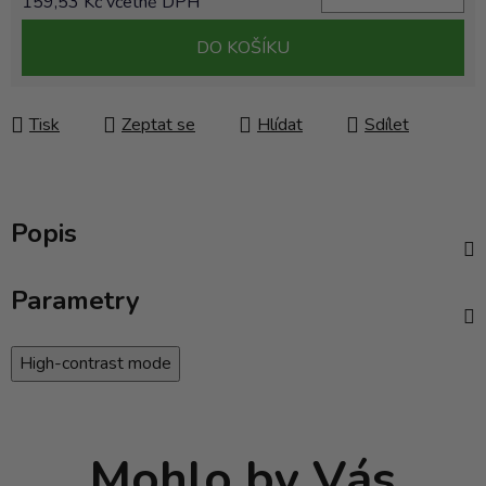
159,53 Kč včetně DPH
Měrná cena:
DO KOŠÍKU
Tisk
Zeptat se
Hlídat
Sdílet
Popis
Parametry
High-contrast mode
Mohlo by Vás