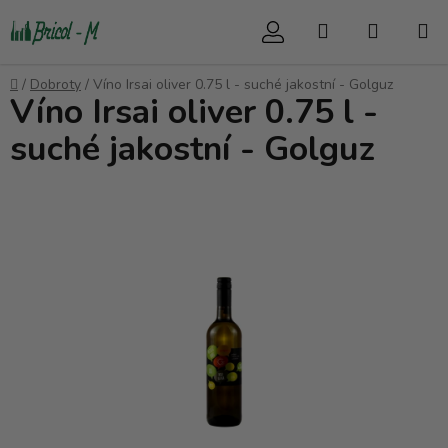
Přejít
Hledat
NÁKUP
na
obsah
KOŠÍK
Domů
/
Dobroty
/
Víno Irsai oliver 0.75 l - suché jakostní - Golguz
Víno Irsai oliver 0.75 l -
suché jakostní - Golguz