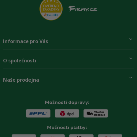
Informace pro Vás
Přidej se k nám
O společnosti
Doprava a platby
Obchodní podmínky
Aktuality
Naše prodejna
Rady zákazníkům
O firmě
Paletové odběry se slevou
Zastoupení značek
Podmínky ochrany osobních údajů
Kontakty
Možnosti dopravy:
Reklamační řád
Možnosti platby: