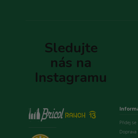
Z
á
p
Sledujte
a
t
nás na
í
Instagramu
Inform
Přidej se
Doprava 