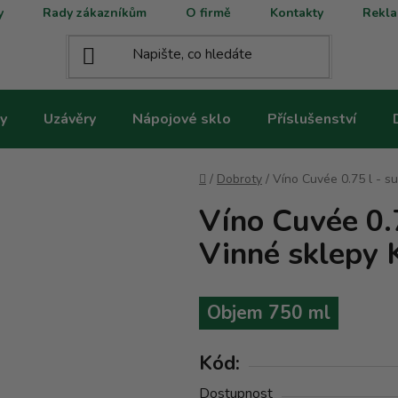
y
Rady zákazníkům
O firmě
Kontakty
Rekla
y
Uzávěry
Nápojové sklo
Příslušenství
Domů
/
Dobroty
/
Víno Cuvée 0.75 l - s
Víno Cuvée 0.
Vinné sklepy 
Objem 750 ml
Kód:
Dostupnost