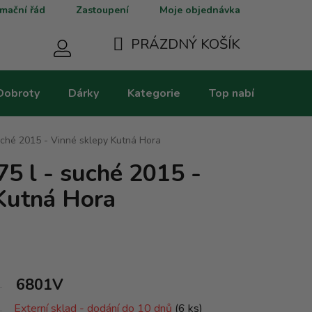
mační řád
Zastoupení
Moje objednávka
PRÁZDNÝ KOŠÍK
NÁKUPNÍ
Dobroty
Dárky
Kategorie
Top nabídky
V
KOŠÍK
uché 2015 - Vinné sklepy Kutná Hora
75 l - suché 2015 -
Kutná Hora
6801V
Externí sklad - dodání do 10 dnů
(6 ks)