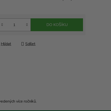
DO KOŠÍKU
Hlídat
Sdílet
vedených více ročníků.