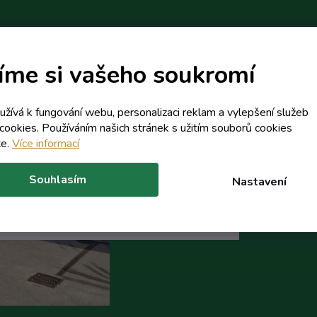
íme si vašeho soukromí
oužívá k fungování webu, personalizaci reklam a vylepšení služeb
ivte naši prodejnu
cookies. Používáním našich stránek s užitím souborů cookies
te.
Více informací
ká 225 , 691 42 Valtice
í doba Po-Pá 8 -16 hod
800 
Souhlasím
Nastavení
bric
uální prohlídka