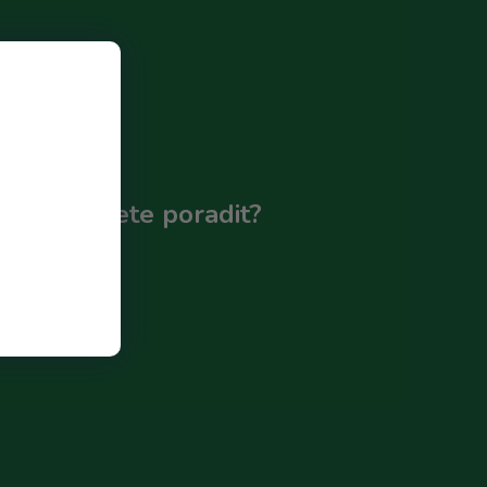
Potřebujete poradit?
274 265
ol@bricol.cz