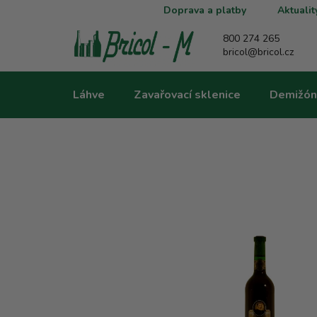
Přejít
Doprava a platby
Aktualit
na
obsah
800 274 265
bricol@bricol.cz
Láhve
Zavařovací sklenice
Demižón