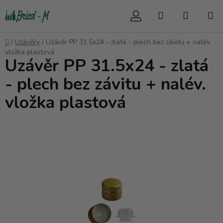
Přejít
Hledat
NÁKUP
na
obsah
KOŠÍK
Domů
/
Uzávěry
/
Uzávěr PP 31.5x24 - zlatá - plech bez závitu + nalév.
vložka plastová
Uzávěr PP 31.5x24 - zlatá
- plech bez závitu + nalév.
vložka plastová