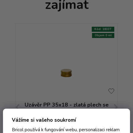
zajímat
:
9369T
Kód:
1833T
AKCE
m 0 ml
Objem 0 ml
h
Uzávěr PP 35x18 - zlatá plech se
závitem
Vážíme si vašeho soukromí
Skladem
Bricol používá k fungování webu, personalizaci reklam