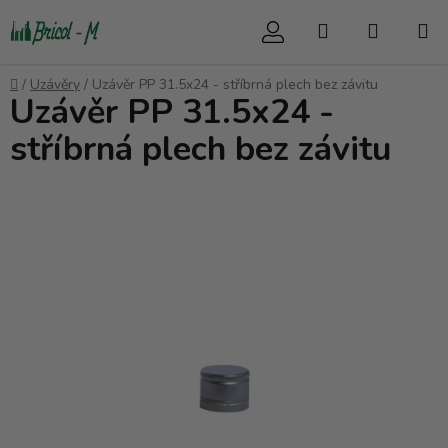
Přejít
Hledat
NÁKUP
na
obsah
KOŠÍK
Domů
/
Uzávěry
/
Uzávěr PP 31.5x24 - stříbrná plech bez závitu
Uzávěr PP 31.5x24 -
stříbrná plech bez závitu