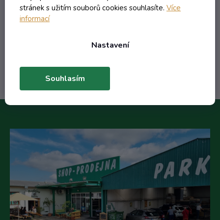
6,54 Kč
stránek s užitím souborů cookies souhlasíte.
Více
/ ks
informací
8,88 Kč
(-26%)
Nastavení
Do košíku
Souhlasím