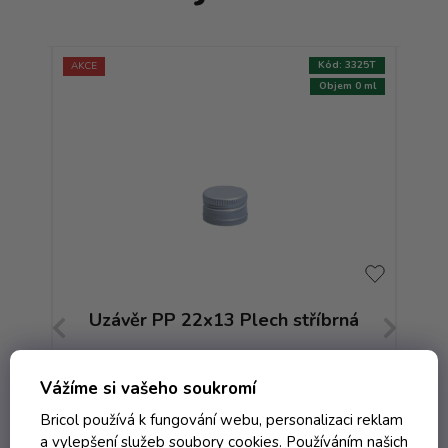
:
7543T
Kód:
3325T
AKCE
m 0 ml
Objem 0 ml
 se
Uzávěr PP 22x13 Plech stříbrná
Uz
Skladem
Vážíme si vašeho soukromí
Bricol používá k fungování webu, personalizaci reklam
a vylepšení služeb soubory cookies. Používáním našich
7,91 Kč včetně DPH