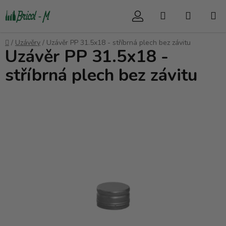
Přejít
Hledat
NÁKUP
na
obsah
KOŠÍK
Domů
/
Uzávěry
/
Uzávěr PP 31.5x18 - stříbrná plech bez závitu
Uzávěr PP 31.5x18 -
stříbrná plech bez závitu