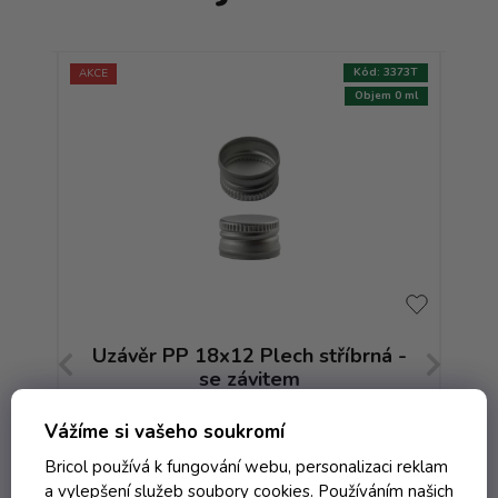
:
5945T
Kód:
3373T
AKCE
AKCE
m 0 ml
Objem 0 ml
 se
Uzávěr PP 18x12 Plech stříbrná -
m
se závitem
Skladem
Vážíme si vašeho soukromí
Bricol používá k fungování webu, personalizaci reklam
a vylepšení služeb soubory cookies. Používáním našich
3,78 Kč včetně DPH