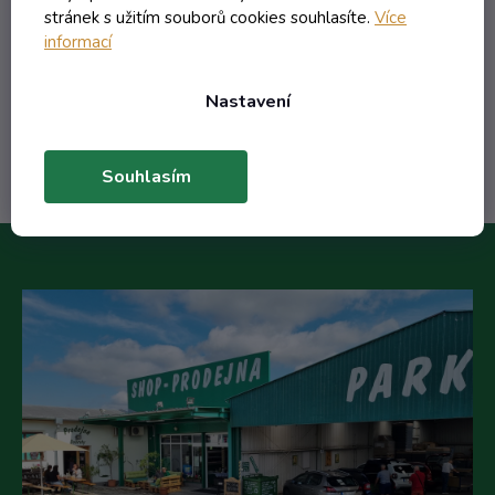
3,12 Kč
stránek s užitím souborů cookies souhlasíte.
Více
/ ks
informací
8,16 Kč
(-61%)
Nastavení
Do košíku
Souhlasím