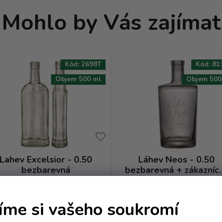
Mohlo by Vás zajímat
Kód:
2698T
Kód:
81
Objem 500 ml
Objem 500
Lahev Excelsior - 0.50
Láhev Neos - 0.50
bezbarevná
bezbarevná + zákazníc
nápis
terní sklad - dodání do 10 dnů
Externí sklad - dodání do 10 
íme si vašeho soukromí