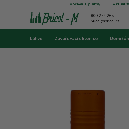
Přejít
Doprava a platby
Aktualit
na
obsah
800 274 265
bricol@bricol.cz
Láhve
Zavařovací sklenice
Demižón