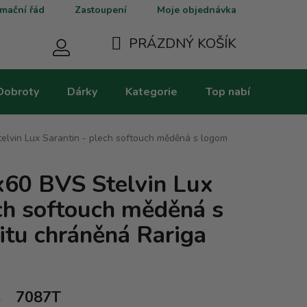
mační řád
Zastoupení
Moje objednávka
PRÁZDNÝ KOŠÍK
NÁKUPNÍ
Dobroty
Dárky
Kategorie
Top nabídky
V
KOŠÍK
elvin Lux Sarantin - plech softouch měděná s logom
x60 BVS Stelvin Lux
ech softouch měděná s
itu chráněná Rariga
7087T