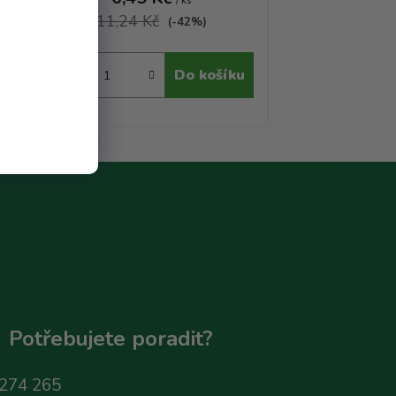
/ ks
11,24 Kč
8,57 Kč
(-42%)
ku
Do košíku
Potřebujete poradit?
274 265