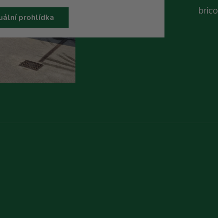
bric
uální prohlídka