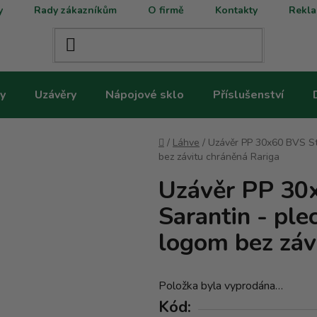
y
Rady zákazníkům
O firmě
Kontakty
Rekla
y
Uzávěry
Nápojové sklo
Příslušenství
Domů
/
Láhve
/
Uzávěr PP 30x60 BVS St
bez závitu chráněná Rariga
Uzávěr PP 30
Sarantin - pl
logom bez záv
Položka byla vyprodána…
Kód: