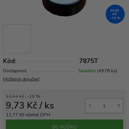
11,94
KČ
–18 %
Kód:
7875T
Dostupnost
Skladem
(4978 ks)
Možnosti doručení
11,94 Kč
–18 %
9,73 Kč
/ ks
11,77 Kč včetně DPH
Měrná cena:
DO KOŠÍKU