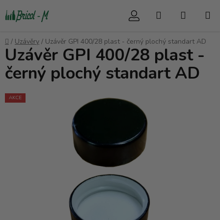
Přejít
Hledat
NÁKUP
na
obsah
KOŠÍK
Domů
/
Uzávěry
/
Uzávěr GPI 400/28 plast - černý plochý standart AD
Uzávěr GPI 400/28 plast -
černý plochý standart AD
AKCE