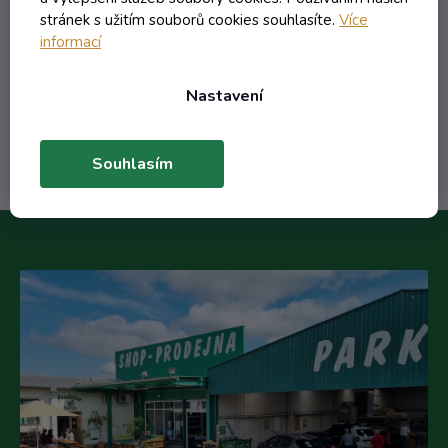
11,77 Kč včetně DPH
stránek s užitím souborů cookies souhlasíte.
Více
9,73 Kč
/ ks
informací
13,91 Kč
(-30%)
Nastavení
Do košíku
Souhlasím