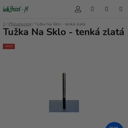
Přejít
Hledat
NÁKUP
na
obsah
KOŠÍK
Domů
/
Příslušenství
/
Tužka Na Sklo - tenká zlatá
Tužka Na Sklo - tenká zlatá
AKCE
79,94