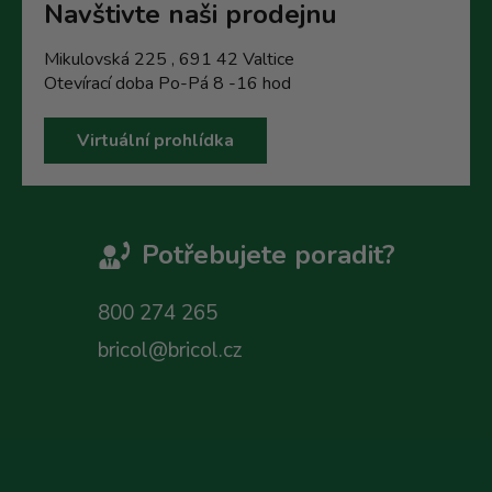
Navštivte naši prodejnu
Mikulovská 225 , 691 42 Valtice
Otevírací doba Po-Pá 8 -16 hod
Virtuální prohlídka
Potřebujete poradit?
800 274 265
bricol@bricol.cz
Z
á