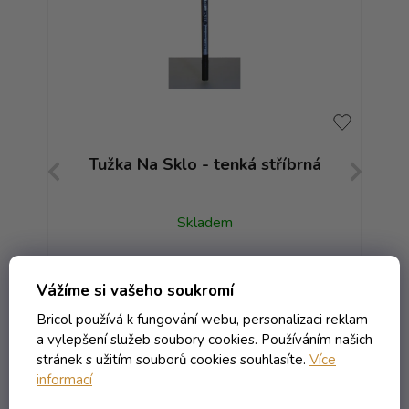
Tužka Na Sklo - tenká stříbrná
Skladem
76,35 Kč včetně DPH
Vážíme si vašeho soukromí
63,10 Kč
/ ks
79,94 Kč
Bricol používá k fungování webu, personalizaci reklam
(-21%)
a vylepšení služeb soubory cookies. Používáním našich
stránek s užitím souborů cookies souhlasíte.
Více
Do košíku
informací