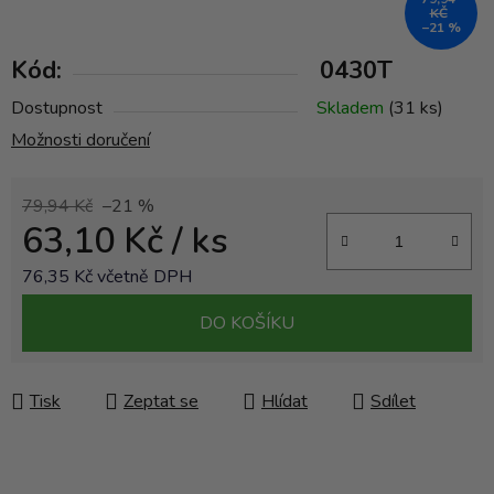
KČ
–21 %
Kód:
0430T
Dostupnost
Skladem
(31 ks)
Možnosti doručení
79,94 Kč
–21 %
63,10 Kč
/ ks
76,35 Kč včetně DPH
Měrná cena:
DO KOŠÍKU
Tisk
Zeptat se
Hlídat
Sdílet