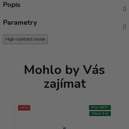
Popis
Parametry
High-contrast mode
Mohlo by Vás
zajímat
:
1950T
Kód:
0433T
AKCE
AKCE
m 0 ml
Objem 0 ml