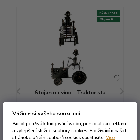
:
7009T
Kód:
7473T
m 0 ml
Objem 0 ml
Stojan na víno - Traktorista
Skladem
Vážíme si vašeho soukromí
Bricol používá k fungování webu, personalizaci reklam
a vylepšení služeb soubory cookies. Používáním našich
937,51 Kč včetně DPH
774,80 Kč
stránek s užitím souborů cookies souhlasíte.
Více
/ ks