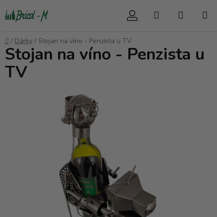
Přejít
Hledat
NÁKUP
na
obsah
KOŠÍK
Domů
/
Dárky
/
Stojan na víno - Penzista u TV
Stojan na víno - Penzista u
TV