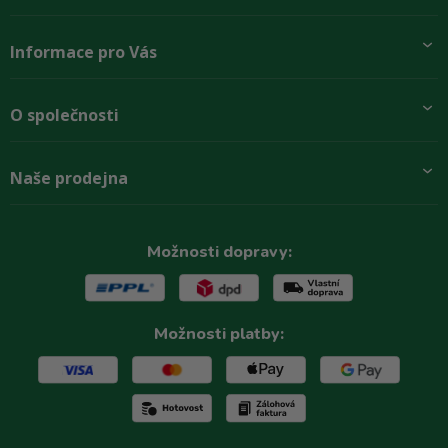
Informace pro Vás
Přidej se k nám
O společnosti
Doprava a platby
Obchodní podmínky
Aktuality
Naše prodejna
Rady zákazníkům
O firmě
Paletové odběry se slevou
Zastoupení značek
Podmínky ochrany osobních údajů
Kontakty
Možnosti dopravy:
Reklamační řád
Možnosti platby: