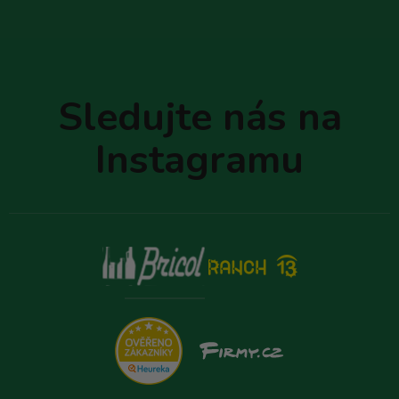
Z
á
p
Sledujte nás na
a
t
Instagramu
í