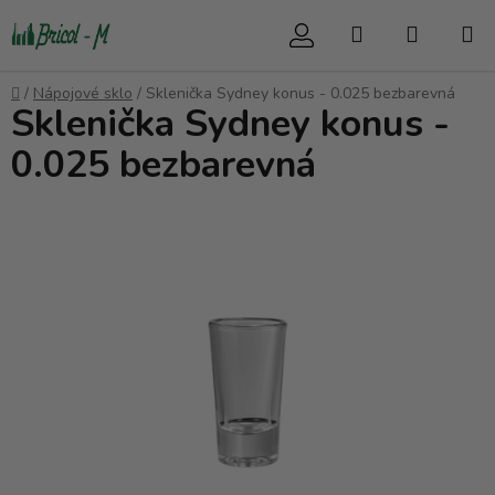
Přejít
Hledat
NÁKUP
na
obsah
KOŠÍK
Domů
/
Nápojové sklo
/
Sklenička Sydney konus - 0.025 bezbarevná
Sklenička Sydney konus -
0.025 bezbarevná