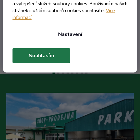
a vylepšení služeb soubory cookies. Používáním našich
42,35 Kč včetně DPH
stránek s užitím souborů cookies souhlasíte.
Více
35,00 Kč
informací
/ ks
48,91 Kč
(-28%)
Nastavení
Do košíku
Souhlasím