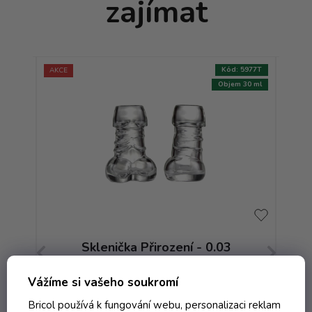
zajímat
:
3364T
Kód:
5977T
AKCE
AKCE
 20 ml
Objem 30 ml
Sklenička Přirození - 0.03
Sk
bezbarevná
Vážíme si vašeho soukromí
Skladem
Bricol používá k fungování webu, personalizaci reklam