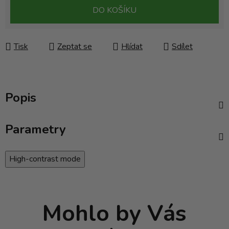
Měrná cena:
DO KOŠÍKU
Tisk
Zeptat se
Hlídat
Sdílet
Popis
Parametry
High-contrast mode
Mohlo by Vás